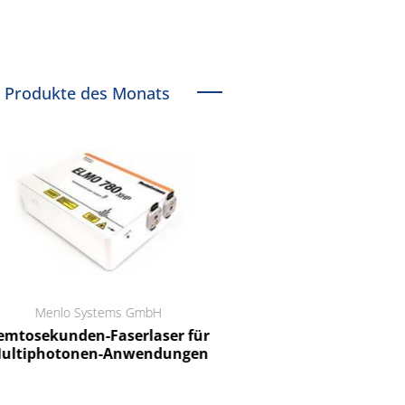
Produkte des Monats
Menlo Systems GmbH
RCT Reichelt Chemietechnik
tosekunden-Faserlaser für
Ein Unternehmen für I
ltiphotonen-Anwendungen