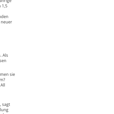
ährige
 1,5
enden
t neuer
. Als
ssen
hmen sie
um?
All
, sagt
dlung