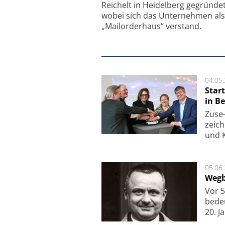
Reichelt in Heidelberg gegründet
wobei sich das Unternehmen als
„Mailorderhaus“ verstand.
04.05
Star
in Be
Zuse-
zeich
und K
05.06
Wegb
Vor 5
bede
20. J