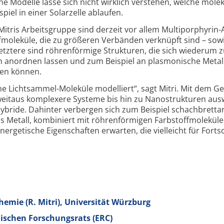
e Modelle lasse sich nicht wirklich verstehen, welche molek
iel in einer Solarzelle ablaufen.
tris Arbeitsgruppe sind derzeit vor allem Multiporphyrin-
fmoleküle, die zu größeren Verbänden verknüpft sind – sow
Letztere sind röhrenförmige Strukturen, die sich wiederum 
 anordnen lassen und zum Beispiel an plasmonische Metall
en können.
che Lichtsammel-Moleküle modelliert“, sagt Mitri. Mit dem G
 weitaus komplexere Systeme bis hin zu Nanostrukturen aus
bride. Dahinter verbergen sich zum Beispiel schachbrettar
 Metall, kombiniert mit röhrenförmigen Farbstoffmoleküle
rgetische Eigenschaften erwarten, die vielleicht für Fortsc
hemie (R. Mitri), Universität Würzburg
ischen Forschungsrats (ERC)