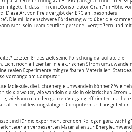
uropäischen Forschungsrates (ERC) ausgezeichnet. Der 39-j
n mitgeteilt, dass ihm ein „Consolidator Grant“ in Höhe von
d. Diese Art von Preis vergibt der ERC an „besonders
nte“. Die millionenschwere Förderung wird über die komm
d kann Mitri sein Team deutlich personell vergrößern und mi
tet? Letzten Endes zielt seine Forschung darauf ab, die
, Licht noch effizienter in elektrischen Strom umzuwandeln
ine realen Experimente mit greifbaren Materialien. Stattde
erse Vorgänge am Computer.
ute Moleküle, die Lichtenergie umwandeln können? Wie ne
en sie sie weiter, wie wandeln sie sie in elektrischen Strom 
tig, wie kann man den ganzen Vorgang effizienter machen? 
chaftler mit leistungsfähigen Computern und ausgefeilten
sse sind für die experimentierenden Kollegen ganz wichtig“
elgerichteter an verbesserten Materialien zur Energieumwan