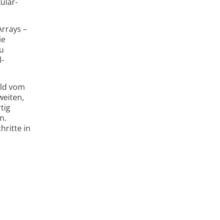
ular-
Arrays –
ie
zu
-
eld vom
weiten,
tig
n.
hritte in