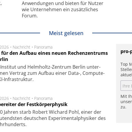
,
Anwendungen und bieten für Nutzer
wie Unternehmen ein zusätzliches
Forum.
Meist gelesen
.2026 •
Nachricht
•
Panorama
pro-
t für den Aufbau eines neuen Rechenzentrums
rlin
Top M
Insti­tut und Helm­holtz-Zen­trum Ber­lin un­ter­
Stell
­nen Ver­trag zum Auf­bau einer Data-, Compute-
aktue
I-Infra­struk­tur.
Mit I
.2026 •
Nachricht
•
Panorama
unse
ereiter der Festkörperphysik
zu.
0 Jahren starb Robert Wichard Pohl, einer der
utendsten deutschen Experimentalphysiker des
ahrhunderts.