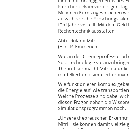
einem hochrangigen Preis des E
Forscher bekam vor einigen Tage
Millionen Euro zugesprochen wir
aussichtsreiche Forschungstale
fünf Jahre verteilt. Mit dem Gel
Rechentechnik ausstatten.
Abb.: Roland Mitri
(Bild: R. Emmerich)
Woran der Chemieprofessor arbei
Solartechnologie voranzubringen
Theoretiker macht Mitri dafür ke
modelliert und simuliert er div
Wie funktionieren komplex geba
die Energie auf, wie transportier
Welche Prozesse sind dabei wich
diesen Fragen gehen die Wissens
Simulationsprogrammen nach.
„Unsere theoretischen Erkenntni
Mitri, „sie können damit viel zi