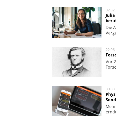
02.02
Juli
beru
Die As
Ver­g
22.06
Fors
Vor 2
Fors
30.03
Phys
Sond
Mehr­
ern­de