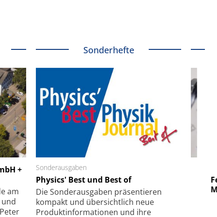
Sonderhefte
 GmbH
Sonderausgaben
SmarAct GmbH
GmbH +
uper-
Physics' Best und Best of
Elektronenmikroskopie auf
Fem
hanismus
kleinstem Raum
Mu
de am
Die Sonder­ausgaben präsentieren
- und
kompakt und übersichtlich neue
 Peter
Produkt­informationen und ihre