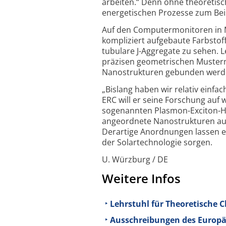
arbeiten.“ Denn ohne theoretisch
energetischen Prozesse zum Beisp
Auf den Computermonitoren in Mi
kompliziert aufgebaute Farbstof
tubulare J-Aggregate zu sehen. 
präzisen geometrischen Mustern
Nanostrukturen gebunden werd
„Bislang haben wir relativ einfa
ERC will er seine Forschung auf
sogenannten Plasmon-Exciton-Hy
angeordnete Nanostrukturen aus
Derartige Anordnungen lassen ene
der Solartechnologie sorgen.
U. Würzburg / DE
Weitere Infos
Lehrstuhl für Theoretische C
Ausschreibungen des Europä