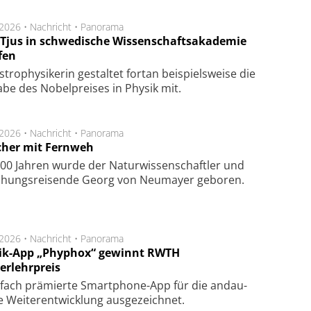
.2026 •
Nachricht
•
Panorama
a Tjus in schwedische Wissenschaftsakademie
fen
tro­physi­kerin ge­stal­tet fort­an bei­spiels­wei­se die
a­be des Nobel­prei­ses in Phy­sik mit.
.2026 •
Nachricht
•
Panorama
cher mit Fernweh
00 Jahren wurde der Naturwissenschaftler und
chungsreisende Georg von Neumayer geboren.
.2026 •
Nachricht
•
Panorama
ik-App „Phyphox“ gewinnt RWTH
erlehrpreis
fach prä­mier­te Smart­phone-App für die an­dau­
 Wei­ter­ent­wick­lung aus­ge­zeich­net.