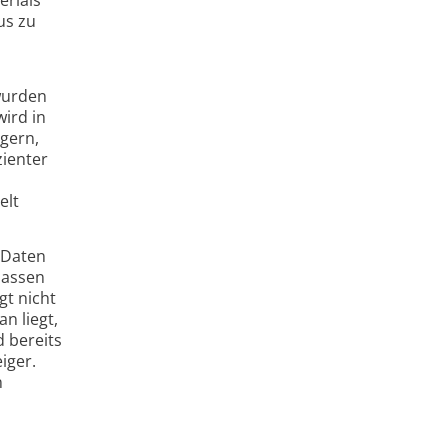
us zu
wurden
ird in
igern,
zienter
elt
n Daten
 passen
gt nicht
n liegt,
 bereits
iger.
n