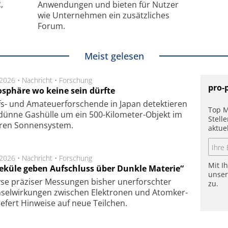
,
Anwendungen und bieten für Nutzer
wie Unternehmen ein zusätzliches
Forum.
Meist gelesen
.2026 •
Nachricht
•
Forschung
pro-
sphäre wo keine sein dürfte
s- und Ama­teuer­for­schen­de in Japan de­tek­tie­ren
Top M
dün­ne Gas­hül­le um ein 500-Kilo­meter-Objekt im
Stell
­ren Son­nen­sys­tem.
aktue
.2026 •
Nachricht
•
Forschung
Mit I
eküle geben Aufschluss über Dunkle Materie“
unse
se prä­zi­ser Mes­sung­en bis­her un­er­for­schter
zu.
sel­wir­kung­en zwi­schen Elek­tro­nen und Atom­ker­
ie­fert Hin­wei­se auf neue Teil­chen.