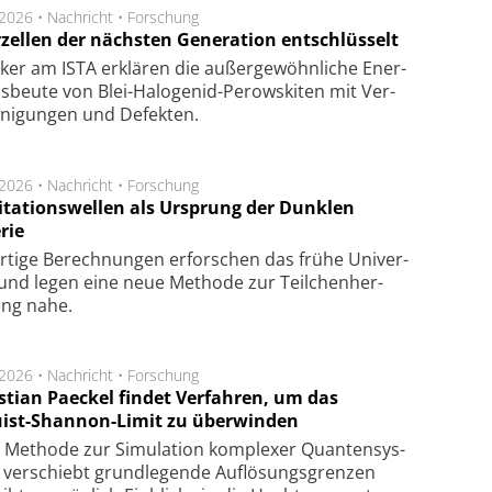
.2026 •
Nachricht
•
Forschung
rzellen der nächsten Generation entschlüsselt
ker am ISTA er­klä­ren die außer­ge­wöhn­li­che Ener­
us­beu­te von Blei-Halo­ge­nid-Perows­ki­ten mit Ver­
­ni­gung­en und De­fek­ten.
.2026 •
Nachricht
•
Forschung
itationswellen als Ursprung der Dunklen
rie
rtige Be­rech­nung­en er­for­schen das frü­he Uni­ver­
nd legen eine neue Me­tho­de zur Teil­chen­her­
lung nahe.
.2026 •
Nachricht
•
Forschung
stian Paeckel findet Verfahren, um das
ist-Shannon-Limit zu überwinden
Methode zur Simu­la­tion kom­ple­xer Quan­ten­sys­
 ver­schiebt grund­le­gen­de Auf­lösungs­gren­zen