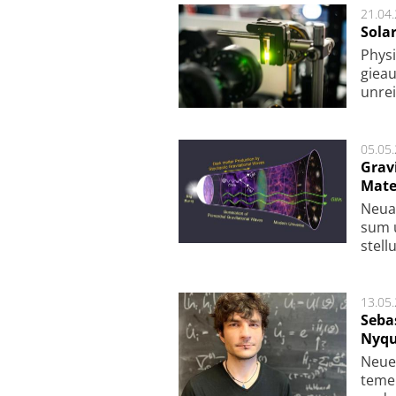
21.04
Sola
Physi
gie­a
unrei
05.05
Grav
Mate
Neu­a
sum u
stel­
13.05
Seba
Nyqu
Neue 
te­me