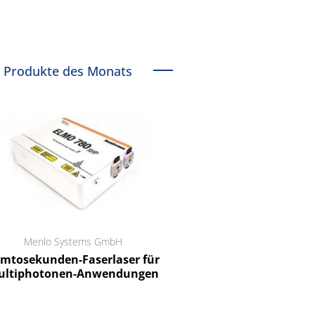
Produkte des Monats
Menlo Systems GmbH
RCT Reichelt Chemietechnik
tosekunden-Faserlaser für
Ein Unternehmen für I
ltiphotonen-Anwendungen