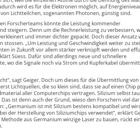
durch wird es für die Elektronen möglich, auf Energienivea
 von Lichtteilchen, sogenannten Photonen, günstig sind.
ären Forscherteams könnte die Leistung kommender
d steigern. Denn um die Rechnerleistung zu verbessern, 
verkleinert und immer dichter gepackt. Doch dieser Ansatz w
n stossen. „Um Leistung und Geschwindigkeit weiter zu ste
n in Zukunft vor allem stärker verknüpft werden und effi
lärt Süess. Dafür sind allerdings neue und schnellere
e, wo die Signale noch via Strom und Kupferkabel übermitt
icht“, sagt Geiger. Doch um dieses für die Übermittlung vo
rst Lichtquellen, die so klein sind, dass sie auf einen Chip
material aller Computerchips vertragen. Silizium selbst tau
. Das ist denn auch der Grund, wieso den Forschern viel dara
: „Germanium ist mit Silizium bestens kompatibel und wird
ei der Herstellung von Siliziumchips verwendet“, erklärt Ge
en Methode aus Germanium winzige Laser zu bauen, rückt ei
e.