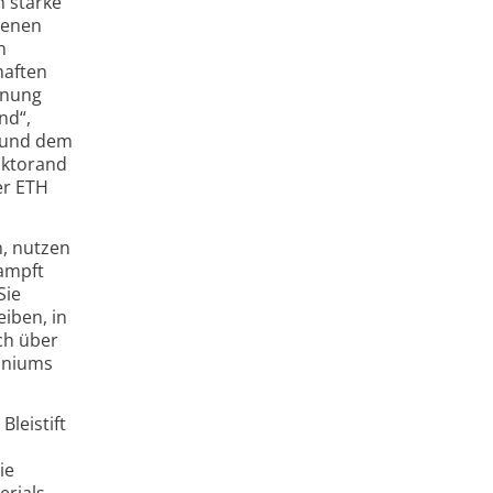
h starke
nenen
n
haften
hnung
nd“,
k und dem
oktorand
er ETH
, nutzen
dampft
Sie
eiben, in
ich über
aniums
Bleistift
ie
erials