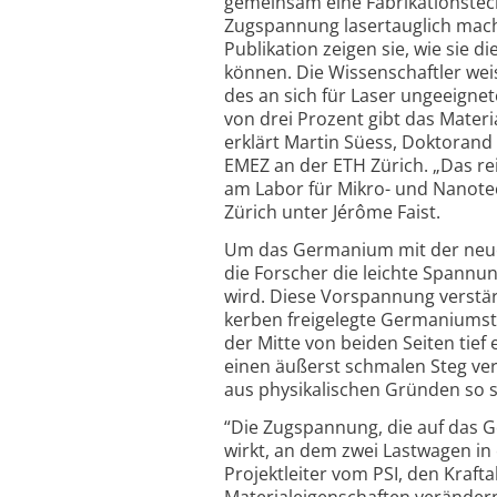
gemeinsam eine Fabrikationstech
Zugspannung lasertauglich mache
Publikation zeigen sie, wie sie 
können. Die Wissenschaftler wei
des an sich für Laser ungeeign
von drei Prozent gibt das Mater
erklärt Martin Süess, Doktoran
EMEZ an der ETH Zürich. „Das re
am Labor für Mikro- und Nanotec
Zürich unter Jérôme Faist.
Um das Germanium mit der neuen
die Forscher die leichte Spannu
wird. Diese Vorspannung verstär
kerben freigelegte Germaniumstre
der Mitte von beiden Seiten tief 
einen äußerst schmalen Steg ve
aus physikalischen Gründen so se
“Die Zugspannung, die auf das Ger
wirkt, an dem zwei Lastwagen in
Projektleiter vom PSI, den Kraft
Materialeigenschaften verändern