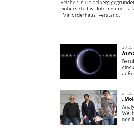
Reichelt in Heidelberg gegründet
wobei sich das Unternehmen als
„Mailorderhaus“ verstand.
20.05
Atmo
Beruf
eine 
äu­ße
21.05
„Mol
Analy
Wech­
nen l