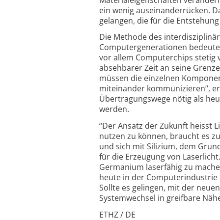
ein wenig auseinanderrücken. Da
gelangen, die für die Entstehung
Die Methode des interdisziplin
Computergenerationen bedeuten
vor allem Computerchips stetig 
absehbarer Zeit an seine Grenze
müssen die einzelnen Komponente
miteinander kommunizieren“, erk
Übertragungswege nötig als heut
werden.
“Der Ansatz der Zukunft heisst L
nutzen zu können, braucht es zue
und sich mit Silizium, dem Grund
für die Erzeugung von Laserlicht
Germanium laserfähig zu machen
heute in der Computerindustrie b
Sollte es gelingen, mit der neu
Systemwechsel in greifbare Näh
ETHZ / DE