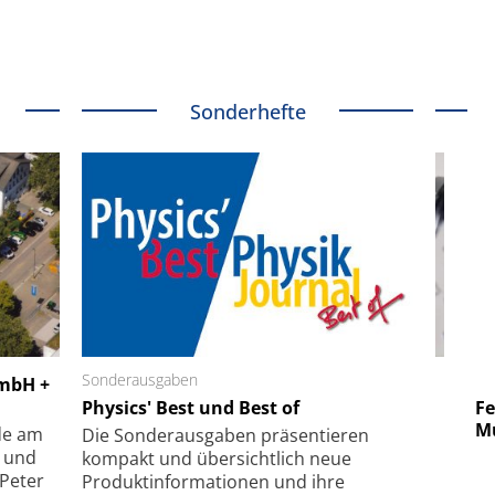
Sonderhefte
 GmbH
Sonderausgaben
SmarAct GmbH
GmbH +
uper-
Physics' Best und Best of
Elektronenmikroskopie auf
Fem
hanismus
kleinstem Raum
Mu
de am
Die Sonder­ausgaben präsentieren
- und
kompakt und übersichtlich neue
 Peter
Produkt­informationen und ihre