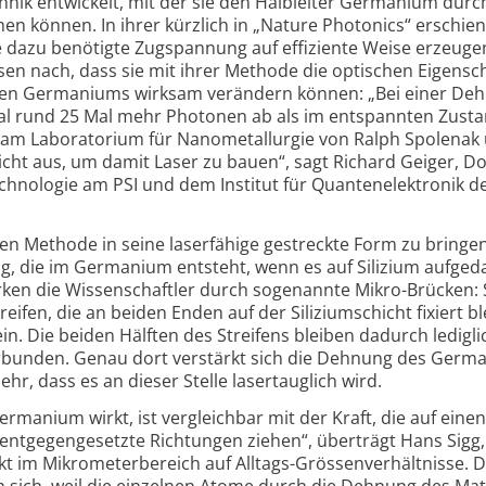
nik entwickelt, mit der sie den Halbleiter Germanium durc
n können. In ihrer kürzlich in „Nature Photonics“ erschie
die dazu benötigte Zugspannung auf effiziente Weise erzeuge
sen nach, dass sie mit ihrer Methode die optischen Eigensc
eten Germaniums wirksam verändern können: „Bei einer De
ial rund 25 Mal mehr Photonen ab als im entspannten Zusta
d am Laboratorium für Nanometallurgie von Ralph Spolena
icht aus, um damit Laser zu bauen“, sagt Richard Geiger, D
hnologie am PSI und dem Institut für Quantenelektronik d
 Methode in seine laserfähige gestreckte Form zu bringen
ng, die im Germanium entsteht, wenn es auf Silizium aufge
ken die Wissenschaftler durch sogenannte Mikro-Brücken: 
ifen, die an beiden Enden auf der Siliziumschicht fixiert bl
ein. Die beiden Hälften des Streifens bleiben dadurch ledigl
rbunden. Genau dort verstärkt sich die Dehnung des Germ
hr, dass es an dieser Stelle lasertauglich wird.
manium wirkt, ist vergleichbar mit der Kraft, die auf einen 
 entgegengesetzte Richtungen ziehen“, überträgt Hans Sigg,
akt im Mikrometerbereich auf Alltags-Grössenverhältnisse. D
 sich, weil die einzelnen Atome durch die Dehnung des Mat