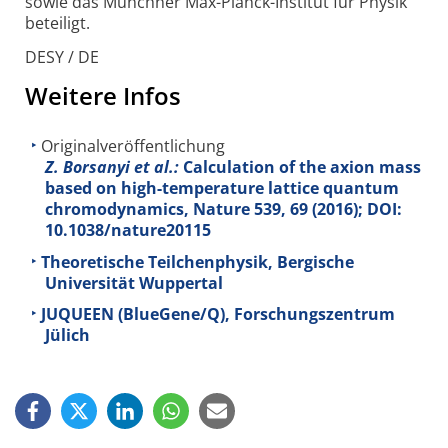
sowie das Münchner Max-Planck-
Institut für Physik
beteiligt.
DESY / DE
Weitere Infos
Originalveröffentlichung
Z. Borsanyi et al.:
Calculation of the axion mass
based on high-temperature lattice quantum
chromodynamics, Nature
539
, 69 (2016); DOI:
10.1038/nature20115
Theoretische Teilchenphysik, Bergische
Universität Wuppertal
JUQUEEN (BlueGene/Q), Forschungszentrum
Jülich