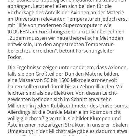
abhängen. Letztere ließen sich bei den für die
Vorhersage des Anteils der Axionen an der Materie
im Universum relevanten Temperaturen jedoch erst
mit Hilfe von modernen Super­computern wie
JUQUEEN am Forschungs­zentrum Jülich berechnen.
„Zudem mussten wir neue theoretische Methoden
entwickeln, um den angestrebten Temperatur­
bereich zu erreichen“, betont Forschungs­leiter
Fodor.
Die Ergebnisse zeigen unter anderem, dass Axionen,
falls sie den Großteil der Dunklen Materie bilden,
eine Masse von 50 bis 1500 Mikro­elektronen­volt
haben sollten und damit bis zu Zehn­milliarden Mal
leichter sind als das Elektron. Von diesen Leicht­
gewichten befinden sich im Schnitt etwa zehn
Millionen in jedem Kubik­zentimeter des Universums.
Allerdings ist die Dunkle Materie im Kosmos nicht
völlig gleichmäßig verteilt, sie bildet Klumpen und
Äste in einer netzartigen Struktur. In unserer lokalen
Umgebung in der Milchstraße gäbe es dadurch etwa