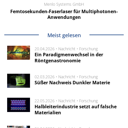
Menlo Systems GmbH
Femtosekunden-Faserlaser für Multiphotonen-
Anwendungen
Meist gelesen
20.04.2026 •
Nachricht
•
Forschung
Ein Paradigmenwechsel in der
Röntgenastronomie
02.03.2026 •
Nachricht
•
Forschung
Süßer Nachweis Dunkler Materie
22.05.2026 •
Nachricht
•
Forschung
Halbleiterindustrie setzt auf falsche
Materialien