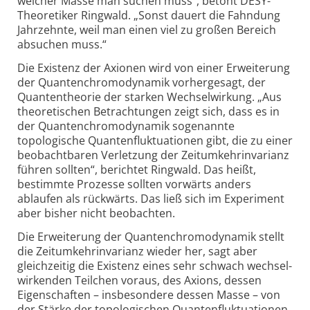
welcher Masse man suchen muss“, betont DESY-
Theoretiker Ringwald. „Sonst dauert die Fahndung
Jahrzehnte, weil man einen viel zu großen Bereich
absuchen muss.“
Die Existenz der Axionen wird von einer Erweiterung
der Quanten­chromo­dynamik vorhergesagt, der
Quantentheorie der starken Wechselwirkung. „Aus
theoretischen Betrachtungen zeigt sich, dass es in
der Quanten­chromo­dynamik sogenannte
topologische Quanten­fluktuationen gibt, die zu einer
beobachtbaren Verletzung der Zeit­umkehr­invarianz
führen sollten“, berichtet Ringwald. Das heißt,
bestimmte Prozesse sollten vorwärts anders
ablaufen als rückwärts. Das ließ sich im Experiment
aber bisher nicht beobachten.
Die Erweiterung der Quantenchromodynamik stellt
die Zeit­umkehr­invarianz wieder her, sagt aber
gleich­zeitig die Existenz eines sehr schwach wechsel­
wirkenden Teilchen voraus, des Axions, dessen
Eigenschaften – insbesondere dessen Masse – von
der Stärke der topologischen Quanten­fluktuationen