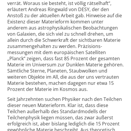
verrät. Woraus sie besteht, ist völlig rätselhaft“,
erläutert Andreas Ringwald von DESY, der den
Anstoß zu der aktuellen Arbeit gab. Hinweise auf die
Existenz dieser Materieform kommen unter
anderem aus astro­physikalischen Beobachtungen
von Galaxien, die sich viel zu schnell drehen, um
allein durch die Schwer­kraft der sichtbaren Materie
zusammen­gehalten zu werden. Präzisions­
messungen mit dem europäischen Satelliten
„Planck“ zeigen, dass fast 85 Prozent der gesamten
Materie im Universum zur Dunklen Materie gehören.
Sämtliche Sterne, Planeten, Staub­wolken und
weiteren Objekte im All, die aus der uns vertrauten
Materie bestehen, machen dagegen nur etwa 15
Prozent der Materie im Kosmos aus.
Seit Jahrzehnten suchen Physiker nach den Teilchen
dieser neuen Materieform. Klar ist, dass diese
Teilchen außerhalb des Standard­modells der
Teilchen­physik liegen müssen, das zwar äußerst
erfolgreich ist, aber bislang lediglich die 15 Prozent
gewöhnliche Materie beschreibt. Aus theoretisch