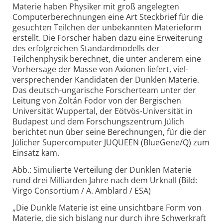
Materie haben Physiker mit groß angelegten
Computer­berechnungen eine Art Steckbrief für die
gesuchten Teilchen der unbekannten Materie­form
erstellt. Die Forscher haben dazu eine Erweiterung
des erfolgreichen Standard­modells der
Teilchenphysik berechnet, die unter anderem eine
Vorhersage der Masse von Axionen liefert, viel­
versprechender Kandidaten der Dunklen Materie.
Das deutsch-
ungarische Forscherteam unter der
Leitung von Zoltán Fodor von der Bergischen
Universität Wuppertal, der Eötvös-
Universität in
Budapest und dem Forschungs­zentrum Jülich
berichtet nun über seine Berechnungen, für die der
Jülicher Supercomputer JUQUEEN (BlueGene/Q) zum
Einsatz kam.
Abb.: Simulierte Verteilung der Dunklen Materie
rund drei Milliarden Jahre nach dem Urknall (Bild:
Virgo Consortium / A. Amblard / ESA)
„Die Dunkle Materie ist eine unsichtbare Form von
Materie, die sich bislang nur durch ihre Schwerkraft