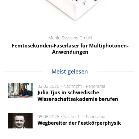
Menlo Systems GmbH
Femtosekunden-Faserlaser für Multiphotonen-
Anwendungen
Meist gelesen
02.02.2026 •
Nachricht
•
Panorama
Julia Tjus in schwedische
Wissenschaftsakademie berufen
05.06.2026 •
Nachricht
•
Panorama
Wegbereiter der Festkörperphysik