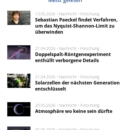
13.05.2026 •
Nachricht
•
Forschung
Sebastian Paeckel findet Verfahren,
um das Nyquist-Shannon-Limit zu
überwinden
21.04.2026 •
Nachricht
•
Forschung
Doppelspalt-Röntgenexperiment
enthüllt verborgene Details
21.04.2026 •
Nachricht
•
Forschung
Solarzellen der nächsten Generation
entschlüsselt
20.05.2026 •
Nachricht
•
Forschung
Atmosphäre wo keine sein dürfte
05.05.2026 •
Nachricht
•
Forschung