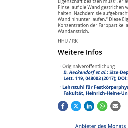
Eigen­schaft besitzen muss“, erl
Pinsel auf die Wand gestrichen wi
halten. Nach­dem sie aufge­bracht
Wand hinunter laufen.“ Diese Eig
Konzen­tra­tion der Farb­partikel
Wand­anstrich.
HHU / RK
Weitere Infos
Originalveröffentlichung
D. Heckendorf et al.
: Size-De
Lett.
119
, 048003 (2017); DO
Lehrstuhl für Festkörperphy
Fakultät, Heinrich-Heine-Un
Anbieter des Monats