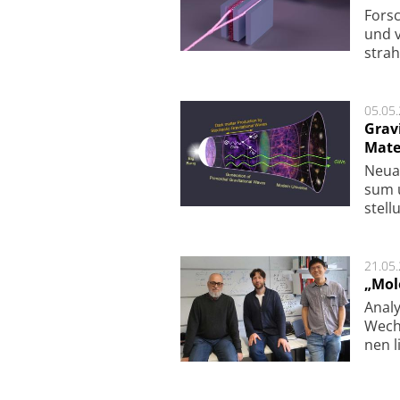
For­sc
und v
strah
05.05
Grav
Mate
Neu­a
sum u
stel­
21.05
„Mol
Analy
Wech­
nen l