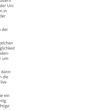
Gläsern
 der Uni
n in
 der
b der
gel­chen
lich­keit
 iden­
ur um
d dann
n die
live
ie ein
tig.
h­tige