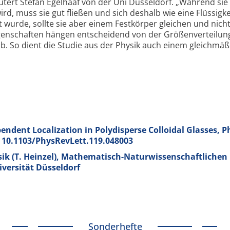
äutert Stefan Egel­haaf von der Uni Düssel­dorf. „Während si
rd, muss sie gut fließen und sich deshalb wie eine Flüssig­ke
 wurde, sollte sie aber einem Fest­körper gleichen und nicht
en­schaften hängen ent­schei­dend von der Größen­ver­teilu
 ab. So dient die Studie aus der Physik auch einem gleich­mä
pendent Localization in Polydisperse Colloidal Glasses, P
I: 10.1103/PhysRevLett.119.048003
sik (T. Heinzel), Mathematisch-Naturwissenschaftlichen
iversität Düsseldorf
Sonderhefte