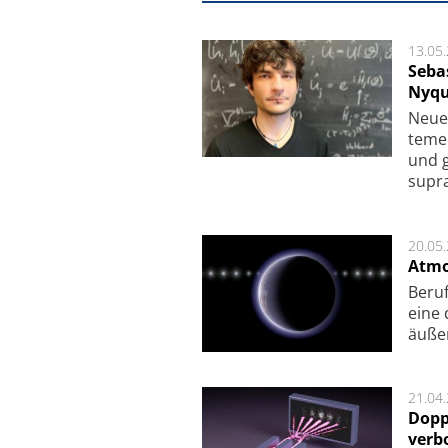
13.05
Seba
Nyqu
Neue 
te­me
und g
supra­
20.05
Atmo
Beruf
eine 
äu­ße
21.04
Dopp
verb