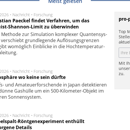
Meist gelesen
.2026 •
Nachricht
•
Forschung
pro-
stian Paeckel findet Verfahren, um das
ist-Shannon-Limit zu überwinden
Top M
Methode zur Simu­la­tion kom­ple­xer Quan­ten­sys­
Stell
 ver­schiebt grund­le­gen­de Auf­lösungs­gren­zen
aktue
ibt wo­mög­lich Ein­blicke in die Hoch­tempe­ra­tur­
lei­tung.
Mit I
unse
.2026 •
Nachricht
•
Forschung
zu.
sphäre wo keine sein dürfte
s- und Ama­teuer­for­schen­de in Japan de­tek­tie­ren
dün­ne Gas­hül­le um ein 500-Kilo­meter-Objekt im
­ren Son­nen­sys­tem.
.2026 •
Nachricht
•
Forschung
elspalt-Röntgenexperiment enthüllt
orgene Details