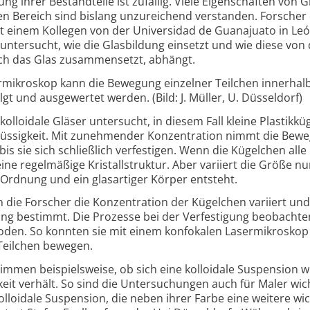
 ihrer Bestand­teile ist zufällig. Viele Eigen­schaften von 
en Bereich sind bis­lang unzu­reichend ver­standen. Forscher
einem Kollegen von der Univer­sidad de Guana­juato in Leó
nter­sucht, wie die Glas­bildung ein­setzt und wie diese von
ich das Glas zusammen­setzt, abhängt.
mikroskop kann die Bewe­gung ein­zel­ner Teil­chen inner­hal
olgt und aus­ge­wertet werden. (Bild: J. Müller, U. Düssel­dorf)
lloidale Gläser untersucht, in diesem Fall kleine Plastik­kü
lüssig­keit. Mit zuneh­mender Konzen­tra­tion nimmt die Beweg­
s sie sich schließ­lich ver­fes­tigen. Wenn die Kügel­chen alle
ine regel­mäßige Kristall­struktur. Aber vari­iert die Größe n
 Ordnung und ein glas­artiger Körper ent­steht.
ie Forscher die Konzen­tra­tion der Kügel­chen variiert un
ung bestimmt. Die Prozesse bei der Verfes­tigung beob­achte
den. So konnten sie mit einem kon­fokalen Laser­mikro­skop 
 Teilchen bewegen.
men beispielsweise, ob sich eine kollo­idale Suspen­sion w
­keit verhält. So sind die Unter­suchungen auch für Maler wich
kollo­idale Suspen­sion, die neben ihrer Farbe eine weitere wic