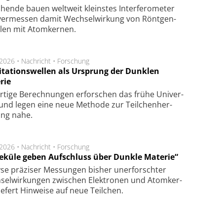
hen­de bau­en welt­weit kleins­tes In­ter­fe­ro­me­ter
er­mes­sen da­mit Wech­sel­wir­kung von Rönt­gen­
­len mit Atom­ker­nen.
.2026 •
Nachricht
•
Forschung
itationswellen als Ursprung der Dunklen
rie
rtige Be­rech­nung­en er­for­schen das frü­he Uni­ver­
nd legen eine neue Me­tho­de zur Teil­chen­her­
lung nahe.
.2026 •
Nachricht
•
Forschung
eküle geben Aufschluss über Dunkle Materie“
se prä­zi­ser Mes­sung­en bis­her un­er­for­schter
sel­wir­kung­en zwi­schen Elek­tro­nen und Atom­ker­
ie­fert Hin­wei­se auf neue Teil­chen.