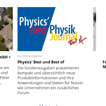
 GmbH
Sonderausgaben
SmarAct GmbH
GmbH +
uper-
Physics' Best und Best of
Elektronenmikroskopie auf
Fem
hanismus
kleinstem Raum
Mu
de am
Die Sonder­ausgaben präsentieren
- und
kompakt und übersichtlich neue
 Peter
Produkt­informationen und ihre
,
Anwendungen und bieten für Nutzer
wie Unternehmen ein zusätzliches
Forum.