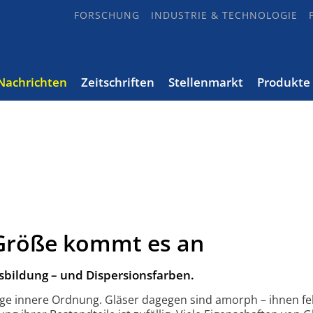
FORSCHUNG
INDUSTRIE & TECHNOLOGIE
Nachrichten
Zeitschriften
Stellenmarkt
Produkte
 Größe kommt es an
sbildung – und Dispersions­farben.
ßige innere Ordnung. Gläser dagegen sind amorph – ihnen feh