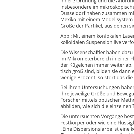
innere Ordnung und die Anord­nung
insbe­sondere im mikro­sko­pisch
Düssel­dorf haben zusammen mit 
Mexiko mit einem Modell­system u
Größe der Partikel, aus denen s
Abb.: Mit einem konfokalen Laser
kollo­i­dalen Suspen­sion live ver­f
Die Wissenschaftler haben dazu ko
im Mikro­meter­bereich in einer F
der Kügel­chen immer weiter ab, bi
tisch groß sind, bilden sie dann e
wenige Prozent, so stört das die
Bei ihren Untersuchungen haben d
ihre jewei­lige Größe und Bewe­g
Forscher mittels optischer Metho
abbilden, wie sich die ein­zelnen
Die untersuchten Vorgänge bestim
Fest­körper oder wie eine Flüssig
„Eine Disper­sions­farbe ist eine 