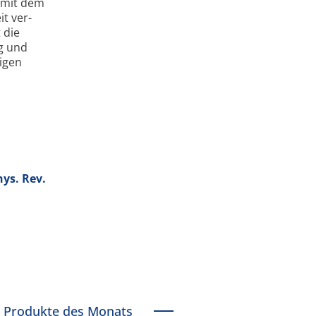
e mit dem
it ver­
 die
ng und
ßigen
hys. Rev.
Produkte des Monats