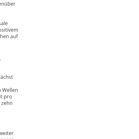
genüber
sale
ositivem
hen auf
e
nächst
n Wellen
t pro
t zehn
weiter