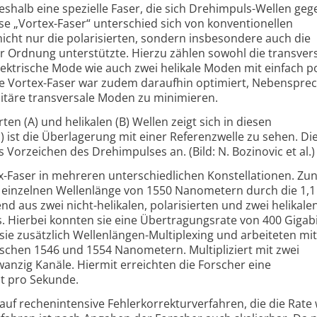
eshalb eine spezielle Faser, die sich Drehimpuls-Wellen ge
se „Vortex-Faser“ unterschied sich von konventionellen
nicht nur die polarisierten, sondern insbesondere auch die
 Ordnung unterstützte. Hierzu zählen sowohl die transver
ektrische Mode wie auch zwei helikale Moden mit einfach p
 Vortex-Faser war zudem daraufhin optimiert, Nebensprec
itäre transversale Moden zu minimieren.
rten (A) und helikalen (B) Wellen zeigt sich in diesen
 ist die Überlagerung mit einer Referenzwelle zu sehen. Di
 Vorzeichen des Drehimpulses an. (Bild: N. Bozinovic et al.)
ex-Faser in mehreren unterschiedlichen Konstellationen. Zu
ner einzelnen Wellenlänge von 1550 Nanometern durch die 1,1
nd aus zwei nicht-helikalen, polarisierten und zwei helikale
 Hierbei konnten sie eine Übertragungsrate von 400 Gigabi
sie zusätzlich Wellenlängen-Multiplexing und arbeiteten mi
schen 1546 und 1554 Nanometern. Multipliziert mit zwei
anzig Kanäle. Hiermit erreichten die Forscher eine
t pro Sekunde.
 auf rechenintensive Fehlerkorrekturverfahren, die die Rate 