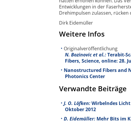
hätten erhöhen können. Das Ver
Entwicklungen in der Faserherst
Drehimpulsen zulassen, rücken
Dirk Eidemüller
Weitere Infos
Originalveröffentlichung
N. Bozinovic et al.:
Terabit-S
Fibers, Science, online: 28. 
Nanostructured Fibers and N
Photonics Center
Verwandte Beiträge
J. O. Löfken:
Wirbelndes Licht
Oktober 2012
D. Eidemüller:
Mehr Bits im K