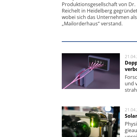
Produktionsgesellschaft von Dr.
Reichelt in Heidelberg gegründet
wobei sich das Unternehmen als
„Mailorderhaus“ verstand.
21.04
Dopp
verb
For­sc
und v
strah
21.04
Sola
Physi
gie­a
unrei