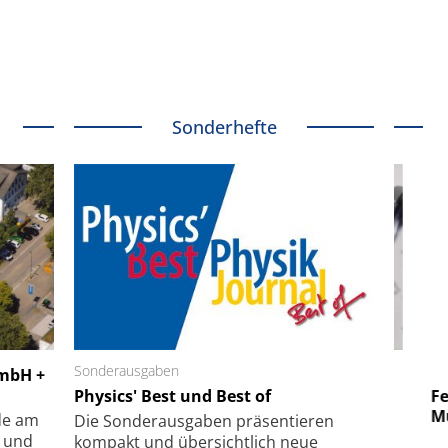
Sonderhefte
 GmbH
Sonderausgaben
SmarAct GmbH
GmbH +
uper-
Physics' Best und Best of
Elektronenmikroskopie auf
Fem
hanismus
kleinstem Raum
Mu
de am
Die Sonder­ausgaben präsentieren
- und
kompakt und übersichtlich neue