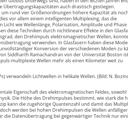
en Globus unterwegs sind, haben in den letzten Jahren e
 Übertragungskapazitäten auch drastisch gestiegen.
e um rund vier Größenordnungen höhere Kapazität als noch
dies vor allem einem intelligenten Multiplexing, das die
n Licht wie Wellenlänge, Polarisation, Amplitude und Phase
 diese Techniken durch nichtlineare Effekte in den Glasf
tsgrad, den Drehimpuls elektromagnetischer Wellen, konnt
atenübertragung verwenden. In Glasfasern haben diese Mode
d unvollständiger Konversion der verschiedenen Moden zu k
von Siddharth Ramachandran von der Universität Boston ist
uls-multiplexte Wellen mehr als einen Kilometer weit zu
) verwandeln Lichtwellen in helikale Wellen. (Bild: N. Bozino
ntale Eigenschaft des elektromagnetischen Feldes, sowohl 
hysik. Die Höhe des Drehimpulses bestimmt, wie stark die he
inzip kann die zugehörige Quantenzahl und damit das Multip
doch werden bei hohen Drehimpulsen die Wellen anfälliger
r die Datenübertragung bei gegenwärtiger Technik nur ein