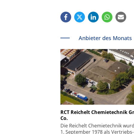
Anbieter des Monats
Schäfter + Kirchhoff
RCT Reichelt Chemietechnik 
Co.
Faserkoppler mit S
Feinfokussierungsmec
Die Reichelt Chemietechnik wur
1. September 1978 als Vertriebs