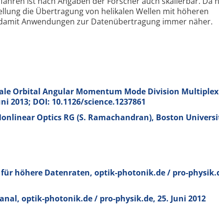
fahren ist nach Angaben der Forscher auch skalierbar. Da 
ellung die Übertragung von helikalen Wellen mit höheren
 damit Anwendungen zur Datenübertragung immer näher.
cale Orbital Angular Momentum Mode Division Multiplex
Juni 2013; DOI: 10.1126/science.1237861
onlinear Optics RG (S. Ramachandran), Boston Universi
 für höhere Datenraten, optik-photonik.de / pro-physik.d
anal, optik-photonik.de / pro-physik.de, 25. Juni 2012