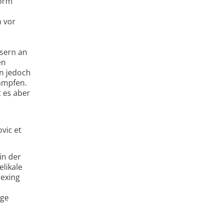
norm
 vor
asern an
en
n jedoch
ämpfen.
 es aber
vic et
in der
likale
lexing
ige