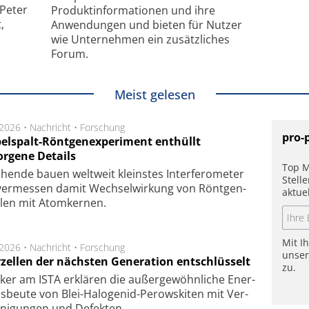
 Peter
Produkt­informationen und ihre
,
Anwendungen und bieten für Nutzer
wie Unternehmen ein zusätzliches
Forum.
Meist gelesen
.2026 •
Nachricht
•
Forschung
pro-
elspalt-Röntgenexperiment enthüllt
orgene Details
Top M
hen­de bau­en welt­weit kleins­tes In­ter­fe­ro­me­ter
Stell
er­mes­sen da­mit Wech­sel­wir­kung von Rönt­gen­
aktue
­len mit Atom­ker­nen.
Mit I
.2026 •
Nachricht
•
Forschung
unse
rzellen der nächsten Generation entschlüsselt
zu.
ker am ISTA er­klä­ren die außer­ge­wöhn­li­che Ener­
us­beu­te von Blei-Halo­ge­nid-Perows­ki­ten mit Ver­
­ni­gung­en und De­fek­ten.