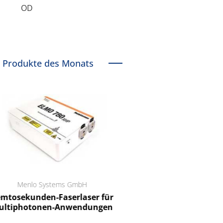
OD
Produkte des Monats
Menlo Systems GmbH
RCT Reichelt Chemietechnik
tosekunden-Faserlaser für
Ein Unternehmen für I
ltiphotonen-Anwendungen