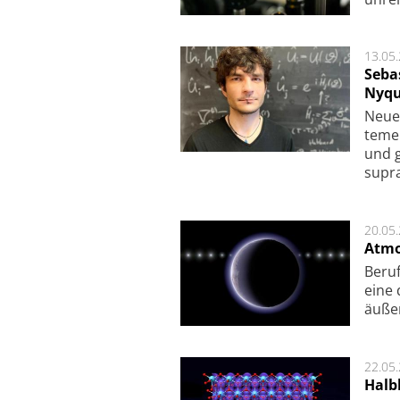
13.05
Seba
Nyqu
Neue 
te­me
und g
supra­
20.05
Atmo
Beruf
eine 
äu­ße
22.05
Halbl