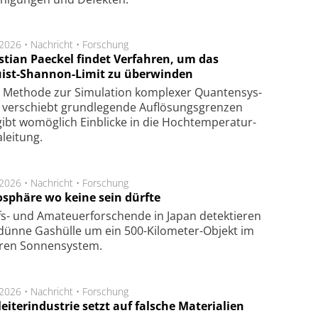
.2026 •
Nachricht
•
Forschung
stian Paeckel findet Verfahren, um das
ist-Shannon-Limit zu überwinden
Methode zur Simu­la­tion kom­ple­xer Quan­ten­sys­
 ver­schiebt grund­le­gen­de Auf­lösungs­gren­zen
ibt wo­mög­lich Ein­blicke in die Hoch­tempe­ra­tur­
lei­tung.
.2026 •
Nachricht
•
Forschung
sphäre wo keine sein dürfte
s- und Ama­teuer­for­schen­de in Japan de­tek­tie­ren
dün­ne Gas­hül­le um ein 500-Kilo­meter-Objekt im
­ren Son­nen­sys­tem.
.2026 •
Nachricht
•
Forschung
eiterindustrie setzt auf falsche Materialien