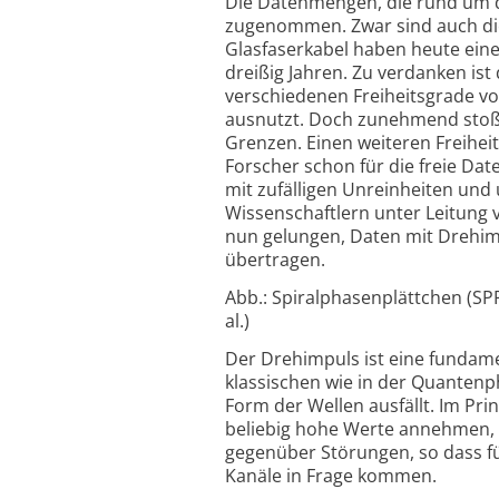
Die Datenmengen, die rund um d
zugenommen. Zwar sind auch die
Glasfaserkabel haben heute ein
dreißig Jahren. Zu verdanken ist 
verschiedenen Freiheitsgrade vo
ausnutzt. Doch zunehmend stoßen
Grenzen. Einen weiteren Freihei
Forscher schon für die freie D
mit zufälligen Unreinheiten un
Wissenschaftlern unter Leitung 
nun gelungen, Daten mit Drehimp
übertragen.
Abb.: Spiralphasenplättchen (SPPs
al.)
Der Drehimpuls ist eine fundame
klassischen wie in der Quantenp
Form der Wellen ausfällt. Im Pr
beliebig hohe Werte annehmen, 
gegenüber Störungen, so dass fü
Kanäle in Frage kommen.