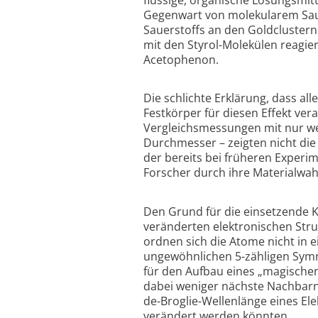
Gegenwart von molekularem Sauer
Sauerstoffs an den Goldclustern
mit den Styrol-Molekülen reagie
Acetophenon.
Die schlichte Erklärung, dass al
Festkörper für diesen Effekt ver
Vergleichsmessungen mit nur we
Durchmesser – zeigten nicht die g
der bereits bei früheren Experim
Forscher durch ihre Materialwah
Den Grund für die einsetzende K
veränderten elektronischen Str
ordnen sich die Atome nicht in e
ungewöhnlichen 5-zähligen Symmet
für den Aufbau eines „magischen
dabei weniger nächste Nachbarn 
de-Broglie-Wellenlänge eines El
verändert werden könnten.