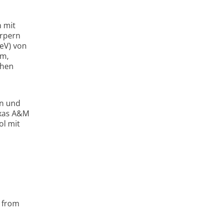
 mit
örpern
(eV) von
um,
chen
rn und
exas A&M
ol mit
d from