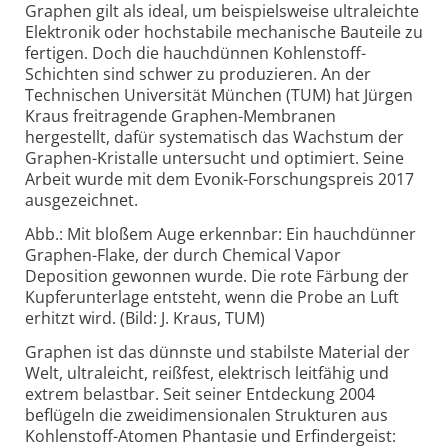
Graphen gilt als ideal, um beispielsweise ultraleichte
Elektronik oder hoch­stabile mechanische Bauteile zu
fertigen. Doch die hauchdünnen Kohlenstoff-
Schichten sind schwer zu produzieren. An der
Technischen Universität München (TUM) hat Jürgen
Kraus freitragende Graphen-
Membranen
hergestellt, dafür systematisch das Wachstum der
Graphen-
Kristalle untersucht und optimiert. Seine
Arbeit wurde mit dem Evonik-
Forschungs­preis 2017
ausgezeichnet.
Abb.: Mit bloßem Auge erkennbar: Ein hauchdünner
Graphen-
Flake, der durch Chemical Vapor
Deposition gewonnen wurde. Die rote Färbung der
Kupferunterlage entsteht, wenn die Probe an Luft
erhitzt wird. (Bild: J. Kraus, TUM)
Graphen ist das dünnste und stabilste Material der
Welt, ultraleicht, reißfest, elektrisch leitfähig und
extrem belastbar. Seit seiner Entdeckung 2004
beflügeln die zwei­dimensionalen Strukturen aus
Kohlenstoff-
Atomen Phantasie und Erfindergeist: