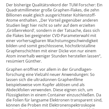
Der bisherige Qualitätsrekord der TUM Forscher: Ein
Quadrat­millimeter große Graphen-
Flakes, die zehn
Billionen exakt gleich ausgerichteter Kohlenstoff-
Atome enthalten. „Der Vorteil gegenüber anderen
Studien liegt hier nicht so sehr auf dem erzielten
‚Größenrekord’, sondern in der Tatsache, dass sich
die Flakes bei geeigneter CVD-
Parameterwahl mit
einer vorhersagbaren Wachstums­geschwindigkeit
bilden und somit geschlossene, höchstkristalline
Graphen­schichten mit einer Dicke von nur einem
Atom innerhalb weniger Stunden herstellen lassen“,
resümiert Günther.
Graphen eröffnet vor allem in der Grundlagen­
forschung eine Vielzahl neuer Anwendungen: So
lassen sich die ultradünnen Graphen­filme
beispielsweise vom Kupfer ablösen und als
Abdeckfolien verwenden. Diese eignen sich, um
Flüssigkeiten in einem Container einzuschließen. Da
die Folien für langsame Elektronen transparent sind,
können die Proben mit Elektronen­spektroskopie