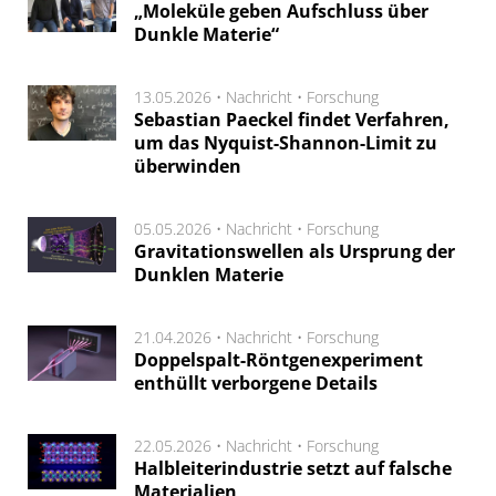
„Moleküle geben Aufschluss über
Dunkle Materie“
13.05.2026 •
Nachricht
•
Forschung
Sebastian Paeckel findet Verfahren,
um das Nyquist-Shannon-Limit zu
überwinden
05.05.2026 •
Nachricht
•
Forschung
Gravitationswellen als Ursprung der
Dunklen Materie
21.04.2026 •
Nachricht
•
Forschung
Doppelspalt-Röntgenexperiment
enthüllt verborgene Details
22.05.2026 •
Nachricht
•
Forschung
Halbleiterindustrie setzt auf falsche
Materialien