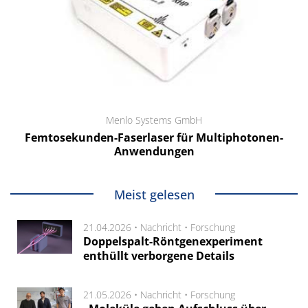
Menlo Systems GmbH
Femtosekunden-Faserlaser für Multiphotonen-
Anwendungen
Meist gelesen
21.04.2026 •
Nachricht
•
Forschung
Doppelspalt-Röntgenexperiment
enthüllt verborgene Details
21.05.2026 •
Nachricht
•
Forschung