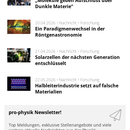
„Moleküle geben Aufschluss über
Dunkle Materie“
20.04.2026 •
Nachricht
•
Forschung
Ein Paradigmenwechsel in der
Röntgenastronomie
21.04.2026 •
Nachricht
•
Forschung
Solarzellen der nächsten Generation
entschlüsselt
22.05.2026 •
Nachricht
•
Forschung
Halbleiterindustrie setzt auf falsche
Materialien
pro-physik Newsletter!
Top Meldungen, exklusive Stellenangebote und viele