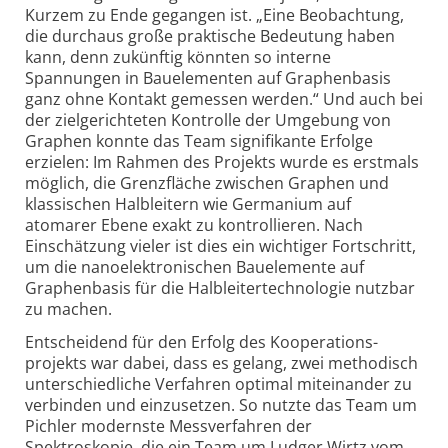
Kurzem zu Ende gegangen ist. „Eine Beobachtung,
die durchaus große praktische Bedeutung haben
kann, denn zukünftig könnten so interne
Spannungen in Bauelementen auf Graphen­basis
ganz ohne Kontakt gemessen werden.“ Und auch bei
der ziel­gerichteten Kontrolle der Umgebung von
Graphen konnte das Team signifikante Erfolge
erzielen: Im Rahmen des Projekts wurde es erstmals
möglich, die Grenz­fläche zwischen Graphen und
klassischen Halb­leitern wie Germanium auf
atomarer Ebene exakt zu kontrollieren. Nach
Einschätzung vieler ist dies ein wichtiger Fortschritt,
um die nano­elektronischen Bau­elemente auf
Graphen­basis für die Halbleiter­technologie nutzbar
zu machen.
Entscheidend für den Erfolg des Kooperations­
projekts war dabei, dass es gelang, zwei methodisch
unterschiedliche Verfahren optimal miteinander zu
verbinden und einzusetzen. So nutzte das Team um
Pichler modernste Mess­verfahren der
Spektroskopie, die ein Team um Ludger Wirtz vom