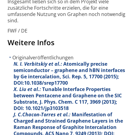
Insgesamt ließen sich so in dem Projekt viele
zusätzliche Fortschritte erzielen, die für eine
umfassende Nutzung von Graphen noch notwendig
sind.
FWF / DE
Weitere Infos
Originalveröffentlichungen
N. I. Verbitskiy et al.:
Atomically precise
semiconductor – graphene and hBN interfaces
by Ge intercalation, Sci. Rep.
5
, 17700 (2015);
DOI:10.1038/srep17700
X. Liu et al.:
Tunable Interface Properties
between Pentacene and Graphene on the SIC
Substrate, J. Phys. Chem. C
117
, 3969 (2013);
DOI: 10.1021/jp3103518
J. C.Chacon-Torres et al.:
Manifestation of
Charged and Strained Graphene Layers in the
Raman Response of Graphite Intercalation
Compounds, ACS Nano
7
, 9249 (2013); DOI: