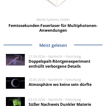
Menlo Systems GmbH
Femtosekunden-Faserlaser für Multiphotonen-
Anwendungen
Meist gelesen
21.04.2026 •
Nachricht
•
Forschung
Doppelspalt-Röntgenexperiment
enthüllt verborgene Details
20.05.2026 •
Nachricht
•
Forschung
Atmosphäre wo keine sein dürfte
02.03.2026 •
Nachricht
•
Forschung
Süßer Nachweis Dunkler Materie