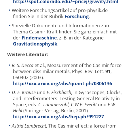
http://spot.colorado.edu/~pricej/gravity.html
Weitere Forschungsartikel auf pro-physik.de
finden Sie in der Rubrik
Forschung
.
Spezielle Dokumente und Informationen zum
Thema Casimir-Kraft finden Sie ganz einfach mit
der
Findemaschine
, z. B. in der Kategorie
Gravitationsphysik
.
Weitere Literatur:
R. S. Decca
et al., Measurement of the Casimir force
between dissimilar metals, Phys. Rev. Lett.
91
,
050402 (2003).
http://xxx.arxiv.org/abs/quant-ph/0306136
D. E. Krause
und
E. Fischbach
, in Gyroscopes, Clocks,
and Interferometers: Testing General Relativity in
Space, eds.
C. Lämmerzahl, C.W.F. Everitt
und
F.W.
Hehl
(Springer-Verlag, Berlin, 2001).
http://xxx.arxiv.org/abs/hep-ph/991227
Astrid Lambrecht
, The Casimir effect: a force from