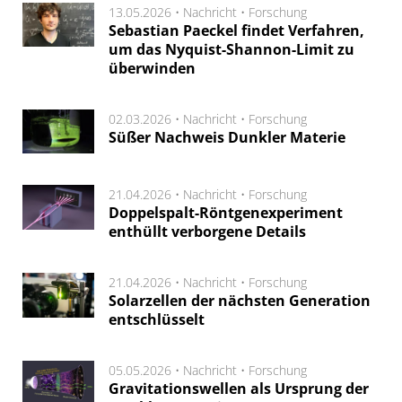
13.05.2026 •
Nachricht
•
Forschung
Sebastian Paeckel findet Verfahren,
um das Nyquist-Shannon-Limit zu
überwinden
02.03.2026 •
Nachricht
•
Forschung
Süßer Nachweis Dunkler Materie
21.04.2026 •
Nachricht
•
Forschung
Doppelspalt-Röntgenexperiment
enthüllt verborgene Details
21.04.2026 •
Nachricht
•
Forschung
Solarzellen der nächsten Generation
entschlüsselt
05.05.2026 •
Nachricht
•
Forschung
Gravitationswellen als Ursprung der