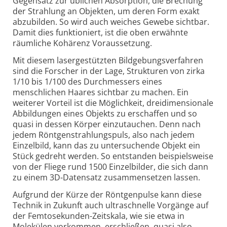
Gegensatz zur üblichen Absorption, die Brechung
der Strahlung an Objekten, um deren Form exakt
abzubilden. So wird auch weiches Gewebe sichtbar.
Damit dies funktioniert, ist die oben erwähnte
räumliche Kohärenz Voraussetzung.
Mit diesem lasergestützten Bildgebungsverfahren
sind die Forscher in der Lage, Strukturen von zirka
1/10 bis 1/100 des Durchmessers eines
menschlichen Haares sichtbar zu machen. Ein
weiterer Vorteil ist die Möglichkeit, dreidimensionale
Abbildungen eines Objekts zu erschaffen und so
quasi in dessen Körper einzutauchen. Denn nach
jedem Röntgen­strahlungs­puls, also nach jedem
Einzelbild, kann das zu untersuchende Objekt ein
Stück gedreht werden. So entstanden beispielsweise
von der Fliege rund 1500 Einzelbilder, die sich dann
zu einem 3D-Datensatz zusammensetzen lassen.
Aufgrund der Kürze der Röntgenpulse kann diese
Technik in Zukunft auch ultraschnelle Vorgänge auf
der Femtosekunden-Zeitskala, wie sie etwa in
Molekülen vorkommen, erschließen, quasi also