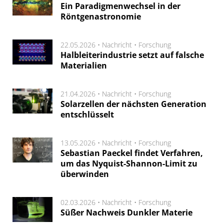
Ein Paradigmenwechsel in der
Röntgenastronomie
22.05.2026 •
Nachricht
•
Forschung
Halbleiterindustrie setzt auf falsche
Materialien
21.04.2026 •
Nachricht
•
Forschung
Solarzellen der nächsten Generation
entschlüsselt
13.05.2026 •
Nachricht
•
Forschung
Sebastian Paeckel findet Verfahren,
um das Nyquist-Shannon-Limit zu
überwinden
02.03.2026 •
Nachricht
•
Forschung
Süßer Nachweis Dunkler Materie