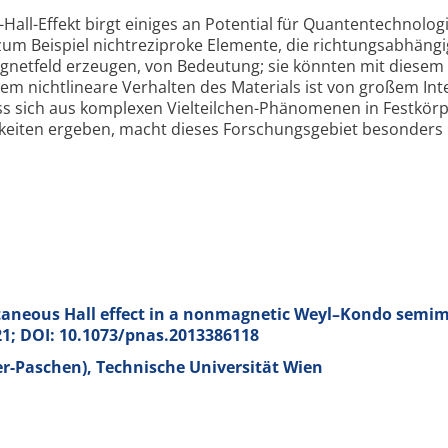
Hall-Effekt birgt einiges an Potential für Quanten­technolog
zum Beispiel nichtreziproke Elemente, die richtungs­abhäng
netfeld erzeugen, von Bedeutung; sie könnten mit diesem 
rem nichtlineare Verhalten des Materials ist von großem Int
ss sich aus komplexen Vielteilchen-Phänomenen in Festkör
eiten ergeben, macht dieses Forschungs­gebiet besonders
aneous Hall effect in a nonmagnetic Weyl–Kondo semim
21; DOI: 10.1073/pnas.2013386118
r-Paschen), Technische Universität Wien