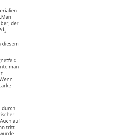
erialien
 „Man
aber, der
Pd
3
n diesem
gnetfeld
önnte man
rn
 „Wenn
tarke
z durch:
tischer
 Auch auf
n tritt
m wurde