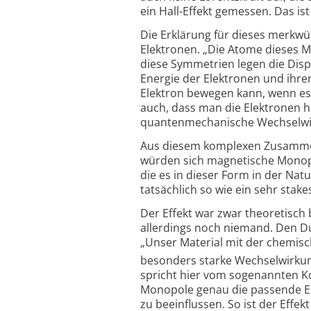
ein Hall-Effekt gemessen. Das is
Die Erklärung für dieses merkw
Elektronen. „Die Atome dieses 
diese Symmetrien legen die Disp
Energie der Elektronen und ihrem
Elektron bewegen kann, wenn es e
auch, dass man die Elektronen h
quanten­mechanische Wechsel­w
Aus diesem komplexen Zusammen
würden sich magnetische Monopo
die es in dieser Form in der Nat
tatsächlich so wie ein sehr stak
Der Effekt war zwar theoretisch
allerdings noch niemand. Den Du
„Unser Material mit der chemi
besonders starke Wechselwirkun
spricht hier vom sogenannten Kon
Monopole genau die passende Ene
zu beeinflussen. So ist der Effe