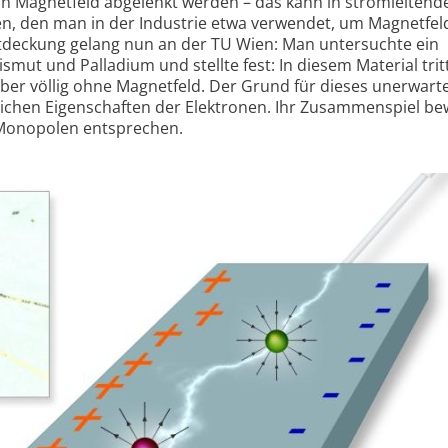
in Magnetfeld abgelenkt werden – das kann in stromleitend
ren, den man in der Industrie etwa verwendet, um Magnetfel
deckung gelang nun an der TU Wien: Man untersuchte ein
smut und Palladium und stellte fest: In diesem Material trit
, aber völlig ohne Magnetfeld. Der Grund für dieses unerwart
ichen Eigenschaften der Elektronen. Ihr Zusammen­spiel be
Monopolen entsprechen.