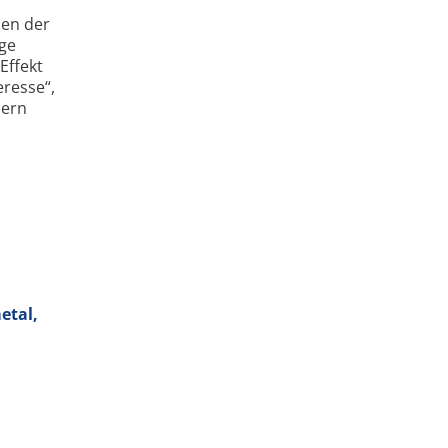
ien der
ige
Effekt
eresse“,
pern
etal,