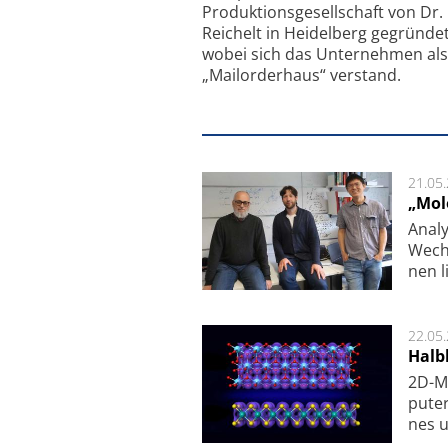
Produktionsgesellschaft von Dr.
Reichelt in Heidelberg gegründet
wobei sich das Unternehmen als
„Mailorderhaus“ verstand.
21.05
„Mol
Analy
Wech­
nen l
22.05
Halbl
2D-Ma
pu­te
nes u