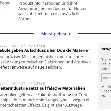
 Peter
Produkt­informationen und ihre
,
Anwendungen und bieten für Nutzer
wie Unternehmen ein zusätzliches
Forum.
Meist gelesen
.2026 •
Nachricht
•
Forschung
pro-
eküle geben Aufschluss über Dunkle Materie“
se prä­zi­ser Mes­sung­en bis­her un­er­for­schter
Top M
sel­wir­kung­en zwi­schen Elek­tro­nen und Atom­ker­
Stell
ie­fert Hin­wei­se auf neue Teil­chen.
aktue
.2026 •
Nachricht
•
Forschung
Mit I
eiterindustrie setzt auf falsche Materialien
unse
te­ri­a­li­en gel­ten als Zu­kunfts­hoff­nung für Com­
zu.
r­chips, doch man­che sind un­ge­eig­net – we­gen ei­
n­ter­schätz­ten Ef­fekts. Es gibt aber Aus­we­ge.