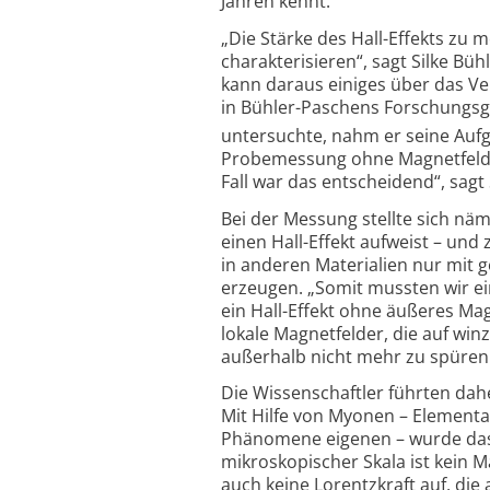
Jahren kennt.
„Die Stärke des Hall-Effekts zu 
charakterisieren“, sagt Silke Bü
kann daraus einiges über das Ve
in Bühler-Paschens Forschungsgr
untersuchte, nahm er seine Auf
Probemessung ohne Magnetfeld du
Fall war das entscheidend“, sagt
Bei der Messung stellte sich nä
einen Hall-Effekt aufweist – und
in anderen Materialien nur mit 
erzeugen. „Somit mussten wir ei
ein Hall-Effekt ohne äußeres Mag
lokale Magnetfelder, die auf win
außerhalb nicht mehr zu spüren
Die Wissenschaftler führten dah
Mit Hilfe von Myonen – Elementa
Phänomene eigenen – wurde das M
mikroskopischer Skala ist kein M
auch keine Lorentzkraft auf, die