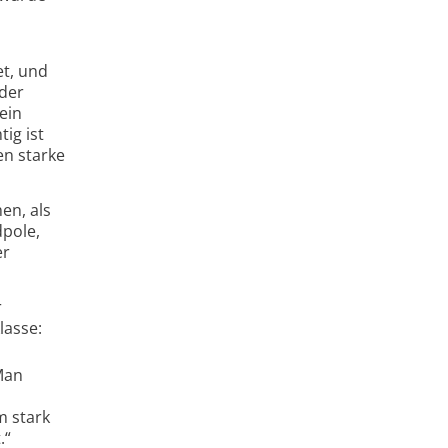
t, und
 der
ein
ig ist
en starke
en, als
pole,
er
r
lasse:
Man
m stark
.“