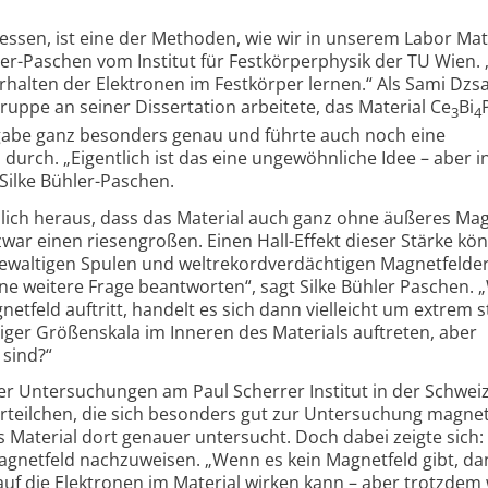
messen, ist eine der Methoden, wie wir in unserem Labor Mat
hler-Paschen vom Institut für Festkörper­physik der TU Wien.
rhalten der Elektronen im Festkörper lernen.“ Als Sami Dzs
uppe an seiner Dissertation arbeitete, das Material Ce
Bi
3
4
gabe ganz besonders genau und führte auch noch eine
rch. „Eigentlich ist das eine ungewöhnliche Idee – aber i
 Silke Bühler-Paschen.
mlich heraus, dass das Material auch ganz ohne äußeres Ma
 zwar einen riesengroßen. Einen Hall-Effekt dieser Stärke k
gewaltigen Spulen und weltrekord­verdächtigen Magnet­felde
ne weitere Frage beantworten“, sagt Silke Bühler Paschen.
netfeld auftritt, handelt es sich dann vielleicht um extrem s
ziger Größenskala im Inneren des Materials auftreten, aber
 sind?“
er Untersuchungen am Paul Scherrer Institut in der Schwei
r­teilchen, die sich besonders gut zur Unter­suchung magne
aterial dort genauer untersucht. Doch dabei zeigte sich:
agnetfeld nachzuweisen. „Wenn es kein Magnetfeld gibt, dan
 auf die Elektronen im Material wirken kann – aber trotzde