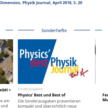
imension, Physik Journal, April 2018, S. 20
Sonderhefte
 GmbH
Sonderausgaben
SmarAct GmbH
GmbH +
uper-
Physics' Best und Best of
Elektronenmikroskopie auf
Fem
hanismus
kleinstem Raum
Mu
de am
Die Sonder­ausgaben präsentieren
- und
kompakt und übersichtlich neue