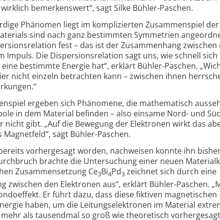
t wirklich bemerkenswert“, sagt Silke Bühler-Paschen.
ürdige Phänomen liegt im komplizierten Zusammen­spiel der
Materials sind nach ganz bestimmten Symmetrien angeordne
ersionsrelation fest – das ist der Zusammenhang zwischen
 Impuls. Die Dispersions­relation sagt uns, wie schnell sich 
ine bestimmte Energie hat“, erklärt Bühler-Paschen. „Wicht
ier nicht einzeln betrachten kann – zwischen ihnen herrsch
irkungen.“
­spiel ergeben sich Phänomene, die mathematisch ausseh
le in dem Material befinden – also einsame Nord- und Süd
ur nicht gibt. „Auf die Bewegung der Elektronen wirkt das ab
es Magnetfeld“, sagt Bühler-Paschen.
 bereits vorher­gesagt worden, nachweisen konnte ihn bishe
rchbruch brachte die Untersuchung einer neuen Material­k
schen Zusammen­setzung Ce
Bi
Pd
zeichnet sich durch eine
3
4
3
g zwischen den Elektronen aus“, erklärt Bühler-Paschen. „
do­effekt. Er führt dazu, dass diese fiktiven magnetischen
rgie haben, um die Leitungs­elektronen im Material extre
kt mehr als tausendmal so groß wie theoretisch vorhergesagt