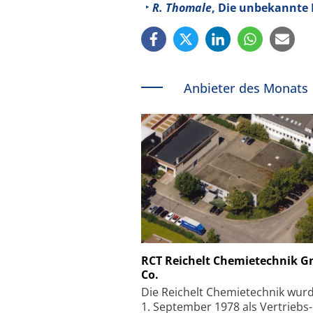
R. Thomale
, Die unbekannte D
Anbieter des Monats
Schäfter + Kirchhoff
RCT Reichelt Chemietechnik 
Co.
Faserkoppler mit S
Feinfokussierungsmec
Die Reichelt Chemietechnik wur
1. September 1978 als Vertriebs