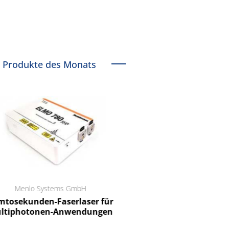
Produkte des Monats
Menlo Systems GmbH
RCT Reichelt Chemietechnik
tosekunden-Faserlaser für
Ein Unternehmen für I
ltiphotonen-Anwendungen