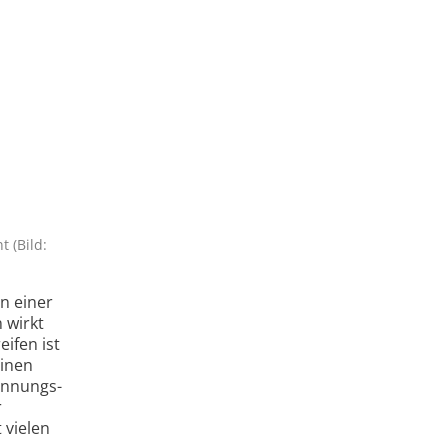
 (Bild:
n einer
 wirkt
eifen ist
einen
pannungs­
r
t vielen