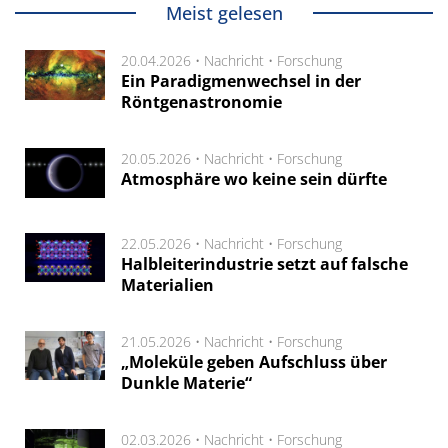
Meist gelesen
20.04.2026 •
Nachricht
•
Forschung
Ein Paradigmenwechsel in der
Röntgenastronomie
20.05.2026 •
Nachricht
•
Forschung
Atmosphäre wo keine sein dürfte
22.05.2026 •
Nachricht
•
Forschung
Halbleiterindustrie setzt auf falsche
Materialien
21.05.2026 •
Nachricht
•
Forschung
„Moleküle geben Aufschluss über
Dunkle Materie“
02.03.2026 •
Nachricht
•
Forschung