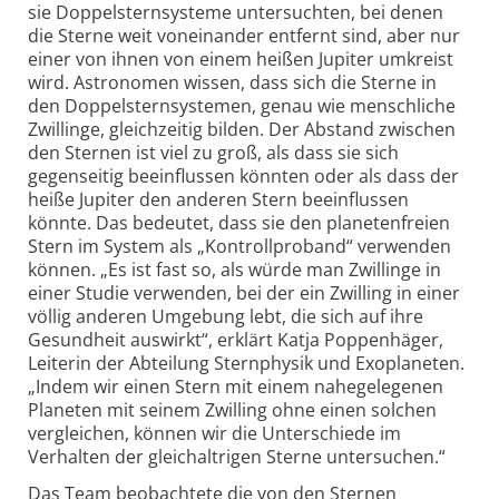
sie Doppel­sternsysteme untersuchten, bei denen
die Sterne weit voneinander entfernt sind, aber nur
einer von ihnen von einem heißen Jupiter umkreist
wird. Astronomen wissen, dass sich die Sterne in
den Doppelstern­systemen, genau wie menschliche
Zwillinge, gleichzeitig bilden. Der Abstand zwischen
den Sternen ist viel zu groß, als dass sie sich
gegenseitig beein­flussen könnten oder als dass der
heiße Jupiter den anderen Stern beeinflussen
könnte. Das bedeutet, dass sie den planeten­freien
Stern im System als „Kontroll­proband“ verwenden
können. „Es ist fast so, als würde man Zwillinge in
einer Studie verwenden, bei der ein Zwilling in einer
völlig anderen Umgebung lebt, die sich auf ihre
Gesundheit auswirkt“, erklärt Katja Poppen­häger,
Leiterin der Abteilung Sternphysik und Exoplaneten.
„Indem wir einen Stern mit einem nahegelegenen
Planeten mit seinem Zwilling ohne einen solchen
vergleichen, können wir die Unterschiede im
Verhalten der gleich­altrigen Sterne untersuchen.“
Das Team beobachtete die von den Sternen