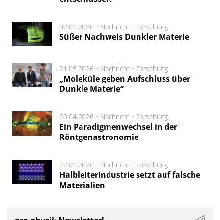
02.03.2026 •
Nachricht
•
Forschung
Süßer Nachweis Dunkler Materie
21.05.2026 •
Nachricht
•
Forschung
„Moleküle geben Aufschluss über
Dunkle Materie“
20.04.2026 •
Nachricht
•
Forschung
Ein Paradigmenwechsel in der
Röntgenastronomie
22.05.2026 •
Nachricht
•
Forschung
Halbleiterindustrie setzt auf falsche
Materialien
pro-physik Newsletter!