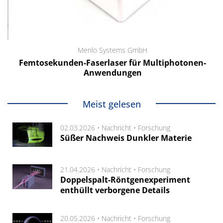
Menlo Systems GmbH
Femtosekunden-Faserlaser für Multiphotonen-
Anwendungen
Meist gelesen
02.03.2026 •
Nachricht
•
Forschung
Süßer Nachweis Dunkler Materie
21.04.2026 •
Nachricht
•
Forschung
Doppelspalt-Röntgenexperiment
enthüllt verborgene Details
20.05.2026 •
Nachricht
•
Forschung