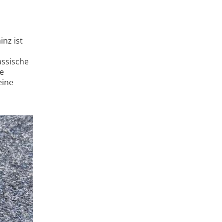
nz ist
assische
te
eine