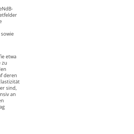
FeNdB-
etfelder
e
 sowie
ie etwa
 zu
den
uf deren
astizität
er sind,
ensiv an
en
rag