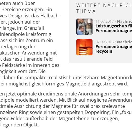
eten auch über
WEITERE NACHRIC
 Bereiche erzeugen. Ein
THEMA
ives Design ist das Halbach-
ert jedoch auf der
11.07.2017 •
Nachri
Leistungsschub fü
 lange, im Grenzfall
Permanentmagne
iniendipole kreisförmig
ss sich im Zentrum ein
02.09.2015 •
Nachri
berlagerung der
Permanentmagnet
recyceln
 praktischen Anwendung mit
 das resultierende Feld
e Feldstärke im Inneren des
ngigkeit vom Ort. Die
st daher für kompakte, realistisch umsetzbare Magnetanor
 ein möglichst gleichförmiges Magnetfeld angestrebt wird.
en jetzt optimale dreidimensionale Anordnungen sehr kom
ktdipole modelliert werden. Mit Blick auf mögliche Anwendu
imale Ausrichtung der Magnete für zwei praxisrelevante
nzelnen Ring sowie einen gestapelten Doppelring. Ein „foku
gene Felder außerhalb der Magnetebene zu erzeugen,
 liegenden Objekt.