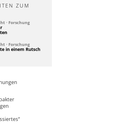
HTEN ZUM
cht
•
Forschung
r
ten
cht
•
Forschung
e in einem Rutsch
dnungen
pakter
ngen
ssiertes“