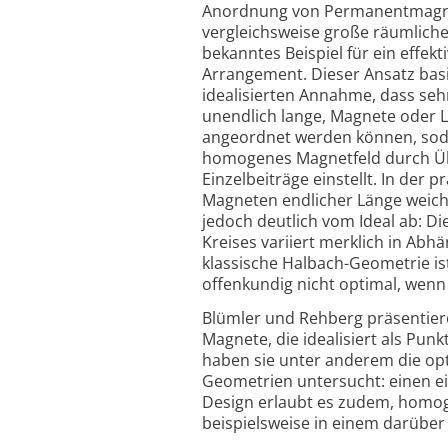
Anordnung von Permanentmagn
vergleichsweise große räumliche
bekanntes Beispiel für ein effekt
Arrangement. Dieser Ansatz basi
idealisierten Annahme, dass sehr
unendlich lange, Magnete oder L
angeordnet werden können, soda
homogenes Magnetfeld durch Ü
Einzelbeiträge einstellt. In der
Magneten endlicher Länge weicht
jedoch deutlich vom Ideal ab: Di
Kreises variiert merklich in Abhä
klassische Halbach-Geometrie i
offenkundig nicht optimal, wenn
Blümler und Rehberg präsentier
Magnete, die idealisiert als Pun
haben sie unter anderem die opt
Geometrien untersucht: einen ei
Design erlaubt es zudem, homo
beispielsweise in einem darüber