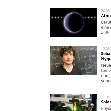
20.05
Atmo
Beruf
eine 
äu­ße
13.05
Seba
Nyqu
Neue 
te­me
und g
supra­
21.04
Sola
Physi