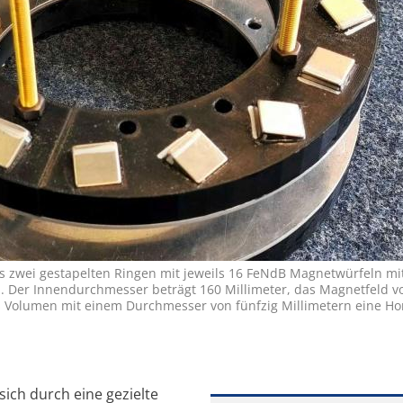
s zwei gestapelten Ringen mit jeweils 16 FeNdB Magnetwürfeln mit
n. Der Innendurchmesser beträgt 160 Millimeter, das Magnetfeld v
ges Volumen mit einem Durchmesser von fünfzig Millimetern eine H
ich durch eine gezielte