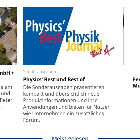
 GmbH
Sonderausgaben
SmarAct GmbH
GmbH +
uper-
Physics' Best und Best of
Elektronenmikroskopie auf
Fem
hanismus
kleinstem Raum
Mu
de am
Die Sonder­ausgaben präsentieren
- und
kompakt und übersichtlich neue
 Peter
Produkt­informationen und ihre
,
Anwendungen und bieten für Nutzer
wie Unternehmen ein zusätzliches
Forum.
Meist gelesen