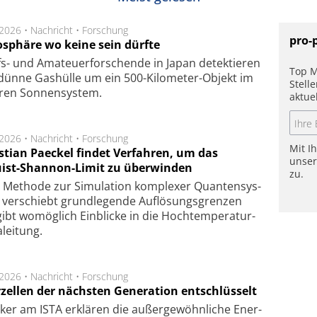
.2026 •
Nachricht
•
Forschung
pro-
sphäre wo keine sein dürfte
s- und Ama­teuer­for­schen­de in Japan de­tek­tie­ren
Top M
dün­ne Gas­hül­le um ein 500-Kilo­meter-Objekt im
Stell
­ren Son­nen­sys­tem.
aktue
.2026 •
Nachricht
•
Forschung
Mit I
stian Paeckel findet Verfahren, um das
unse
ist-Shannon-Limit zu überwinden
zu.
Methode zur Simu­la­tion kom­ple­xer Quan­ten­sys­
 ver­schiebt grund­le­gen­de Auf­lösungs­gren­zen
ibt wo­mög­lich Ein­blicke in die Hoch­tempe­ra­tur­
lei­tung.
.2026 •
Nachricht
•
Forschung
rzellen der nächsten Generation entschlüsselt
ker am ISTA er­klä­ren die außer­ge­wöhn­li­che Ener­