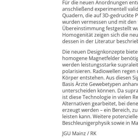
Für die neuen Anordnungen entwi
anschließend experimentell vali
Quadern, die auf 3D-gedruckte 
wurden vermessen und mit den t
Übereinstimmung festgestellt wu
Homogenität zeigen sich die ne
dessen in der Literatur beschri
Die neuen Designkonzepte biete
homogene Magnetfelder benötig
werden leistungsstarke suprale
polarisieren. Radiowellen rege
Körper entstehen. Aus diesen Si
Basis Ärzte Gewebetypen anhand 
unterscheiden können. Da supra
ist diese Technologie in vielen 
Alternativen gearbeitet, bei d
erzeugt werden – ein Bereich, zu
leisten kann. Weitere potenziel
Beschleunigerphysik sowie in 
JGU Mainz / RK