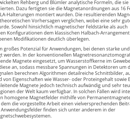
ckelten Rehberg und Blümler analytische Formeln, die sie
dierten. Dazu fertigten sie die Magnetanordnungen aus 16 
PLA-Halterungen montiert wurden. Die resultierenden Magn
heoretischen Vorhersagen verglichen, wobei eine sehr gut
rde. Sowohl hinsichtlich magnetischer Feldstärke als auch
uen Konfigurationen dem klassischen Halbach-Arrangement
ebenen Modifikationen deutlich überlegen.
n großes Potenzial für Anwendungen, bei denen starke und
t werden. In der konventionellen Magnetresonanztomograf
itende Magnete eingesetzt, um Wasserstoffkerne im Gewebe
n diese an, sodass messbare Spannungen in Detektoren um 
gnalen berechnen Algorithmen detailreiche Schnittbilder, a
von Eigenschaften wie Wasser- oder Proteingehalt sowie El
leitende Magnete jedoch technisch aufwändig und sehr teu
Regionen der Welt kaum verfügbar. In solchen Fällen wird int
enen homogene Magnetfelder mithilfe von Permanentmagnet
 dem die vorgestellte Arbeit einen vielversprechenden Beit
le Anwendungsfelder finden sich unter anderem in der
Magnetschwebesystemen.