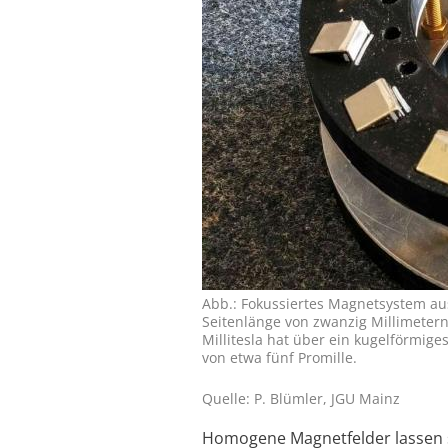
Abb.: Fokussiertes Magnetsystem au
Seitenlänge von zwanzig Millimeter
Millitesla hat über ein kugelförmi
von etwa fünf Promille.
Quelle: P. Blümler, JGU Mainz
Homogene Magnetfelder lassen s