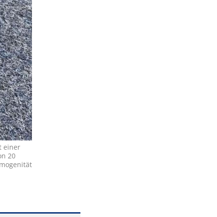
 einer
on 20
omogenität