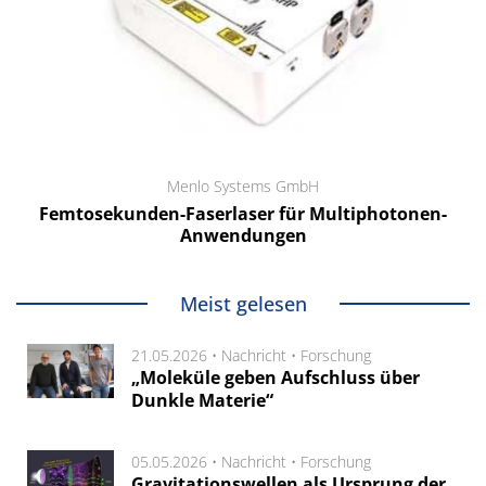
Menlo Systems GmbH
Femtosekunden-Faserlaser für Multiphotonen-
Anwendungen
Meist gelesen
21.05.2026 •
Nachricht
•
Forschung
„Moleküle geben Aufschluss über
Dunkle Materie“
05.05.2026 •
Nachricht
•
Forschung
Gravitationswellen als Ursprung der