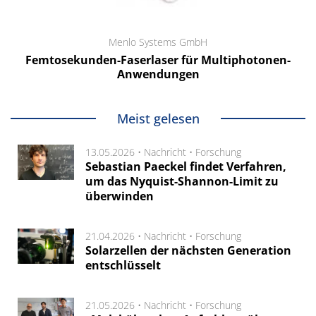
Menlo Systems GmbH
Femtosekunden-Faserlaser für Multiphotonen-
Anwendungen
Meist gelesen
13.05.2026 •
Nachricht
•
Forschung
Sebastian Paeckel findet Verfahren,
um das Nyquist-Shannon-Limit zu
überwinden
21.04.2026 •
Nachricht
•
Forschung
Solarzellen der nächsten Generation
entschlüsselt
21.05.2026 •
Nachricht
•
Forschung