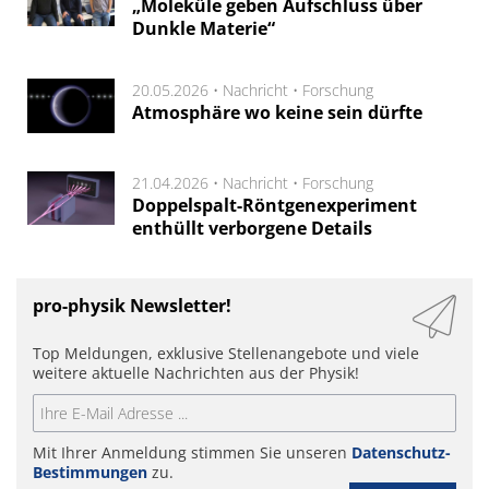
„Moleküle geben Aufschluss über
Dunkle Materie“
20.05.2026 •
Nachricht
•
Forschung
Atmosphäre wo keine sein dürfte
21.04.2026 •
Nachricht
•
Forschung
Doppelspalt-Röntgenexperiment
enthüllt verborgene Details
pro-physik Newsletter!
Top Meldungen, exklusive Stellenangebote und viele
weitere aktuelle Nachrichten aus der Physik!
Mit Ihrer Anmeldung stimmen Sie unseren
Datenschutz-
Bestimmungen
zu.