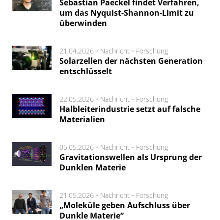
Sebastian Paeckel findet Verfahren,
um das Nyquist-Shannon-Limit zu
überwinden
21.04.2026 •
Nachricht
•
Forschung
Solarzellen der nächsten Generation
entschlüsselt
22.05.2026 •
Nachricht
•
Forschung
Halbleiterindustrie setzt auf falsche
Materialien
05.05.2026 •
Nachricht
•
Forschung
Gravitationswellen als Ursprung der
Dunklen Materie
21.05.2026 •
Nachricht
•
Forschung
„Moleküle geben Aufschluss über
Dunkle Materie“