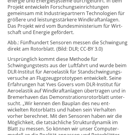
energie und Energie­systeme durch­ge­führt. In dem
Projekt ent­wickeln Forschungs­ein­rich­tungen
gemein­sam mit Industrie­partnern Techno­logien für
größere und leistungs­stärkere Wind­kraft­anlagen.
Das Projekt wird vom Bundes­minis­terium für Wirt­
schaft und Energie gefördert.
Abb.: Fünfhundert Sensoren messen die Schwin­gung
direkt am Rotor­blatt. (Bild: DLR; CC-BY 3.0)
Ursprünglich kommt diese Methode für
Schwingungstests aus der Luft­fahrt und wurde beim
DLR-
Institut für Aero­elastik für Stand­schwin­gungs­
ver­suche an Flug­zeug­proto­typen ent­wickelt. Seine
Erfah­rungen hat Yves Govers vom DLR-
Institut für
Aero­elastik auf Wind­kraft­anlagen über­tragen und in
Bremer­haven das Demon­strations­rotor­blatt unter­
sucht. „Wir kennen den Bau­plan des neu ent­
wickelten Rotor­blatts und haben sein Ver­halten
vorher berechnet. Mit den Sensoren haben wir die
Möglich­keit, die tat­säch­liche Struktur­dynamik im
Blatt zu messen. So können wir unser Computer­
modell an die Realität anpassen und Rotor­blätter