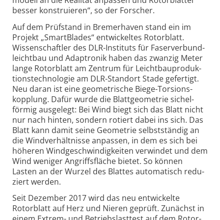
besser konstru­ieren“, so der Forscher.
Auf dem Prüfstand in Bremerhaven stand ein im
Projekt „SmartBlades“ ent­wickeltes Rotor­blatt.
Wissen­schaftler des DLR-
Instituts für Faser­verbund­
leicht­bau und Adap­tronik haben das zwanzig Meter
lange Rotor­blatt am Zentrum für Leicht­bau­produk­
tions­techno­logie am DLR-
Standort Stade gefertigt.
Neu daran ist eine geo­me­trische Biege-
Torsions­
kopp­lung. Dafür wurde die Blatt­geo­metrie sichel­
förmig aus­ge­legt: Bei Wind biegt sich das Blatt nicht
nur nach hinten, sondern rotiert dabei ins sich. Das
Blatt kann damit seine Geo­metrie selbst­ständig an
die Wind­ver­hält­nisse anpassen, in dem es sich bei
höheren Wind­geschwin­dig­keiten ver­windet und dem
Wind weniger Angriffs­fläche bietet. So können
Lasten an der Wurzel des Blattes auto­ma­tisch redu­
ziert werden.
Seit Dezember 2017 wird das neu entwickelte
Rotorblatt auf Herz und Nieren geprüft. Zunächst in
einem Extrem- und Betriebs­last­test auf dem Rotor­