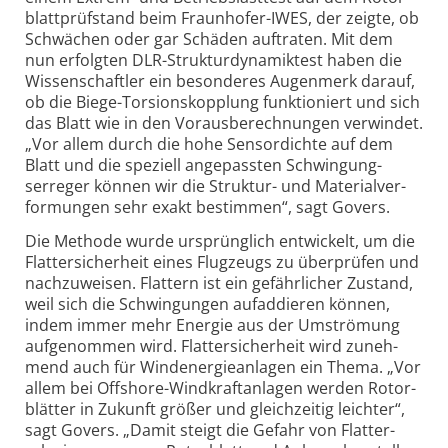
blatt­prüf­stand beim Fraun­hofer-
IWES, der zeigte, ob
Schwächen oder gar Schäden auftraten. Mit dem
nun erfolgten DLR-
Struktur­dynamik­test haben die
Wissen­schaftler ein beson­deres Augen­merk darauf,
ob die Biege-
Torsions­kopp­lung funktio­niert und sich
das Blatt wie in den Voraus­berech­nungen ver­windet.
„Vor allem durch die hohe Sensor­dichte auf dem
Blatt und die speziell ange­passten Schwingung­
serreger können wir die Struktur- und Material­ver­
for­mungen sehr exakt bestimmen“, sagt Govers.
Die Methode wurde ursprünglich entwickelt, um die
Flatter­sicher­heit eines Flug­zeugs zu über­prüfen und
nach­zu­weisen. Flattern ist ein gefähr­licher Zustand,
weil sich die Schwin­gungen auf­addieren können,
indem immer mehr Energie aus der Um­strö­mung
auf­ge­nommen wird. Flatter­sicher­heit wird zuneh­
mend auch für Wind­energie­anlagen ein Thema. „Vor
allem bei Off­shore-
Wind­kraft­anlagen werden Rotor­
blätter in Zukunft größer und gleich­zeitig leichter“,
sagt Govers. „Damit steigt die Gefahr von Flatter­