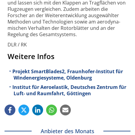
und lassen sich mit den Klappen an Trag­flächen von
Flug­zeugen ver­gleichen. Zudem arbeiten die
Forscher an der Weiter­ent­wick­lung aus­ge­wählter
Methoden und Techno­logien sowie am aero­dyna­
mischen Ver­halten der Rotor­blätter und an der
Rege­lung des Gesamt­systems.
DLR / RK
Weitere Infos
Projekt SmartBlades2, Fraunhofer-Institut für
Windenergiesysteme, Oldenburg
Institut für Aeroelastik, Deutsches Zentrum für
Luft- und Raumfahrt, Göttingen
Anbieter des Monats