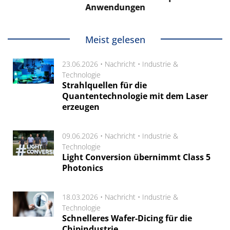
Anwendungen
Meist gelesen
23.06.2026 •
Nachricht
•
Industrie &
Technologie
Strahlquellen für die
Quantentechnologie mit dem Laser
erzeugen
09.06.2026 •
Nachricht
•
Industrie &
Technologie
Light Conversion übernimmt Class 5
Photonics
18.03.2026 •
Nachricht
•
Industrie &
Technologie
Schnelleres Wafer-Dicing für die
Chipindustrie