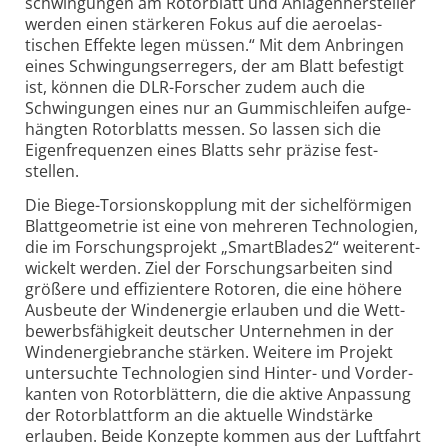
schwin­gungen am Rotor­blatt und Anlagen­her­steller
werden einen stär­keren Fokus auf die aero­elas­
tischen Effekte legen müssen.“ Mit dem Anbringen
eines Schwingungs­erregers, der am Blatt befestigt
ist, können die DLR-
Forscher zudem auch die
Schwin­gungen eines nur an Gummi­schleifen auf­ge­
hängten Rotor­blatts messen. So lassen sich die
Eigen­frequenzen eines Blatts sehr präzise fest­
stellen.
Die Biege-Torsionskopplung mit der sichelförmigen
Blatt­geo­metrie ist eine von mehreren Techno­logien,
die im Forschungs­projekt „SmartBlades2“ weiter­ent­
wickelt werden. Ziel der Forschungs­arbeiten sind
größere und effi­zien­tere Rotoren, die eine höhere
Aus­beute der Wind­energie erlauben und die Wett­
bewerbs­fähig­keit deutscher Unter­nehmen in der
Wind­energie­branche stärken. Weitere im Projekt
unter­suchte Techno­logien sind Hinter- und Vorder­
kanten von Rotor­blättern, die die aktive Anpas­sung
der Rotor­blatt­form an die aktu­elle Wind­stärke
erlauben. Beide Konzepte kommen aus der Luft­fahrt