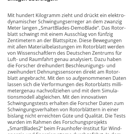
Mit hundert Kilogramm zieht und drückt ein elektro­
dyna­mischer Schwin­gungs­erreger an dem zwanzig
Meter langen „SmartBlades-
DemoBlade“. Das Rotor­
blatt schwingt mit einem Aus­schlag von fünfzig
Zenti­metern an der Blatt­spitze. Diese Bewegungen
mit allen Material­belas­tungen im Rotor­blatt werden
von Wissen­schaftlern des Deutschen Zentrums für
Luft- und Raum­fahrt genau analy­siert. Dazu haben
die Forscher drei­hundert Beschleu­ni­gungs- und
zwei­hundert Dehnungs­sensoren direkt am Rotor­
blatt ange­bracht. Mit den so auf­ge­nom­menen Daten
lassen sich die Ver­for­mungen des Rotor­blatts milli­
meter­genau nach­voll­ziehen und mit dem Simula­
tions­modell abgleichen. Mit den inno­va­tiven
Schwingungs­tests erhalten die Forscher Daten zum
Schwin­gungs­ver­halten von Rotor­blättern in einer
bis­lang nicht erreichten Güte und Qualität. Die Tests
wurden im Rahmen des Forschungs­projekts
„SmartBlades2“ beim Fraun­hofer-
Institut für Wind­