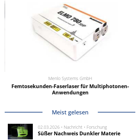
Menlo Systems GmbH
Femtosekunden-Faserlaser für Multiphotonen-
Anwendungen
Meist gelesen
02.03.2026 •
Nachricht
•
Forschung
Süßer Nachweis Dunkler Materie