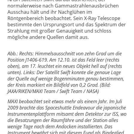
normalerweise nach Gammastrahlenausbrüchen
Ausschau hält und ihr Nachglühen im
Röntgenbereich beobachtet. Sein X-Ray Telescope
bestimmte den Ursprungsort und das Spektrum der
Strahlung mit großer Genauigkeit und schloss
mögliche andere Quellen damit aus.
Abb.: Rechts: Himmelsausschnitt von zehn Grad um die
Position J1406-619. Am 12.10. ist das Feld leer (rechts
oben), am 17. leuchtet ein neues Objekt hell auf (rechts
unten). Links: Der Satellit Swift konnte die genaue Lage
der Quelle auf wenige Bogenminuten genau bestimmen,
der Kreis markiert ein Bildfeld von 0,2 Grad. (Bild:
JAXA/RIKEN/MAXI Team / Swift Team / NASA)
MAXI beobachtet seit etwas mehr als einem Jahr. Im Juli
2009 brachte das Spaceshuttle Endeavour die japanische
Instrumentenplattform mitsamt dem Detektor zur ISS, wo
die Besatzungen der Raumfähre und der Station alles
wenige Tage nach dem Andocken installierten. Das
Instrument bewährt sich mit diesem Fund als Bindeglied