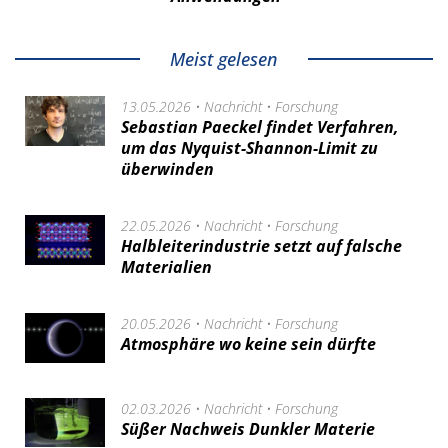
Meist gelesen
13.05.2026 •
Nachricht
•
Forschung
Sebastian Paeckel findet Verfahren,
um das Nyquist-Shannon-Limit zu
überwinden
22.05.2026 •
Nachricht
•
Forschung
Halbleiterindustrie setzt auf falsche
Materialien
20.05.2026 •
Nachricht
•
Forschung
Atmosphäre wo keine sein dürfte
02.03.2026 •
Nachricht
•
Forschung
Süßer Nachweis Dunkler Materie