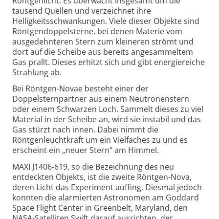
Röntgenlicht. Es überwacht insgesamt um die
tausend Quellen und verzeichnet ihre
Helligkeitsschwankungen. Viele dieser Objekte sind
Röntgendoppelsterne, bei denen Materie vom
ausgedehnteren Stern zum kleineren strömt und
dort auf die Scheibe aus bereits angesammeltem
Gas prallt. Dieses erhitzt sich und gibt energiereiche
Strahlung ab.
Bei Röntgen-Novae besteht einer der
Doppelsternpartner aus einem Neutronenstern
oder einem Schwarzen Loch. Sammelt dieses zu viel
Material in der Scheibe an, wird sie instabil und das
Gas stürzt nach innen. Dabei nimmt die
Röntgenleuchtkraft um ein Vielfaches zu und es
erscheint ein „neuer Stern“ am Himmel.
MAXI J1406-619, so die Bezeichnung des neu
entdeckten Objekts, ist die zweite Röntgen-Nova,
deren Licht das Experiment auffing. Diesmal jedoch
konnten die alarmierten Astronomen am Goddard
Space Flight Center in Greenbelt, Maryland, den
NASA-Satelliten Swift darauf ausrichten, der