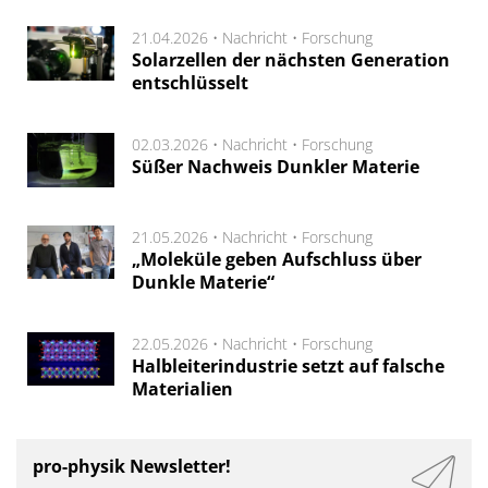
21.04.2026 •
Nachricht
•
Forschung
Solarzellen der nächsten Generation
entschlüsselt
02.03.2026 •
Nachricht
•
Forschung
Süßer Nachweis Dunkler Materie
21.05.2026 •
Nachricht
•
Forschung
„Moleküle geben Aufschluss über
Dunkle Materie“
22.05.2026 •
Nachricht
•
Forschung
Halbleiterindustrie setzt auf falsche
Materialien
pro-physik Newsletter!