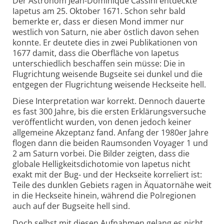
Der Astronom Jean-Dominique Cassini entdeckte
Iapetus am 25. Oktober 1671. Schon sehr bald
bemerkte er, dass er diesen Mond immer nur
westlich von Saturn, nie aber östlich davon sehen
konnte. Er deutete dies in zwei Publikationen von
1677 damit, dass die Oberfläche von Iapetus
unterschiedlich beschaffen sein müsse: Die in
Flugrichtung weisende Bugseite sei dunkel und die
entgegen der Flugrichtung weisende Heckseite hell.
Diese Interpretation war korrekt. Dennoch dauerte
es fast 300 Jahre, bis die ersten Erklärungsversuche
veröffentlicht wurden, von denen jedoch keiner
allgemeine Akzeptanz fand. Anfang der 1980er Jahre
flogen dann die beiden Raumsonden Voyager 1 und
2 am Saturn vorbei. Die Bilder zeigten, dass die
globale Helligkeitsdichotomie von Iapetus nicht
exakt mit der Bug- und der Heckseite korreliert ist:
Teile des dunklen Gebiets ragen in Äquatornähe weit
in die Heckseite hinein, während die Polregionen
auch auf der Bugseite hell sind.
Doch selbst mit diesen Aufnahmen gelang es nicht,