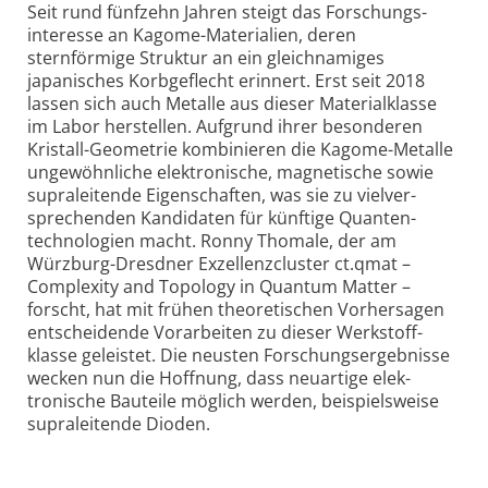
Seit rund fünfzehn Jahren steigt das Forschungs­
interesse an Kagome-Materialien, deren
sternförmige Struktur an ein gleich­namiges
japanisches Korb­geflecht erinnert. Erst seit 2018
lassen sich auch Metalle aus dieser Material­klasse
im Labor herstellen. Aufgrund ihrer besonderen
Kristall-Geometrie kombi­nieren die Kagome-Metalle
ungewöhnliche elek­tronische, magnetische sowie
supra­leitende Eigenschaften, was sie zu vielver­
sprechenden Kandidaten für künftige Quanten­
technologien macht. Ronny Thomale, der am
Würzburg-Dresdner Exzellenz­cluster ct.qmat –
Complexity and Topology in Quantum Matter –
forscht, hat mit frühen theo­retischen Vorher­sagen
entscheidende Vorarbeiten zu dieser Werkstoff­
klasse geleistet. Die neusten Forschungs­ergebnisse
wecken nun die Hoffnung, dass neuartige elek­
tronische Bauteile möglich werden, beispiels­weise
supra­leitende Dioden.