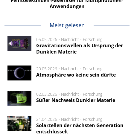
Femtosekunden-Faserlaser für Multiphotonen-
Anwendungen
Meist gelesen
05.05.2026 •
Nachricht
•
Forschung
Gravitationswellen als Ursprung der
Dunklen Materie
20.05.2026 •
Nachricht
•
Forschung
Atmosphäre wo keine sein dürfte
02.03.2026 •
Nachricht
•
Forschung
Süßer Nachweis Dunkler Materie
21.04.2026 •
Nachricht
•
Forschung
Solarzellen der nächsten Generation
entschlüsselt