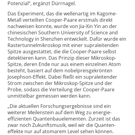
Potenzial“, ergänzt Dürrnagel.
Das Experiment, das die wellenartig im Kagome-
Metall verteilten Cooper-Paare erstmals direkt
nachweisen konnte, wurde von Jia-Xin Yin an der
chinesischen Southern University of Science and
Technology in Shenzhen entwickelt. Dafür wurde ein
Rastertunnel­mikroskop mit einer supraleitenden
Spitze ausgestattet, die die Cooper-Paare selbst
detektieren kann. Das Prinzip dieser Mikroskop-
Spitze, deren Ende nur aus einem einzelnen Atom
besteht, basiert auf dem nobelpreisgekrönten
Josephson-Effekt. Dabei fließt ein supra­leitender
Strom zwischen der Mikroskop-Spitze und der
Probe, sodass die Verteilung der Cooper-Paare
unmittel­bar gemessen werden kann.
„Die aktuellen Forschungs­ergebnisse sind ein
weiterer Meilenstein auf dem Weg zu energie­
effizienten Quanten­bauelementen. Zurzeit ist das
zwar noch Zukunftsmusik, weil wir die Quanten­
effekte nur auf atomarem Level sehen können.