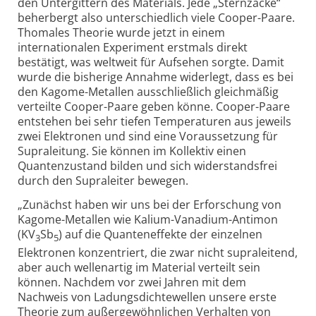
den Untergittern des Materials. Jede „Sternzacke“
beherbergt also unter­schiedlich viele Cooper-Paare.
Thomales Theorie wurde jetzt in einem
internationalen Experiment erstmals direkt
bestätigt, was weltweit für Aufsehen sorgte. Damit
wurde die bisherige Annahme widerlegt, dass es bei
den Kagome-Metallen aus­schließlich gleichmäßig
verteilte Cooper-Paare geben könne. Cooper-Paare
entstehen bei sehr tiefen Tempera­turen aus jeweils
zwei Elektronen und sind eine Voraus­setzung für
Supraleitung. Sie können im Kollektiv einen
Quanten­zustand bilden und sich widerstands­frei
durch den Supraleiter bewegen.
„Zunächst haben wir uns bei der Erforschung von
Kagome-Metallen wie Kalium-Vanadium-Antimon
(KV
Sb
) auf die Quanten­effekte der einzelnen
3
5
Elektronen konzen­triert, die zwar nicht supraleitend,
aber auch wellenartig im Material verteilt sein
können. Nachdem vor zwei Jahren mit dem
Nachweis von Ladungs­dichtewellen unsere erste
Theorie zum außergewöhnlichen Verhalten von