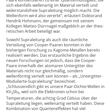
Paare kondensieren zu einer Quanten­flüssigkeit, die
sich ebenfalls wellenartig im Material verteilt und
widerstands­freie Supraleitung möglich macht. Die
Wellenform wird also vererbt“, erläutert Doktorand
Hendrik Hohmann, der gemeinsam mit seinem
Kollegen Matteo Dürrnagel maßgeblich an der theo­
retischen Arbeit beteiligt war.
Sowohl Supraleitung als auch die räumliche
Verteilung von Cooper-Paaren konnten in der
bisherigen Forschung zu Kagome-Metallen bereits
realisiert werden. Das erstaun­liche Ergebnis der
neuen Forschungen ist jedoch, dass die Cooper-
Paare innerhalb der atomaren Untergitter des
Materials nicht nur gleichmäßig, sondern
wellenförmig verteilt sein können – als „Unter­gitter-
Modulierte-Supraleitung“ bezeichnet.
„Schlussendlich gibt es unsere Paar-Dichte-Wellen in
KV
Sb
, weil sich die Elektronen schon bei
3
5
Temperaturen, die achtzig Grad Celsius über der
Supraleitung liegen, wellenartig verteilt haben. Diese
Kombination von Quanten­effekten hat viel