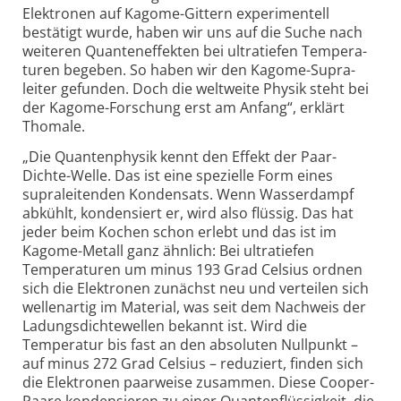
Elektronen auf Kagome-Gittern experi­mentell
bestätigt wurde, haben wir uns auf die Suche nach
weiteren Quanten­effekten bei ultratiefen Tempera­
turen begeben. So haben wir den Kagome-Supra­
leiter gefunden. Doch die weltweite Physik steht bei
der Kagome-Forschung erst am Anfang“, erklärt
Thomale.
„Die Quantenphysik kennt den Effekt der Paar-
Dichte-Welle. Das ist eine spezielle Form eines
supra­leitenden Kondensats. Wenn Wasserdampf
abkühlt, kondensiert er, wird also flüssig. Das hat
jeder beim Kochen schon erlebt und das ist im
Kagome-Metall ganz ähnlich: Bei ultra­tiefen
Tempera­turen um minus 193 Grad Celsius ordnen
sich die Elektronen zunächst neu und verteilen sich
wellenartig im Material, was seit dem Nachweis der
Ladungsdichte­wellen bekannt ist. Wird die
Temperatur bis fast an den absoluten Nullpunkt –
auf minus 272 Grad Celsius – reduziert, finden sich
die Elektronen paarweise zusammen. Diese Cooper-