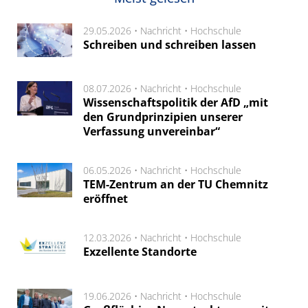
29.05.2026 •
Nachricht
•
Hochschule
Schreiben und schreiben lassen
08.07.2026 •
Nachricht
•
Hochschule
Wissenschaftspolitik der AfD „mit
den Grundprinzipien unserer
Verfassung unvereinbar“
06.05.2026 •
Nachricht
•
Hochschule
TEM-Zentrum an der TU Chemnitz
eröffnet
12.03.2026 •
Nachricht
•
Hochschule
Exzellente Standorte
19.06.2026 •
Nachricht
•
Hochschule