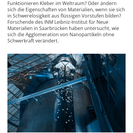
Funktionieren Kleber im Weltraum? Oder ändern
sich die Eigenschaften von Materialien, wenn sie sich
in Schwere­losigkeit aus flüssigen Vorstufen bilden?
Forschende des INM Leibniz-Institut für Neue
Materialien in Saarbrücken haben untersucht, wie
sich die Agglo­meration von Nano­partikeln ohne
Schwerkraft verändert.