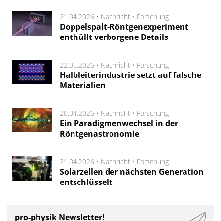
21.04.2026 •
Nachricht
•
Forschung
Doppelspalt-Röntgenexperiment
enthüllt verborgene Details
22.05.2026 •
Nachricht
•
Forschung
Halbleiterindustrie setzt auf falsche
Materialien
20.04.2026 •
Nachricht
•
Forschung
Ein Paradigmenwechsel in der
Röntgenastronomie
21.04.2026 •
Nachricht
•
Forschung
Solarzellen der nächsten Generation
entschlüsselt
pro-physik Newsletter!