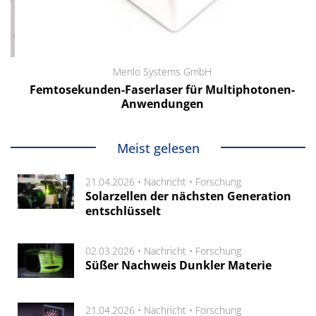
Menlo Systems GmbH
Femtosekunden-Faserlaser für Multiphotonen-
Anwendungen
Meist gelesen
21.04.2026 •
Nachricht
•
Forschung
Solarzellen der nächsten Generation
entschlüsselt
02.03.2026 •
Nachricht
•
Forschung
Süßer Nachweis Dunkler Materie
21.04.2026 •
Nachricht
•
Forschung