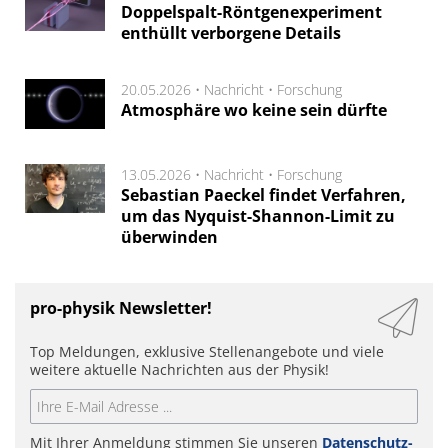
Doppelspalt-Röntgenexperiment
enthüllt verborgene Details
20.05.2026 •
Nachricht
•
Forschung
Atmosphäre wo keine sein dürfte
13.05.2026 •
Nachricht
•
Forschung
Sebastian Paeckel findet Verfahren,
um das Nyquist-Shannon-Limit zu
überwinden
pro-physik Newsletter!
Top Meldungen, exklusive Stellenangebote und viele
weitere aktuelle Nachrichten aus der Physik!
Mit Ihrer Anmeldung stimmen Sie unseren
Datenschutz-