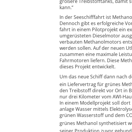
größere Treibstoff­­tanks, dami
kann.“
In der Seeschiff­­fahrt ist Metha
Dennoch gibt es erfolg­reiche Vo
fahrt in einem Pilotprojekt ein 
umgerüsteten Dieselmotor ausge
verbauten Methanol­­motors entsp
werden sollen. Auf der neuen U
zusammen eine maximale Leistun
Fahrmotoren liefern. Diese Meth
dieses Projekt entwickelt.
Um das neue Schiff dann nach d
ein Liefer­vertrag für grünes Me
den Treibstoff direkt vor Ort in
nur drei Kilometer vom AWI-Hau
In einem Modellprojekt soll dor
anlage Wasser mittels Elektroly
grünen Wasserstoff und dem C
grünes Methanol synthetisiert w
seiner Produktion zuvor gebun