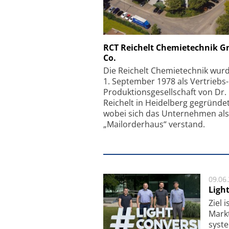
Schäfter + Kirchhoff
RCT Reichelt Chemietechnik 
Co.
Faserkoppler mit S
Feinfokussierungsmec
Die Reichelt Chemietechnik wur
1. September 1978 als Vertriebs
Produktionsgesellschaft von Dr.
Reichelt in Heidelberg gegründet
wobei sich das Unternehmen als
„Mailorderhaus“ verstand.
09.06
Ligh
Ziel 
Markt­
sys­t