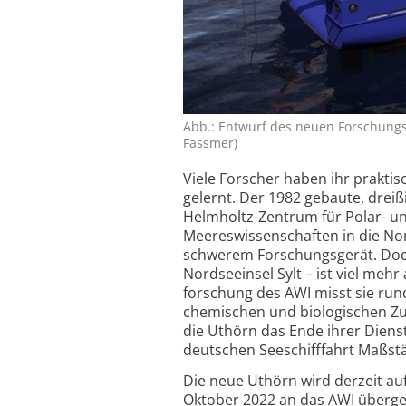
Abb.: Entwurf des neuen Forschungs­
Fassmer)
Viele Forscher haben ihr prakti
gelernt. Der 1982 gebaute, dreiß
Helmholtz-Zentrum für Polar- un
Meeres­wissenschaften in die No
schwerem Forschungsgerät. Doch
Nordseeinsel Sylt – ist viel mehr
forschung des AWI misst sie ru
chemischen und biologischen Zus
die Uthörn das Ende ihrer Dienst
deutschen Seeschiff­fahrt Maßstä
Die neue Uthörn wird derzeit au
Oktober 2022 an das AWI überg