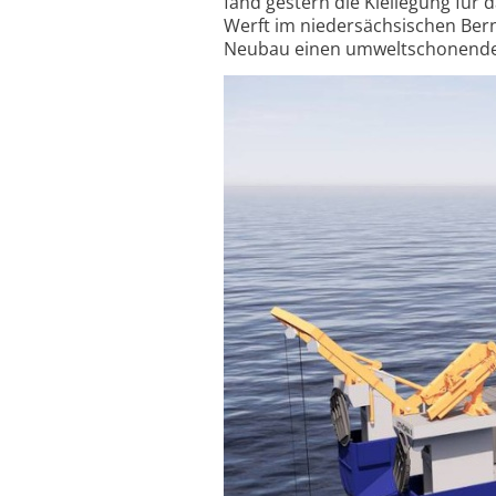
fand gestern die Kiellegung für 
Werft im nieder­sächsischen Bern
Neubau einen umwelt­schonende