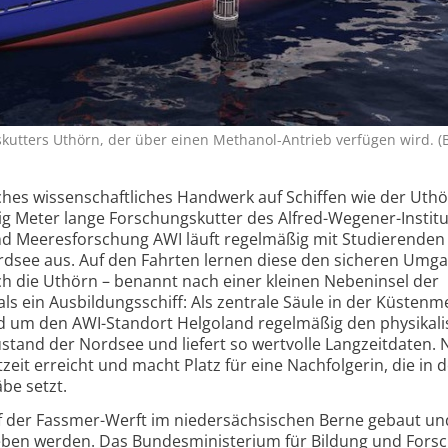
kutters Uthörn, der über einen Methanol-Antrieb verfügen wird. (B
sches wissenschaftliches Handwerk auf Schiffen wie der Uth
ig Meter lange Forschungs­kutter des Alfred-Wegener-Institu
d Meeres­forschung AWI läuft regelmäßig mit Studierenden
rdsee aus. Auf den Fahrten lernen diese den sicheren Umg
 die Uthörn – benannt nach einer kleinen Nebeninsel der
 als ein Ausbildungs­schiff: Als zentrale Säule in der Küstenm
nd um den AWI-Standort Helgoland regelmäßig den physikali
tand der Nordsee und liefert so wertvolle Langzeitdaten. 
zeit erreicht und macht Platz für eine Nachfolgerin, die in 
be setzt.
f der Fassmer-Werft im nieder­sächsischen Berne gebaut und
eben werden. Das Bundesministerium für Bildung und Fors