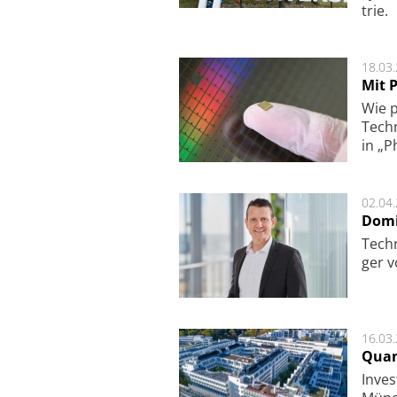
trie.
18.03
Mit P
Wie p
Techn
in „P
02.04
Domi
Techn
ger v
16.03
Quan
Inves