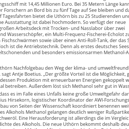
s­schiff mit 14,45 Millionen Euro. Bei 35 Metern Länge kan
r Forschern an Bord bis zu fünf Tage auf See bleiben und d
f Tagesfahrten bietet die Uthörn bis zu 25 Studierenden un
he Ausstattung ist dabei hochmodern. So verfügt der neue
großen Arbeitsdeck mit Trocken- und Nasslabor über zwei
und Wasserschöpfer, ein Multi-Frequenz-Fischerei-Echolot 
 Fischschwärmen sowie über einen Anti-Roll-Tank, der das S
doch ist die Antriebs­technik. Denn als erstes deutsches Sees
lt­schonenden und besonders emissions­­armen Methanol-A
 Uthörn Nachfolgebau den Weg der klima- und umwelt­freund
sagt Antje Boetius. „Der größte Vorteil ist die Möglichkeit,
essen Produktion mit erneuer­baren Energien gekoppelt wi
ral betreiben. Außerdem löst sich Methanol sehr gut in Wass
 dass es im Falle eines Unfalls keine große Umweltgefahr dars
rius Hirsekorn, logistischer Koordinator der AWI-Forschungs­­
ubau von Seiten der Wissenschaft koordiniert benennen wei
es Alkohols Methanol gelangen deutlich weniger Rußpartikel
Schweröl. Eine Heraus­forderung ist allerdings die im Vergle
­­dichte des Alkohols. Die neue Uthörn bekommt deshalb deu