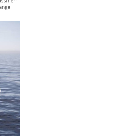
Fassmer-
lange