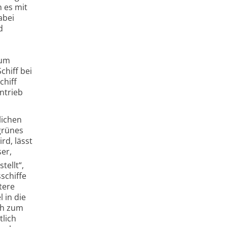
n es mit
abei
d
zum
chiff bei
chiff
ntrieb
lichen
 grünes
rd, lässt
er,
tellt“,
schiffe
tere
 in die
ich zum
tlich