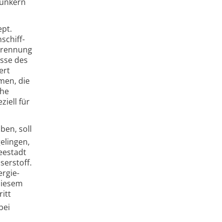
bunkern
ept.
schiff­
rbrennung
sse des
ert
men, die
che
iell für
ben, soll
elingen,
Seestadt
erstoff.
ergie­
diesem
itt
bei