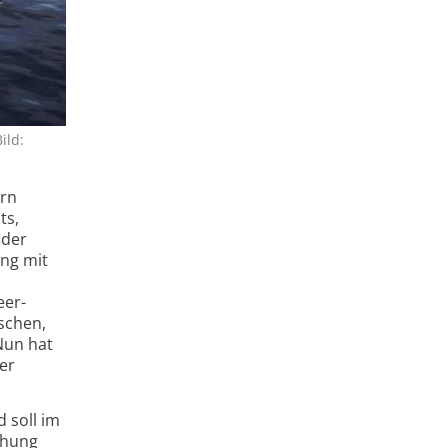
ild:
örn
ts,
 der
ang mit
eer­
schen,
Nun hat
der
 soll im
chung