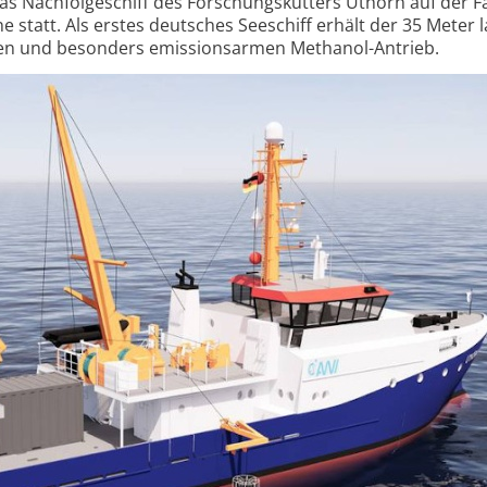
das Nachfolge­schiff des Forschungskutters Uthörn auf der 
e statt. Als erstes deutsches Seeschiff erhält der 35 Meter 
n und besonders emission­s­armen Methanol-Antrieb.