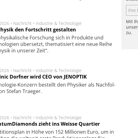
Mit I
.2026 •
Nachricht
•
Industrie & Technologie
unse
hysik den Fortschritt gestalten
zu.
hysikalische Forschung sich in Produkte und
ologien übersetzt, thematisiert eine neue Reihe
hysik in unserer Zeit“.
.2026 •
Nachricht
•
Industrie & Technologie
nic Dorfner wird CEO von JENOPTIK
o­logie-Konzern be­stellt den Phy­si­ker als Nach­fol­
on Ste­fan Trae­ger.
.2026 •
Nachricht
•
Industrie & Technologie
tumDiamonds zieht ins Weisse Quartier
­ti­tions­plan in Höhe von 152 Mil­lio­nen Euro, um in