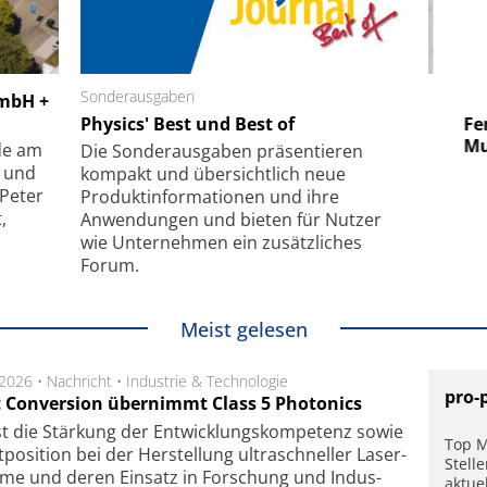
 GmbH
Sonderausgaben
SmarAct GmbH
GmbH +
uper-
Physics' Best und Best of
Elektronenmikroskopie auf
Fem
hanismus
kleinstem Raum
Mu
de am
Die Sonder­ausgaben präsentieren
- und
kompakt und übersichtlich neue
 Peter
Produkt­informationen und ihre
,
Anwendungen und bieten für Nutzer
wie Unternehmen ein zusätzliches
Forum.
Meist gelesen
.2026 •
Nachricht
•
Industrie & Technologie
pro-
t Conversion übernimmt Class 5 Photonics
ist die Stär­kung der Ent­wick­lungs­kom­pe­tenz sowie
Top M
po­si­tion bei der Her­stel­lung ul­tra­schnel­ler Laser­
Stell
e­me und de­ren Ein­satz in For­schung und In­dus­
aktue