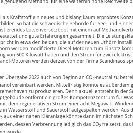
t sie genügend Methanol für eine weiterhin hohe Reichweite 
nol als Kraftstoff ein neues und bislang kaum erprobtes Konz
rbilder. So hat die schwedische Behörde für See- und Binnen­
existierendes Lotsen­­versetzboot mit einem auf Methanol­­ve
stattet und gute Erfahrungen gesammelt. Die Leistungskla
richt in etwa den beiden, die auf der neuen Uthörn installi
thörn werden modi­fizierte Diesel-Motoren zum Einsatz kom
g von 600 Kilowatt haben und den Strom für zwei elektris
anol-Motoren werden derzeit von der Firma Scandinaos spez
er Übergabe 2022 auch von Beginn an CO
-neutral zu betrei
2
thanol vereinbart werden. Mittelfristig könnte es außerdem g
 Bremer­haven zu produzieren. Denn aktuell entsteht in der 
ptgebäude entfernt ein großes Kompetenz­zentrum für Wass
t mit dem rege­nerativen Strom einer acht Megawatt-Winden
se in Wasserstoff und Sauerstoff aufgespalten werden. Aus 
O
aus einer nahen Kläranlage könnte dann im nächsten Schr
2
erden, dessen Verbrennung lediglich das CO
freisetzt, das 
2
den wurde.