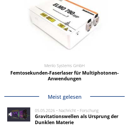
Menlo Systems GmbH
Femtosekunden-Faserlaser für Multiphotonen-
Anwendungen
Meist gelesen
05.05.2026 •
Nachricht
•
Forschung
Gravitationswellen als Ursprung der
Dunklen Materie