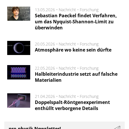
13.05.2026 •
Nachricht
•
Forschung
Sebastian Paeckel findet Verfahren,
um das Nyquist-Shannon-Limit zu
überwinden
20.05.2026 •
Nachricht
•
Forschung
Atmosphäre wo keine sein dürfte
22.05.2026 •
Nachricht
•
Forschung
Halbleiterindustrie setzt auf falsche
Materialien
21.04.2026 •
Nachricht
•
Forschung
Doppelspalt-Röntgenexperiment
enthüllt verborgene Details
pro-physik Newsletter!