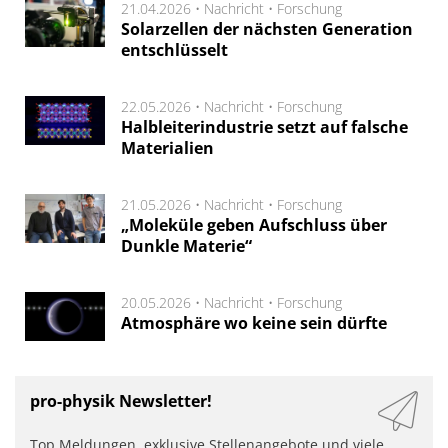
21.04.2026 •
Nachricht
•
Forschung
Solarzellen der nächsten Generation
entschlüsselt
22.05.2026 •
Nachricht
•
Forschung
Halbleiterindustrie setzt auf falsche
Materialien
21.05.2026 •
Nachricht
•
Forschung
„Moleküle geben Aufschluss über
Dunkle Materie“
20.05.2026 •
Nachricht
•
Forschung
Atmosphäre wo keine sein dürfte
pro-physik Newsletter!
Top Meldungen, exklusive Stellenangebote und viele