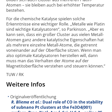
Atomen – sie bleiben auch bei erhöhter Tempe­ratur
bestehen.
Für die chemische Katalyse spielen solche
Erkenntnisse eine wichtiger Rolle. „Metalle wie Platin
sind wichtige Kata­ly­satoren“, so Parkinson. „Aber es
kann sein, dass ein großer Cluster aus vielen Metall-
Atomen ganz andere kata­ly­tische Eigen­schaften hat
als mehrere einzelne Metall-
Atome, die getrennt
voneinander auf der Ober­fläche sitzen. Wenn man
also optimale Kata­ly­satoren her­stellen will, dann
muss man das Ver­halten der Atome auf der
Magnetit­ober­fläche ver­stehen und steuern können.“
TUW / RK
Weitere Infos
Originalveröffentlichung
R. Bliema et al.
: Dual role of CO in the stability
of subnano Pt clusters at the Fe3O4(001)