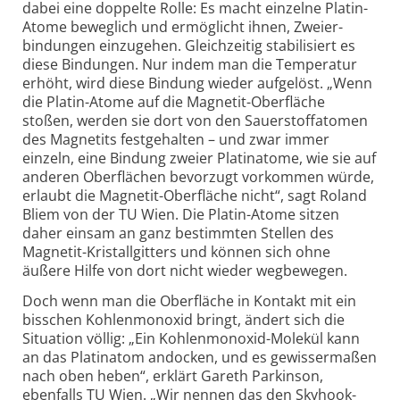
dabei eine doppelte Rolle: Es macht einzelne Platin-
Atome beweg­lich und ermög­licht ihnen, Zweier­
bindungen einzu­gehen. Gleich­zeitig stabi­lisiert es
diese Bindungen. Nur indem man die Tempe­ratur
erhöht, wird diese Bindung wieder auf­ge­löst. „Wenn
die Platin-
Atome auf die Magnetit-
Ober­fläche
stoßen, werden sie dort von den Sauer­stoff­atomen
des Magnetits fest­ge­halten – und zwar immer
einzeln, eine Bindung zweier Platin­atome, wie sie auf
anderen Ober­flächen bevor­zugt vor­kommen würde,
erlaubt die Magnetit-
Ober­fläche nicht“, sagt Roland
Bliem von der TU Wien. Die Platin-
Atome sitzen
daher einsam an ganz bestimmten Stellen des
Magnetit-
Kristall­gitters und können sich ohne
äußere Hilfe von dort nicht wieder weg­bewegen.
Doch wenn man die Oberfläche in Kontakt mit ein
bisschen Kohlen­monoxid bringt, ändert sich die
Situ­ation völlig: „Ein Kohle­nmonoxid-
Molekül kann
an das Platin­atom andocken, und es gewisser­maßen
nach oben heben“, erklärt Gareth Parkinson,
ebenfalls TU Wien. „Wir nennen das den Skyhook-