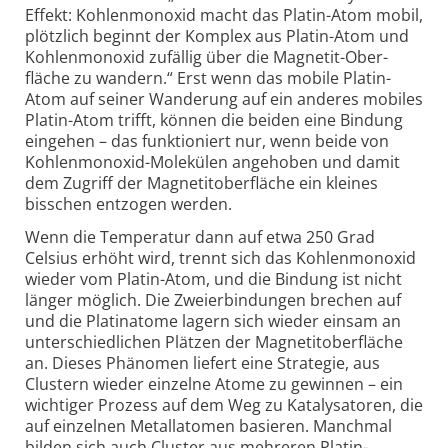
Effekt: Kohlen­monoxid macht das Platin-
Atom mobil,
plötzlich beginnt der Komplex aus Platin-
Atom und
Kohlen­monoxid zufällig über die Magnetit-
Ober­
fläche zu wandern.“ Erst wenn das mobile Platin-
Atom auf seiner Wanderung auf ein anderes mobiles
Platin-
Atom trifft, können die beiden eine Bindung
eingehen – das funk­tio­niert nur, wenn beide von
Kohlen­monoxid-
Mole­külen ange­hoben und damit
dem Zugriff der Magnetit­ober­fläche ein kleines
bisschen ent­zogen werden.
Wenn die Temperatur dann auf etwa 250 Grad
Celsius erhöht wird, trennt sich das Kohlen­monoxid
wieder vom Platin-
Atom, und die Bindung ist nicht
länger möglich. Die Zweier­bindungen brechen auf
und die Platin­atome lagern sich wieder einsam an
unter­schied­lichen Plätzen der Magnetit­ober­fläche
an. Dieses Phänomen liefert eine Strategie, aus
Clustern wieder einzelne Atome zu gewinnen – ein
wichtiger Prozess auf dem Weg zu Kata­ly­satoren, die
auf einzelnen Metall­atomen basieren. Manch­mal
bilden sich auch Cluster aus mehreren Platin-