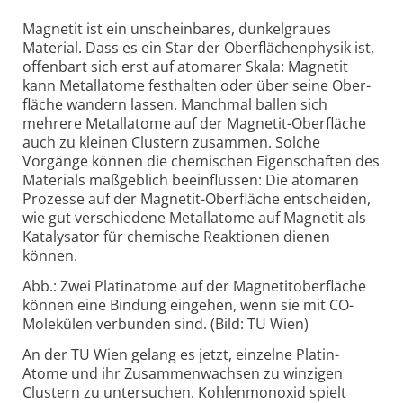
Magnetit ist ein unscheinbares, dunkelgraues
Material. Dass es ein Star der Ober­flächen­physik ist,
offen­bart sich erst auf atomarer Skala: Magnetit
kann Metall­atome fest­halten oder über seine Ober­
fläche wandern lassen. Manchmal ballen sich
mehrere Metall­atome auf der Magnetit-
Ober­fläche
auch zu kleinen Clustern zusammen. Solche
Vorgänge können die chemischen Eigen­schaften des
Materials maß­geblich beein­flussen: Die atomaren
Prozesse auf der Magnetit-
Ober­fläche ent­scheiden,
wie gut verschiedene Metall­atome auf Magnetit als
Kata­ly­sator für chemische Reak­tionen dienen
können.
Abb.: Zwei Platinatome auf der Magnetit­ober­fläche
können eine Bindung ein­gehen, wenn sie mit CO-
Mole­külen ver­bunden sind. (Bild: TU Wien)
An der TU Wien gelang es jetzt, einzelne Platin-
Atome und ihr Zusamme­nwachsen zu winzigen
Clustern zu unter­suchen. Kohlen­monoxid spielt