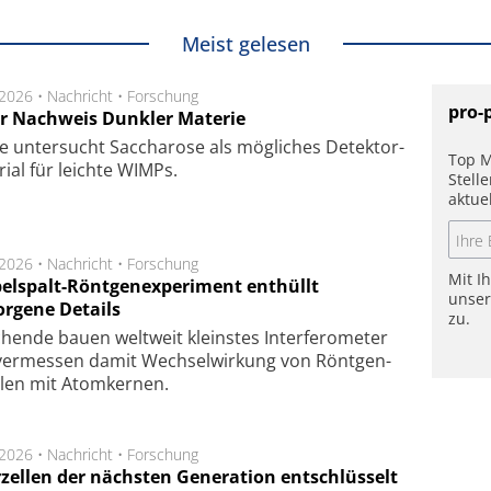
Meist gelesen
.2026 •
Nachricht
•
Forschung
pro-
r Nachweis Dunkler Materie
e unter­sucht Saccha­ro­se als mög­li­ches De­tek­tor­
Top M
­rial für leich­te WIMPs.
Stell
aktue
.2026 •
Nachricht
•
Forschung
Mit I
elspalt-Röntgenexperiment enthüllt
unse
orgene Details
zu.
hen­de bau­en welt­weit kleins­tes In­ter­fe­ro­me­ter
er­mes­sen da­mit Wech­sel­wir­kung von Rönt­gen­
­len mit Atom­ker­nen.
.2026 •
Nachricht
•
Forschung
rzellen der nächsten Generation entschlüsselt