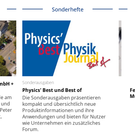
Sonderhefte
 GmbH
Sonderausgaben
SmarAct GmbH
GmbH +
uper-
Physics' Best und Best of
Elektronenmikroskopie auf
Fem
hanismus
kleinstem Raum
Mu
de am
Die Sonder­ausgaben präsentieren
- und
kompakt und übersichtlich neue
 Peter
Produkt­informationen und ihre
,
Anwendungen und bieten für Nutzer
wie Unternehmen ein zusätzliches
Forum.