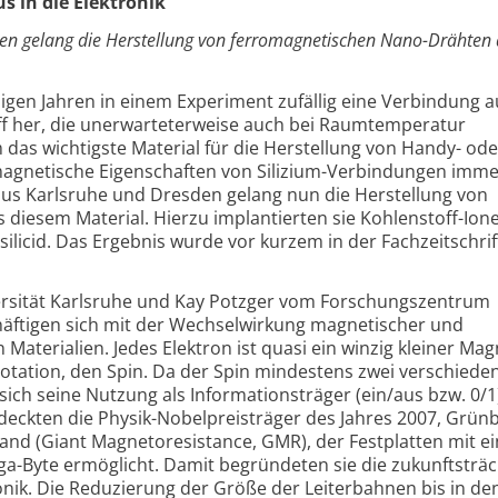
s in die Elektronik
en gelang die Herstellung von ferromagnetischen Nano-Drähten
inigen Jahren in einem Experiment zufällig eine Verbindung a
ff her, die unerwarteterweise auch bei Raumtemperatur
 das wichtigste Material für die Herstellung von Handy- ode
magnetische Eigenschaften von Silizium-Verbindungen imme
aus Karlsruhe und Dresden gelang nun die Herstellung von
iesem Material. Hierzu implantierten sie Kohlenstoff-Ione
licid. Das Ergebnis wurde vor kurzem in der Fachzeitschri
ersität Karlsruhe und Kay Potzger vom Forschungszentrum
äftigen sich mit der Wechselwirkung magnetischer und
Materialien. Jedes Elektron ist quasi ein winzig kleiner Mag
rotation, den Spin. Da der Spin mindestens zwei verschiede
 sich seine Nutzung als Informationsträger (ein/aus bzw. 0/1
tdeckten die Physik-Nobelpreisträger des Jahres 2007, Grün
and (Giant Magnetoresistance, GMR), der Festplatten mit e
a-Byte ermöglicht. Damit begründeten sie die zukunftsträc
onik. Die Reduzierung der Größe der Leiterbahnen bis in de