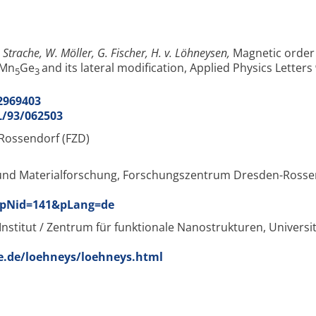
T. Strache, W. Möller, G. Fischer, H. v. Löhneysen,
Magnetic order
 Mn
Ge
and its lateral modification, Applied Physics Letters
5
3
.2969403
PL/93/062503
ossendorf (FZD)
ik und Materialforschung, Forschungszentrum Dresden-Ross
?pNid=141&pLang=de
nstitut / Zentrum für funktionale Nanostrukturen, Universi
e.de/loehneys/loehneys.html