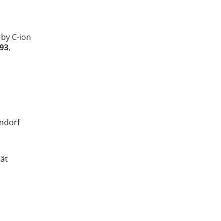
 by C-ion
93
,
endorf
tät