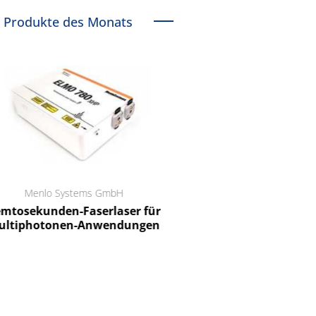
Produkte des Monats
Menlo Systems GmbH
RCT Reichelt Chemietechnik
tosekunden-Faserlaser für
Ein Unternehmen für I
ltiphotonen-Anwendungen