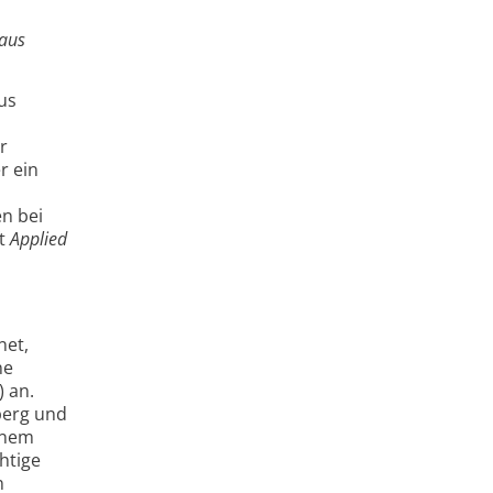
 aus
us
r
r ein
n bei
ft
Applied
net,
ne
) an.
berg und
inem
htige
n