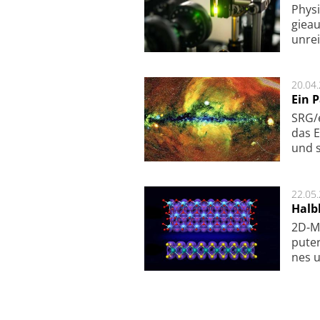
Physi
gie­a
unrei
20.04
Ein 
SRG/e
das E
und s
22.05
Halbl
2D-Ma
pu­te
nes u