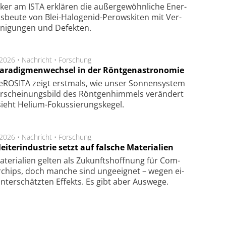
ker am ISTA er­klä­ren die außer­ge­wöhn­li­che Ener­
us­beu­te von Blei-Halo­ge­nid-Perows­ki­ten mit Ver­
­ni­gung­en und De­fek­ten.
.2026 •
Nachricht
•
Forschung
Paradigmenwechsel in der Röntgenastronomie
ROSITA zeigt erst­mals, wie unser Son­nen­sys­tem
r­schei­nungs­bild des Rönt­gen­him­mels ver­än­dert
ieht Helium-Fokus­sie­rungs­ke­gel.
.2026 •
Nachricht
•
Forschung
eiterindustrie setzt auf falsche Materialien
te­ri­a­li­en gel­ten als Zu­kunfts­hoff­nung für Com­
r­chips, doch man­che sind un­ge­eig­net – we­gen ei­
n­ter­schätz­ten Ef­fekts. Es gibt aber Aus­we­ge.