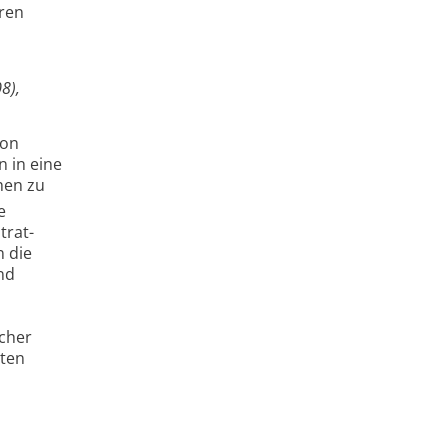
eren
8),
von
n in eine
hen zu
e
trat-
 die
nd
scher
rten