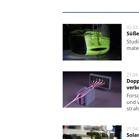
02.03
Süße
Studi
ma­te
21.04
Dopp
verb
For­sc
und v
strah
21.04
Sola