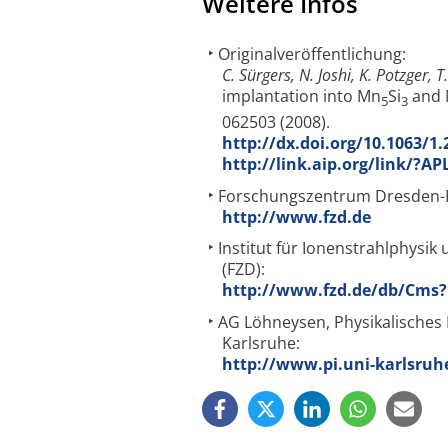
Weitere Infos
Originalveröffentlichung:
C. Sürgers, N. Joshi, K. Potzger, 
implantation into Mn
Si
and
5
3
062503 (2008).
http://dx.doi.org/10.1063/1
http://link.aip.org/link/?A
Forschungszentrum Dresden-R
http://www.fzd.de
Institut für Ionenstrahlphys
(FZD):
http://www.fzd.de/db/Cms
AG Löhneysen, Physikalisches I
Karlsruhe:
http://www.pi.uni-karlsruh