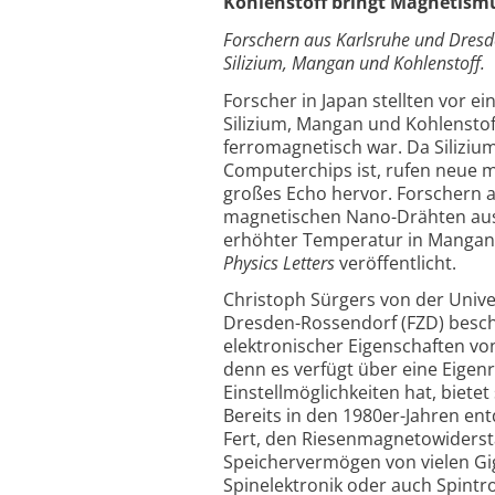
Kohlenstoff bringt Magnetismu
Forschern aus Karlsruhe und Dresd
Silizium, Mangan und Kohlenstoff.
Forscher in Japan stellten vor e
Silizium, Mangan und Kohlensto
ferromagnetisch war. Da Silizium
Computerchips ist, rufen neue 
großes Echo hervor. Forschern 
magnetischen Nano-Drähten aus d
erhöhter Temperatur in Mangansi
Physics Letters
veröffentlicht.
Christoph Sürgers von der Univ
Dresden-Rossendorf (FZD) besch
elektronischer Eigenschaften von 
denn es verfügt über eine Eigen
Einstellmöglichkeiten hat, bietet
Bereits in den 1980er-Jahren en
Fert, den Riesenmagnetowiderst
Speichervermögen von vielen Gig
Spinelektronik oder auch Spintr