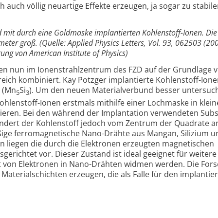
auch völlig neuartige Effekte erzeugen, ja sogar zu stabil
 mit durch eine Goldmaske implantierten Kohlenstoff-Ionen. Die
ter groß. (Quelle: Applied Physics Letters, Vol. 93, 062503 (200
ng von American Institute of Physics)
n nun im Ionenstrahlzentrum des FZD auf der Grundlage 
reich kombiniert. Kay Potzger implantierte Kohlenstoff-Ione
d (Mn
Si
). Um den neuen Materialverbund besser untersuc
5
3
Kohlenstoff-Ionen erstmals mithilfe einer Lochmaske in klein
ieren. Bei den während der Implantation verwendeten Subs
ndert der Kohlenstoff jedoch vom Zentrum der Quadrate an
ßige ferromagnetische Nano-Drähte aus Mangan, Silizium u
n liegen die durch die Elektronen erzeugten magnetischen
erichtet vor. Dieser Zustand ist ideal geeignet für weitere
rt von Elektronen in Nano-Drähten widmen werden. Die For
 Materialschichten erzeugen, die als Falle für den implantie