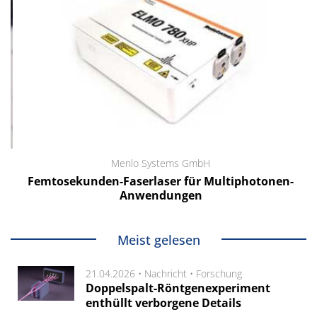
Menlo Systems GmbH
Femtosekunden-Faserlaser für Multiphotonen-
Anwendungen
Meist gelesen
21.04.2026 •
Nachricht
•
Forschung
Doppelspalt-Röntgenexperiment
enthüllt verborgene Details