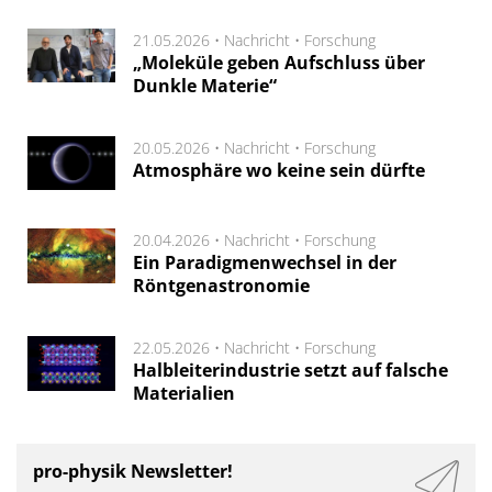
21.05.2026 •
Nachricht
•
Forschung
„Moleküle geben Aufschluss über
Dunkle Materie“
20.05.2026 •
Nachricht
•
Forschung
Atmosphäre wo keine sein dürfte
20.04.2026 •
Nachricht
•
Forschung
Ein Paradigmenwechsel in der
Röntgenastronomie
22.05.2026 •
Nachricht
•
Forschung
Halbleiterindustrie setzt auf falsche
Materialien
pro-physik Newsletter!