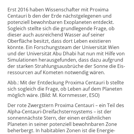
Erst 2016 haben Wissen­schafter mit Proxima
Centauri b den der Erde nächst­gelegenen und
potenziell bewohnbaren Exo­planeten entdeckt.
Sogleich stellte sich die grund­legende Frage, ob
dieser auch ausreichend Wasser auf seiner
Oberfläche besitzt, dass dort Leben existieren
könnte. Ein Forschungs­team der Universität Wien
und der Univer­sität Abu Dhabi hat nun mit Hilfe von
Simu­lationen herausgefunden, dass dazu aufgrund
der starken Strahlungs­ausbrüche der Sonne die Eis­
ressourcen auf Kometen notwendig wären.
Abb.: Mit der Entdeckung Proxima Centauri b stellte
sich sogleich die Frage, ob Leben auf dem Planeten
möglich wäre. (Bild: M. Kornmesser, ESO)
Der rote Zwergstern Proxima Centauri – ein Teil des
Alpha-Centauri-Dreifach­sternsystems – ist der
sonnen­nächste Stern, der einen erdähnlichen
Planeten in seiner potenziell bewohnbaren Zone
beherbergt. In habi­tablen Zonen ist die Energie­