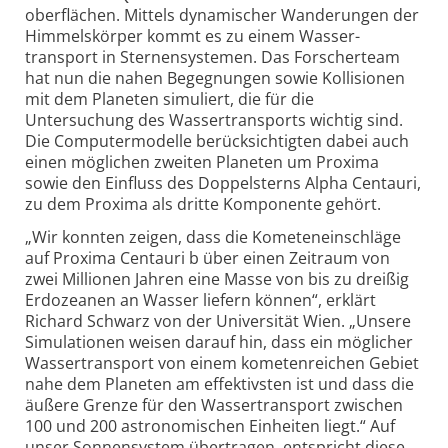
oberflächen. Mittels dynamischer Wanderungen der
Himmels­körper kommt es zu einem Wasser­
transport in Sternen­systemen. Das Forscher­team
hat nun die nahen Begeg­nungen sowie Kolli­sionen
mit dem Planeten simuliert, die für die
Untersuchung des Wasser­transports wichtig sind.
Die Computer­modelle berück­sichtigten dabei auch
einen möglichen zweiten Planeten um Proxima
sowie den Einfluss des Doppel­sterns Alpha Centauri,
zu dem Proxima als dritte Komponente gehört.
„Wir konnten zeigen, dass die Kometen­einschläge
auf Proxima Centauri b über einen Zeitraum von
zwei Millionen Jahren eine Masse von bis zu dreißig
Erd­ozeanen an Wasser liefern können“, erklärt
Richard Schwarz von der Univer­sität Wien. „Unsere
Simu­lationen weisen darauf hin, dass ein möglicher
Wasser­transport von einem kometen­reichen Gebiet
nahe dem Planeten am effektivsten ist und dass die
äußere Grenze für den Wasser­transport zwischen
100 und 200 astronomischen Einheiten liegt.“ Auf
unser Sonnen­system übertragen, entspricht diese