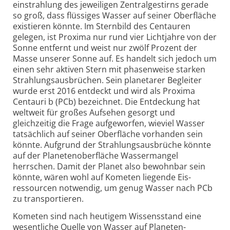
einstrahlung des jeweiligen Zentral­gestirns gerade
so groß, dass flüssiges Wasser auf seiner Oberfläche
existieren könnte. Im Sternbild des Centauren
gelegen, ist Proxima nur rund vier Lichtjahre von der
Sonne entfernt und weist nur zwölf Prozent der
Masse unserer Sonne auf. Es handelt sich jedoch um
einen sehr aktiven Stern mit phasenweise starken
Strahlungs­ausbrüchen. Sein planetarer Begleiter
wurde erst 2016 entdeckt und wird als Proxima
Centauri b (PCb) bezeichnet. Die Entdeckung hat
weltweit für großes Aufsehen gesorgt und
gleichzeitig die Frage aufgeworfen, wieviel Wasser
tatsächlich auf seiner Oberfläche vorhanden sein
könnte. Aufgrund der Strahlungs­ausbrüche könnte
auf der Planeten­oberfläche Wasser­mangel
herrschen. Damit der Planet also bewohnbar sein
könnte, wären wohl auf Kometen liegende Eis­
ressourcen notwendig, um genug Wasser nach PCb
zu trans­portieren.
Kometen sind nach heutigem Wissensstand eine
wesent­liche Quelle von Wasser auf Planeten­