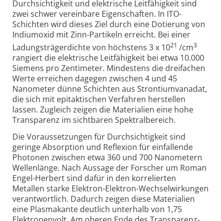
Durchsichtigkeit und elektrische Leit­fähig­keit sind
zwei schwer verein­bare Eigen­schaften. In ITO-
Schichten wird dieses Ziel durch eine Dotierung von
Indium­oxid mit Zinn-Partikeln erreicht. Bei einer
21
3
Ladungs­träger­dichte von höchstens 3 x 10
/cm
rangiert die elektrische Leit­fähig­keit bei etwa 10.000
Siemens pro Zenti­meter. Mindestens die drei­fachen
Werte erreichen dagegen zwischen 4 und 45
Nanometer dünne Schichten aus Strontium­vanadat,
die sich mit epitak­tischen Verfahren herstellen
lassen. Zugleich zeigen die Materialien eine hohe
Transparenz im sichtbaren Spektral­bereich.
Die Voraussetzungen für Durchsichtigkeit sind
geringe Absorption und Reflexion für einfallende
Photonen zwischen etwa 360 und 700 Nano­metern
Wellen­länge. Nach Aussage der Forscher um Roman
Engel-Herbert sind dafür in den korre­lierten
Metallen starke Elektron-Elektron-Wechsel­wirkungen
verant­wortlich. Dadurch zeigen diese Materialien
eine Plasma­kante deutlich unterhalb von 1,75
Elektronen­volt. Am oberen Ende des Transparenz­