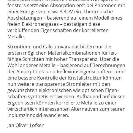
fensters setzt eine Absorption erst bei Photonen mit
einer Energie von etwa 3,3 eV ein. Theoretische
Abschätzungen – basierend auf einem Modell eines
freien Elektronen­gases – bestätigen diese
verblüffenden Eigen­schaften der korre­lierten
Metalle.
Strontium- und Calcium­vanadat bilden nur die
ersten möglichen Material­kombinationen für leit­
fähige Schichten mit hoher Transparenz. Über die
Wahl anderer Metalle – basierend auf Berechnungen
der Absorptions- und Reflexions­eigen­schaften – und
eine bessere Kontrolle der Kristall­struktur könnten
nun weitere transparente Strom­leiter mit den
gewünschten elektro­nischen wie optischen Eigen­
schaften synthetisiert werden. Aufbauend auf diesen
Ergebnissen könnten korrelierte Metalle zu einer
wirtschaftlich interessanten Alter­nativen zum teuren
Indium­zinnoxid avancieren.
Jan Oliver Löfken