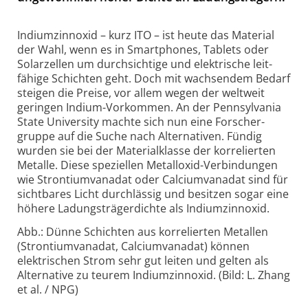
Indiumzinnoxid – kurz ITO – ist heute das Material
der Wahl, wenn es in Smart­phones, Tablets oder
Solar­zellen um durch­sichtige und elektrische leit­
fähige Schichten geht. Doch mit wachsendem Bedarf
steigen die Preise, vor allem wegen der weltweit
geringen Indium-Vorkommen. An der Pennsylvania
State University machte sich nun eine Forscher­
gruppe auf die Suche nach Alter­nativen. Fündig
wurden sie bei der Material­klasse der korre­lierten
Metalle. Diese speziellen Metall­oxid-Verbin­dungen
wie Strontium­vanadat oder Calcium­vanadat sind für
sicht­bares Licht durch­lässig und besitzen sogar eine
höhere Ladungs­träger­dichte als Indium­zinnoxid.
Abb.: Dünne Schichten aus korrelierten Metallen
(Strontiumvanadat, Calciumvanadat) können
elektrischen Strom sehr gut leiten und gelten als
Alternative zu teurem Indiumzinnoxid. (Bild: L. Zhang
et al. / NPG)