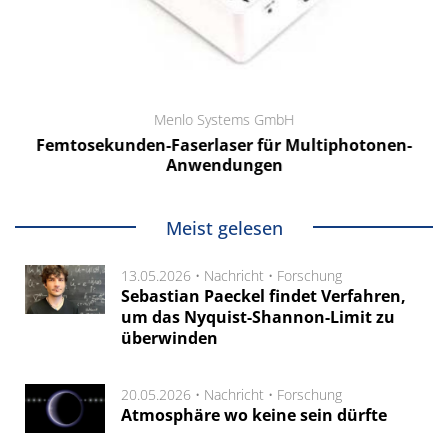
Menlo Systems GmbH
Femtosekunden-Faserlaser für Multiphotonen-
Anwendungen
Meist gelesen
13.05.2026 •
Nachricht
•
Forschung
Sebastian Paeckel findet Verfahren,
um das Nyquist-Shannon-Limit zu
überwinden
20.05.2026 •
Nachricht
•
Forschung
Atmosphäre wo keine sein dürfte