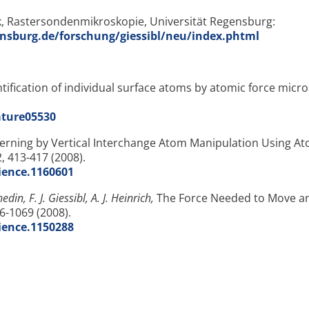
ik, Rastersondenmikroskopie, Universität Regensburg:
nsburg.de/forschung/giessibl/neu/index.phtml
ntification of individual surface atoms by atomic force micr
ature05530
erning by Vertical Interchange Atom Manipulation Using At
, 413-417 (2008).
cience.1160601
edin, F. J. Giessibl, A. J. Heinrich,
The Force Needed to Move a
6-1069 (2008).
cience.1150288