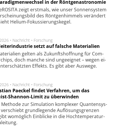
Paradigmenwechsel in der Röntgenastronomie
ROSITA zeigt erst­mals, wie unser Son­nen­sys­tem
r­schei­nungs­bild des Rönt­gen­him­mels ver­än­dert
ieht Helium-Fokus­sie­rungs­ke­gel.
.2026 •
Nachricht
•
Forschung
eiterindustrie setzt auf falsche Materialien
te­ri­a­li­en gel­ten als Zu­kunfts­hoff­nung für Com­
r­chips, doch man­che sind un­ge­eig­net – we­gen ei­
n­ter­schätz­ten Ef­fekts. Es gibt aber Aus­we­ge.
.2026 •
Nachricht
•
Forschung
stian Paeckel findet Verfahren, um das
ist-Shannon-Limit zu überwinden
Methode zur Simu­la­tion kom­ple­xer Quan­ten­sys­
 ver­schiebt grund­le­gen­de Auf­lösungs­gren­zen
ibt wo­mög­lich Ein­blicke in die Hoch­tempe­ra­tur­
lei­tung.