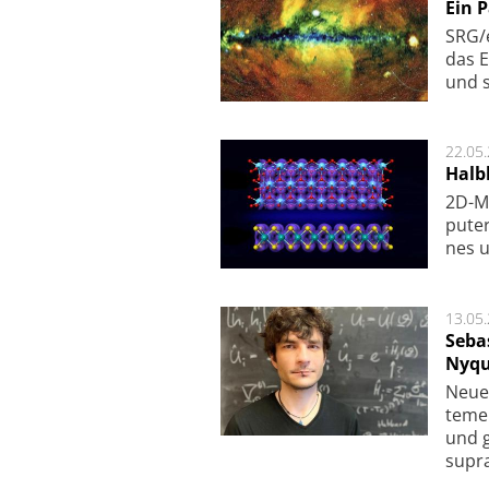
Ein 
SRG/e
das E
und s
22.05
Halbl
2D-Ma
pu­te
nes u
13.05
Seba
Nyqu
Neue 
te­me
und g
supra­