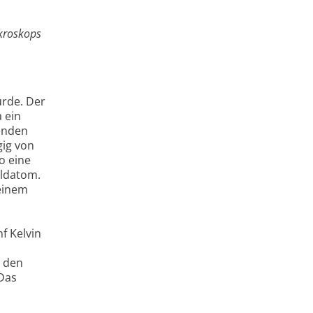
ikroskops
urde. Der
 ein
enden
gig von
o eine
oldatom.
einem
f Kelvin
m den
Das