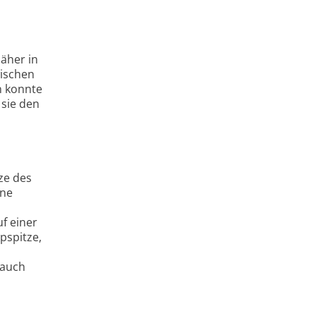
äher in
wischen
n konnte
sie den
ze des
ine
f einer
pspitze,
 auch