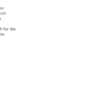
en
sich
n.
h für die
te.