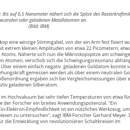
 Bis auf 0,5 Nanometer nähert sich die Spitze des Rasterkraftm
neutralen oder geladenen Metallatomen an.
(Bild: IBM)
kop eine winzige Stimmgabel, von der ein Arm fest fixiert w
mit extrem kleinen Amplituden von etwa 22 Picometern, etwa
 Atoms. Näherte sich nun die Mikroskopspitze am schwing
nen Atomen, verschob sich die Schwingungsresonanz abhän
. Über einem einfach negativ geladenen Goldatom konnte s
ehungskraft gemessen werden als über einem neutralen G
rößenordnung ergaben sich bei Vergleichsmessungen über 
itiv geladenen Silberatom.
m Hochvakuum bei sehr tiefen Temperaturen von etwa fün
ge der Forscher ein breites Anwendungspotenzial. "Ein
in-Elektron-Empfindlichkeit ist ein nützliches Werkzeug, u
lexen zu untersuchen", sagt IBM-Forscher Gerhard Meyer. 
r die Entwicklung von revolutioniären Schaltkreisen im