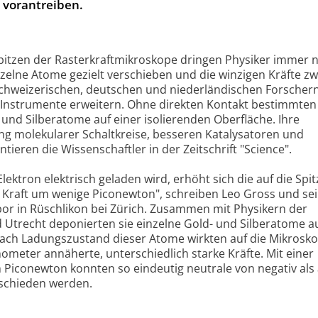
 vorantreiben.
Spitzen der Rasterkraftmikroskope dringen Physiker immer n
nzelne Atome gezielt verschieben und die winzigen Kräfte z
hweizerischen, deutschen und niederländischen Forscher
Instrumente erweitern. Ohne direkten Kontakt bestimmten 
und Silberatome auf einer isolierenden Oberfläche. Ihre
g molekularer Schaltkreise, besseren Katalysatoren und
tieren die Wissenschaftler in der Zeitschrift "Science".
ktron elektrisch geladen wird, erhöht sich die auf die Spit
 Kraft um wenige Piconewton", schreiben Leo Gross und se
or in Rüschlikon bei Zürich. Zusammen mit Physikern der
 Utrecht deponierten sie einzelne Gold- und Silberatome au
 nach Ladungszustand dieser Atome wirkten auf die Mikrosko
nometer annäherte, unterschiedlich starke Kräfte. Mit einer
 Piconewton konnten so eindeutig neutrale von negativ als
schieden werden.