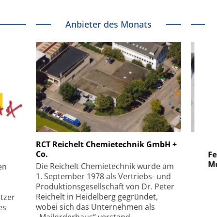
Anbieter des Monats
 GmbH
SmarAct GmbH
RCT Reichelt Chemietechnik GmbH +
Co.
uper-
Elektronenmikroskopie auf
Fem
hanismus
kleinstem Raum
Mu
Die Reichelt Chemietechnik wurde am
en
1. September 1978 als Vertriebs- und
Produktionsgesellschaft von Dr. Peter
Reichelt in Heidelberg gegründet,
tzer
wobei sich das Unternehmen als
es
„Mailorderhaus“ verstand.