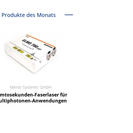
Produkte des Monats
Menlo Systems GmbH
RCT Reichelt Chemietechnik
tosekunden-Faserlaser für
Ein Unternehmen für I
ltiphotonen-Anwendungen