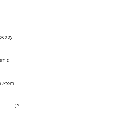
oscopy.
omic
n Atom
KP