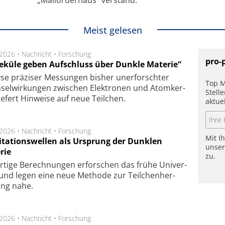
Meist gelesen
.2026 •
Nachricht
•
Forschung
pro-
eküle geben Aufschluss über Dunkle Materie“
se prä­zi­ser Mes­sung­en bis­her un­er­for­schter
Top M
sel­wir­kung­en zwi­schen Elek­tro­nen und Atom­ker­
Stell
ie­fert Hin­wei­se auf neue Teil­chen.
aktue
.2026 •
Nachricht
•
Forschung
Mit I
itationswellen als Ursprung der Dunklen
unse
rie
zu.
rtige Be­rech­nung­en er­for­schen das frü­he Uni­ver­
nd legen eine neue Me­tho­de zur Teil­chen­her­
lung nahe.
.2026 •
Nachricht
•
Forschung