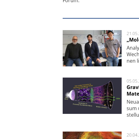
Forum.
21.05
„Mol
Analy
Wech­
nen l
05.05
Grav
Mate
Neu­a
sum u
stel­
20.04