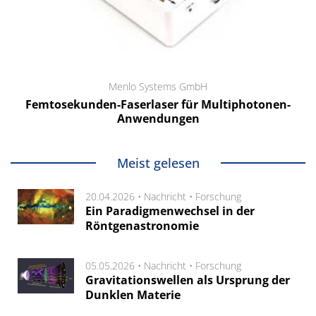
Menlo Systems GmbH
Femtosekunden-Faserlaser für Multiphotonen-
Anwendungen
Meist gelesen
20.04.2026 •
Nachricht
•
Forschung
Ein Paradigmenwechsel in der
Röntgenastronomie
05.05.2026 •
Nachricht
•
Forschung
Gravitationswellen als Ursprung der
Dunklen Materie