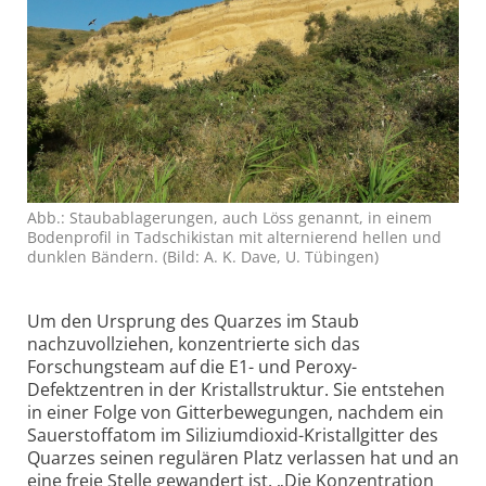
Abb.: Staub­ablagerungen, auch Löss genannt, in einem
Bodenprofil in Tad­schikistan mit alternierend hellen und
dunklen Bändern. (Bild: A. K. Dave, U. Tübingen)
Um den Ursprung des Quarzes im Staub
nachzuvollziehen, konzen­trierte sich das
Forschungsteam auf die E1- und Peroxy-
Defektzentren in der Kristall­struktur. Sie entstehen
in einer Folge von Gitter­bewegungen, nachdem ein
Sauerstoffatom im Silizium­dioxid-Kristallgitter des
Quarzes seinen regulären Platz verlassen hat und an
eine freie Stelle gewandert ist. „Die Konzen­tration