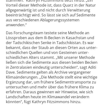
stammen.“ Kathryn Fitzsimmons setzt hinzu: „Ein
Vorteil dieser Methode ist, dass Quarz in der Natur
allgegenwärtig ist und nicht durch Verwitterung
beein­trächtigt wird. So lässt sie sich auf Sedimente
aus verschiedenen Ablagerungssystemen
anwenden.“
Das Forschungsteam testete seine Methode an
Lössproben aus dem Ili-Becken in Kasachstan und
der Tadschi­kischen Senke in Tadschi­kistan. Es war
bekannt, dass der Staub an diesen Orten aus unter­
schiedlichen Quellen und von Gesteinen unter­
schiedlichen Alters stammt. „Mit unserer Methode
ließen sich die Sedimente aus diesen beiden Becken
in Zentral­asien eindeutig unterscheiden“, sagt Aditi
Dave. Sedimente gelten als Archive vergangener
Klima­änderungen. „Die Methode stellt eine wichtige
Ergänzung dar, um frühere Sediment­transporte zu
untersuchen und mehr über das frühere Klima zu
erfahren. Daraus gewinnen wir Hinweise, wie sich
Land­schaften heute im Klima­wandel verändern
könnten“, fügt Kathryn Fitzsimmons hinzu.