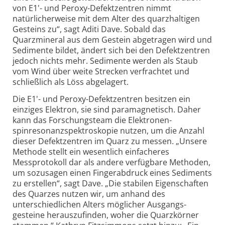
von E1'- und Peroxy-Defekt­zentren nimmt
natürlicherweise mit dem Alter des quarz­haltigen
Gesteins zu“, sagt Aditi Dave. Sobald das
Quarzmineral aus dem Gestein abgetragen wird und
Sedimente bildet, ändert sich bei den Defekt­zentren
jedoch nichts mehr. Sedimente werden als Staub
vom Wind über weite Strecken verfrachtet und
schließlich als Löss abgelagert.
Die E1'- und Peroxy-Defektzentren besitzen ein
einziges Elektron, sie sind para­magnetisch. Daher
kann das Forschungsteam die Elektronen­
spinresonanz­spektroskopie nutzen, um die Anzahl
dieser Defektzentren im Quarz zu messen. „Unsere
Methode stellt ein wesentlich einfacheres
Messprotokoll dar als andere verfügbare Methoden,
um sozusagen einen Finger­abdruck eines Sediments
zu erstellen“, sagt Dave. „Die stabilen Eigen­schaften
des Quarzes nutzen wir, um anhand des
unterschiedlichen Alters möglicher Ausgangs­
gesteine herauszufinden, woher die Quarzkörner