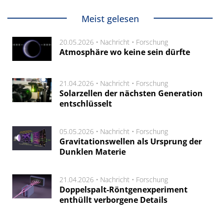
Meist gelesen
20.05.2026 •
Nachricht
•
Forschung
Atmosphäre wo keine sein dürfte
21.04.2026 •
Nachricht
•
Forschung
Solarzellen der nächsten Generation
entschlüsselt
05.05.2026 •
Nachricht
•
Forschung
Gravitationswellen als Ursprung der
Dunklen Materie
21.04.2026 •
Nachricht
•
Forschung
Doppelspalt-Röntgenexperiment
enthüllt verborgene Details