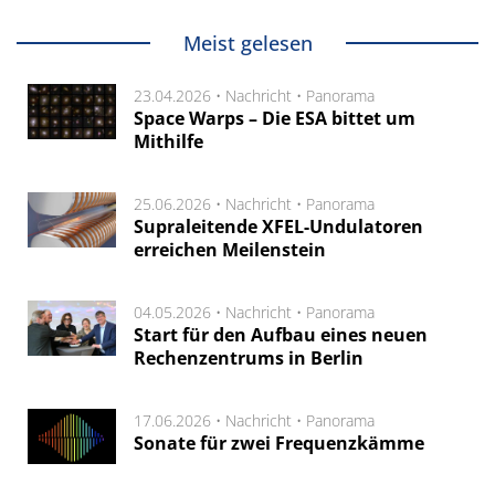
Meist gelesen
23.04.2026 •
Nachricht
•
Panorama
Space Warps – Die ESA bittet um
Mithilfe
25.06.2026 •
Nachricht
•
Panorama
Supraleitende XFEL-Undulatoren
erreichen Meilenstein
04.05.2026 •
Nachricht
•
Panorama
Start für den Aufbau eines neuen
Rechenzentrums in Berlin
17.06.2026 •
Nachricht
•
Panorama
Sonate für zwei Frequenzkämme