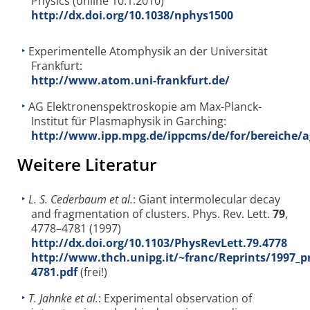
Physics (online 10.1.2010)
http://dx.doi.org/10.1038/nphys1500
Experimentelle Atomphysik an der Universität
Frankfurt:
http://www.atom.uni-frankfurt.de/
AG Elektronenspektroskopie am Max-Planck-
Institut für Plasmaphysik in Garching:
http://www.ipp.mpg.de/ippcms/de/for/bereiche/a
Weitere Literatur
L. S. Cederbaum et al.
: Giant intermolecular decay
and fragmentation of clusters. Phys. Rev. Lett.
79
,
4778–4781 (1997)
http://dx.doi.org/10.1103/PhysRevLett.79.4778
http://www.thch.unipg.it/~franc/Reprints/1997_pr
4781.pdf
(frei!)
T. Jahnke et al.
: Experimental observation of