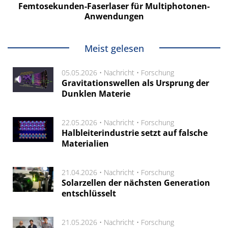
Femtosekunden-Faserlaser für Multiphotonen-
Anwendungen
Meist gelesen
05.05.2026 •
Nachricht
•
Forschung
Gravitationswellen als Ursprung der
Dunklen Materie
22.05.2026 •
Nachricht
•
Forschung
Halbleiterindustrie setzt auf falsche
Materialien
21.04.2026 •
Nachricht
•
Forschung
Solarzellen der nächsten Generation
entschlüsselt
21.05.2026 •
Nachricht
•
Forschung