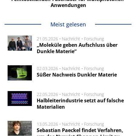
Anwendungen
Meist gelesen
21.05.2026 •
Nachricht
•
Forschung
„Moleküle geben Aufschluss über
Dunkle Materie“
02.03.2026 •
Nachricht
•
Forschung
Süßer Nachweis Dunkler Materie
22.05.2026 •
Nachricht
•
Forschung
Halbleiterindustrie setzt auf falsche
Materialien
13.05.2026 •
Nachricht
•
Forschung
Sebastian Paeckel findet Verfahren,