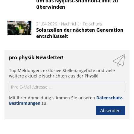
um das Nyquist-Shannon-Limit zu
überwinden
21.04.2026 •
Nachricht
•
Forschung
Solarzellen der nächsten Generation
entschlüsselt
pro-physik Newsletter!
Top Meldungen, exklusive Stellenangebote und viele
weitere aktuelle Nachrichten aus der Physik!
Mit Ihrer Anmeldung stimmen Sie unseren
Datenschutz-
Bestimmungen
zu.
Absenden