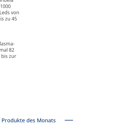
 1000
 Leds von
is zu 45
Plasma-
mal 82
bis zur
Produkte des Monats