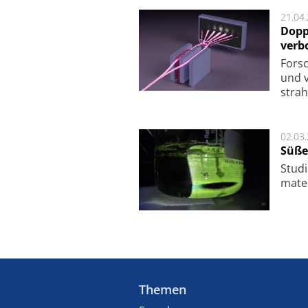
21.04
Dopp
verb
For­sc
und v
strah
02.03
Süße
Studi
ma­te
Themen