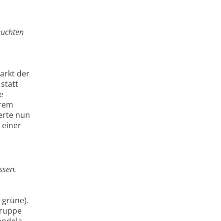
euchten
arkt der
statt
e
erem
erte nun
 einer
ssen.
 grüne).
Gruppe
Candela