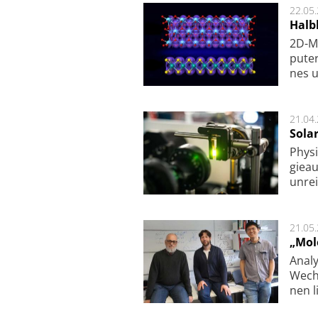
22.05
Halbl
2D-Ma
pu­te
nes u
21.04
Sola
Physi
gie­a
unrei
21.05
„Mol
Analy
Wech­
nen l