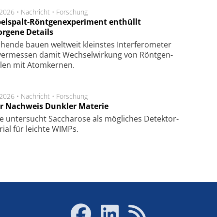
.2026 •
Nachricht
•
Forschung
elspalt-Röntgenexperiment enthüllt
orgene Details
hen­de bau­en welt­weit kleins­tes In­ter­fe­ro­me­ter
er­mes­sen da­mit Wech­sel­wir­kung von Rönt­gen­
­len mit Atom­ker­nen.
.2026 •
Nachricht
•
Forschung
r Nachweis Dunkler Materie
e unter­sucht Saccha­ro­se als mög­li­ches De­tek­tor­
­rial für leich­te WIMPs.