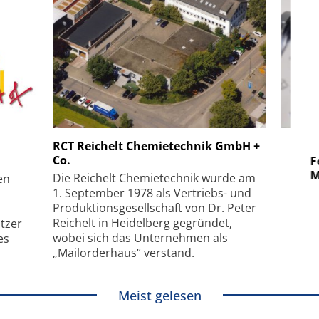
 GmbH
SmarAct GmbH
RCT Reichelt Chemietechnik GmbH +
Co.
uper-
Elektronenmikroskopie auf
Fem
hanismus
kleinstem Raum
Mu
Die Reichelt Chemietechnik wurde am
en
1. September 1978 als Vertriebs- und
Produktionsgesellschaft von Dr. Peter
Reichelt in Heidelberg gegründet,
tzer
wobei sich das Unternehmen als
es
„Mailorderhaus“ verstand.
Meist gelesen