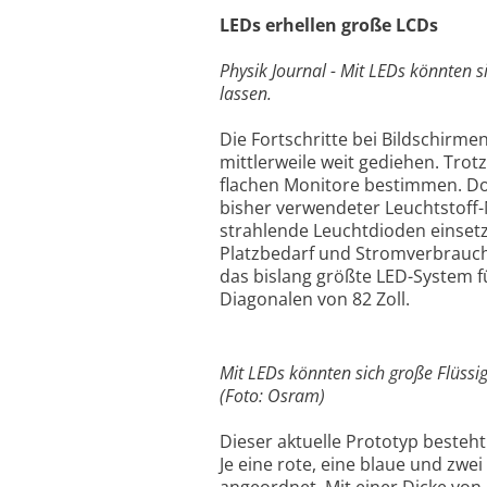
LEDs erhellen große LCDs
Physik Journal - Mit LEDs könnten s
lassen.
Die Fortschritte bei Bildschir
mittlerweile weit gediehen. Trot
flachen Monitore bestimmen. Do
bisher verwendeter Leuchtstof
strahlende Leuchtdioden einsetz
Platzbedarf und Stromverbrauc
das bislang größte LED-System f
Diagonalen von 82 Zoll.
Mit LEDs könnten sich große Flüssi
(Foto: Osram)
Dieser aktuelle Prototyp besteht
Je eine rote, eine blaue und zwe
angeordnet. Mit einer Dicke von 