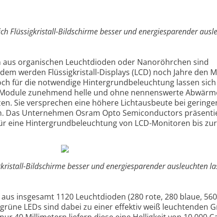
ich Flüssigkristall-Bildschirme besser und energiesparender ausl
men aus organischen Leuchtdioden oder Nanoröhrchen sind
zdem werden Flüssigkristall-Displays (LCD) noch Jahre den M
ch für die notwendige Hintergrundbeleuchtung lassen sich 
f-Module zunehmend helle und ohne nennenswerte Abwärm
en. Sie versprechen eine höhere Lichtausbeute bei gering
h. Das Unternehmen Osram Opto Semiconductors präsenti
ür eine Hintergrundbeleuchtung von LCD-Monitoren bis zur
gkristall-Bildschirme besser und energiesparender ausleuchten la
 aus insgesamt 1120 Leuchtdioden (280 rote, 280 blaue, 560
i grüne LEDs sind dabei zu einer effektiv weiß leuchtenden 
nur 40 Millimetern liefern diese eine Helligkeit von 10.000 