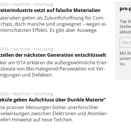
.2026 •
Nachricht
•
Forschung
pro-
eiterindustrie setzt auf falsche Materialien
te­ri­a­li­en gel­ten als Zu­kunfts­hoff­nung für Com­
Top M
r­chips, doch man­che sind un­ge­eig­net – we­gen ei­
Stell
n­ter­schätz­ten Ef­fekts. Es gibt aber Aus­we­ge.
aktue
.2026 •
Nachricht
•
Forschung
Mit I
rzellen der nächsten Generation entschlüsselt
unse
ker am ISTA er­klä­ren die außer­ge­wöhn­li­che Ener­
zu.
us­beu­te von Blei-Halo­ge­nid-Perows­ki­ten mit Ver­
­ni­gung­en und De­fek­ten.
.2026 •
Nachricht
•
Forschung
eküle geben Aufschluss über Dunkle Materie“
se prä­zi­ser Mes­sung­en bis­her un­er­for­schter
sel­wir­kung­en zwi­schen Elek­tro­nen und Atom­ker­
ie­fert Hin­wei­se auf neue Teil­chen.