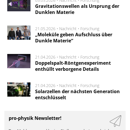
05.05.2026 •
Nachricht
•
Forschung
Gravitationswellen als Ursprung der
Dunklen Materie
21.05.2026 •
Nachricht
•
Forschung
„Moleküle geben Aufschluss über
Dunkle Materie“
21.04.2026 •
Nachricht
•
Forschung
Doppelspalt-Röntgenexperiment
enthüllt verborgene Details
21.04.2026 •
Nachricht
•
Forschung
Solarzellen der nächsten Generation
entschlüsselt
pro-physik Newsletter!