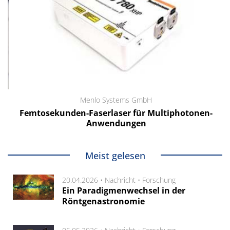
Menlo Systems GmbH
Femtosekunden-Faserlaser für Multiphotonen-
Anwendungen
Meist gelesen
20.04.2026 •
Nachricht
•
Forschung
Ein Paradigmenwechsel in der
Röntgenastronomie