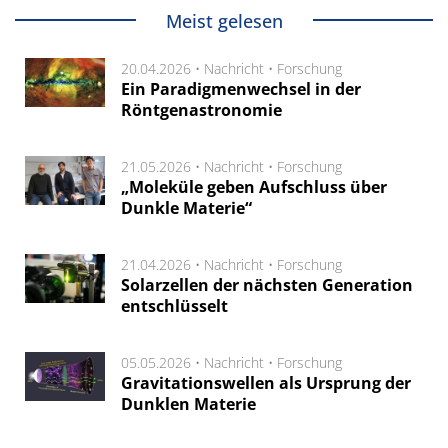
Meist gelesen
20.04.2026 •
Nachricht
•
Forschung
Ein Paradigmenwechsel in der
Röntgenastronomie
21.05.2026 •
Nachricht
•
Forschung
„Moleküle geben Aufschluss über
Dunkle Materie“
21.04.2026 •
Nachricht
•
Forschung
Solarzellen der nächsten Generation
entschlüsselt
05.05.2026 •
Nachricht
•
Forschung
Gravitationswellen als Ursprung der
Dunklen Materie