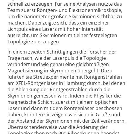
schnell zu erzeugen. Für seine Analysen nutzte das
Team zuerst Röntgen- und Elektronen­mikroskopie,
um die nanometer-großen Skyrmionen sichtbar zu
machen. Dabei zeigte sich, dass ein einzelner
Lichtpuls eines Lasers mit hoher Intensität
ausreicht, um Skyrmionen mit einer festgelegten
Topologie zu erzeugen.
In einem zweiten Schritt gingen die Forscher der
Frage nach, wie der Laserpuls die Topologie
verändert und wie genau eine gleichmäßigen
Magne­tisierung in Skyrmionen übergeht. Dazu
führten sie Streuexperimente mit Röntgenstrahlen
am XFEL-Röntgenlaser in Hamburg durch, bei denen
die Ablenkung der Röntgen­strahlen durch die
Skymionen gemessen wird. Indem die Physiker die
magnetische Schicht zuerst mit einem optischen
Laser und dann mit dem Röntgen­laser beschossen
haben, konnten sie zeigen, wie sich die Größe und
der Abstand der Skyrmionen mit der Zeit verändern.
Überraschender­weise war die Änderung der
Topologie schon nach 300 Pikosekunden beendet.