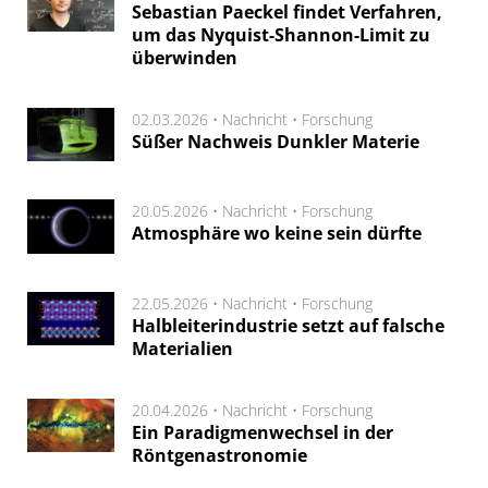
Sebastian Paeckel findet Verfahren,
um das Nyquist-Shannon-Limit zu
überwinden
02.03.2026 •
Nachricht
•
Forschung
Süßer Nachweis Dunkler Materie
20.05.2026 •
Nachricht
•
Forschung
Atmosphäre wo keine sein dürfte
22.05.2026 •
Nachricht
•
Forschung
Halbleiterindustrie setzt auf falsche
Materialien
20.04.2026 •
Nachricht
•
Forschung
Ein Paradigmenwechsel in der
Röntgenastronomie