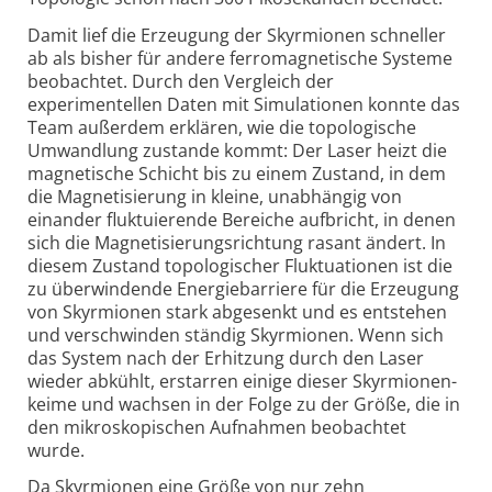
Damit lief die Erzeugung der Skyrmionen schneller
ab als bisher für andere ferro­magnetische Systeme
beobachtet. Durch den Vergleich der
experimentellen Daten mit Simulationen konnte das
Team außerdem erklären, wie die topo­logische
Umwandlung zustande kommt: Der Laser heizt die
magnetische Schicht bis zu einem Zustand, in dem
die Magne­tisierung in kleine, unabhängig von
einander fluktuierende Bereiche aufbricht, in denen
sich die Magnetisierungs­richtung rasant ändert. In
diesem Zustand topologischer Fluk­tuationen ist die
zu überwindende Energie­barriere für die Erzeugung
von Skyrmionen stark abgesenkt und es entstehen
und verschwinden ständig Skyrmionen. Wenn sich
das System nach der Erhitzung durch den Laser
wieder abkühlt, erstarren einige dieser Skyrmionen­
keime und wachsen in der Folge zu der Größe, die in
den mikro­skopischen Aufnahmen beobachtet
wurde.
Da Skyrmionen eine Größe von nur zehn