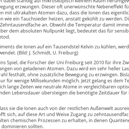
Ion dabei ständig auf mikro­skopisch kleinem Raum herum­gew
we­gung er­zwungen. Dieser oft uner­wünschte Neben­effekt f
en mit ultra­kalten Atomen dazu, dass die Ionen das eigent­lic
 wie ein Tauch­sieder heizen, anstatt gekühlt zu werden. D
s Zehn­tausend­fache an. Obwohl die Tempe­ratur damit imm
 über dem abso­luten Null­punkt liegt, bedeutet das für sensib
­tod.
ments die Ionen auf ein Tausend­stel Kelvin zu kühlen, wer
endet. (Bild: J. Schmidt, U. Frei­burg)
 Spiel, die Forscher der Uni Frei­burg seit 2010 für ihre Z
 Fangen von gela­denen Atomen. Dazu wird ein sehr heller La
rahl fest­hält, ohne zusätz­liche Bewe­gung zu erzwingen. Bis­
ur für wenige Milli­sekunden möglich. Jetzt gelang es dem 
ich lange Zeiten wie neutrale Atome in ver­gleich­baren opti
den Lebens­dauer über­steigen die benö­tigte Zeit­dauer für 
ss sie die Ionen auch von der rest­lichen Außen­welt aus­re
fft sich, auf diese Art und Weise Zugang zu zehn­tausend­fac
alten chemischen Pro­zessen zu erhalten, in denen Quanten­
 domi­nieren sollten.