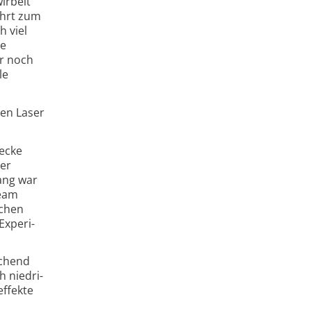
irbelt
ührt zum
h viel
ie
er noch
le
den Laser
wecke
ser
lang war
Team
schen
Experi­
ichend
h niedri­
effekte