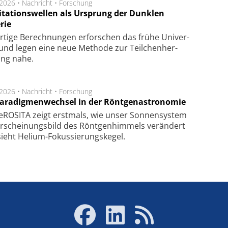
.2026 •
Nachricht
•
Forschung
itationswellen als Ursprung der Dunklen
rie
rtige Be­rech­nung­en er­for­schen das frü­he Uni­ver­
nd legen eine neue Me­tho­de zur Teil­chen­her­
lung nahe.
.2026 •
Nachricht
•
Forschung
Paradigmenwechsel in der Röntgenastronomie
ROSITA zeigt erst­mals, wie unser Son­nen­sys­tem
r­schei­nungs­bild des Rönt­gen­him­mels ver­än­dert
ieht Helium-Fokus­sie­rungs­ke­gel.