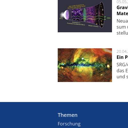
05.05
Grav
Mate
Neu­a
sum u
stel­
20.04
Ein 
SRG/e
das E
und s
Themen
Forschung