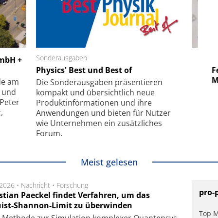
 GmbH
Sonderausgaben
SmarAct GmbH
GmbH +
uper-
Physics' Best und Best of
Elektronenmikroskopie auf
Fem
hanismus
kleinstem Raum
Mu
de am
Die Sonder­ausgaben präsentieren
- und
kompakt und übersichtlich neue
 Peter
Produkt­informationen und ihre
,
Anwendungen und bieten für Nutzer
wie Unternehmen ein zusätzliches
Forum.
Meist gelesen
.2026 •
Nachricht
•
Forschung
pro-
stian Paeckel findet Verfahren, um das
ist-Shannon-Limit zu überwinden
Top M