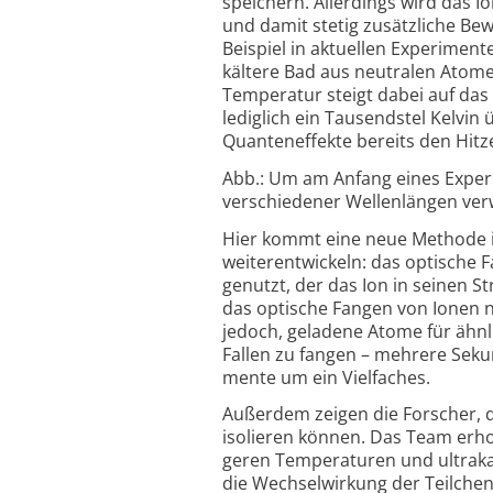
speichern. Aller­dings wird das 
und damit stetig zusätz­liche Be
Beispiel in aktu­ellen Experi­ment
kältere Bad aus neutralen Atomen
Tempe­ratur steigt dabei auf da
ledig­lich ein Tausend­stel Kelvin
Quanten­effekte bereits den Hitze
Abb.: Um am Anfang eines Experi
ver­schie­dener Wellen­längen ver­w
Hier kommt eine neue Methode ins
weiter­ent­wickeln: das optische
genutzt, der das Ion in seinen St
das optische Fangen von Ionen n
jedoch, geladene Atome für ähn­l
Fallen zu fangen – mehrere Sekun
mente um ein Viel­faches.
Außerdem zeigen die Forscher, da
iso­lieren können. Das Team erho
geren Tempe­ra­turen und ultra­k
die Wechsel­wirkung der Teil­chen