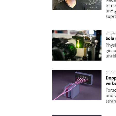
Neue 
te­me
und g
supra­
21.04
Sola
Physi
gie­a
unrei
21.04
Dopp
verb
For­sc
und v
strah