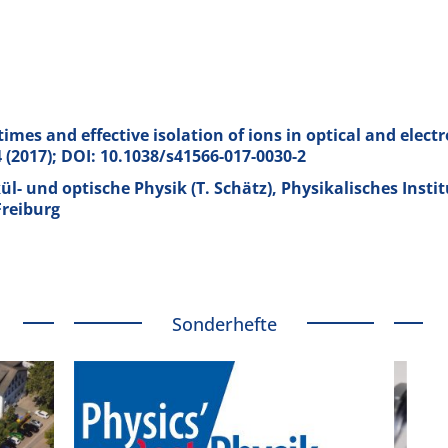
etimes and effective isolation of ions in optical and electr
4 (2017); DOI: 10.1038/s41566-017-0030-2
l- und optische Physik (T. Schätz), Physikalisches Instit
Freiburg
Sonderhefte