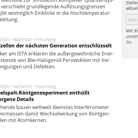
Methode zur Simu­la­tion kom­ple­xer Quan­ten­sys­
Stell
 ver­schiebt grund­le­gen­de Auf­lösungs­gren­zen
aktue
ibt wo­mög­lich Ein­blicke in die Hoch­tempe­ra­tur­
lei­tung.
Mit I
unse
.2026 •
Nachricht
•
Forschung
zu.
rzellen der nächsten Generation entschlüsselt
ker am ISTA er­klä­ren die außer­ge­wöhn­li­che Ener­
us­beu­te von Blei-Halo­ge­nid-Perows­ki­ten mit Ver­
­ni­gung­en und De­fek­ten.
.2026 •
Nachricht
•
Forschung
elspalt-Röntgenexperiment enthüllt
orgene Details
hen­de bau­en welt­weit kleins­tes In­ter­fe­ro­me­ter
er­mes­sen da­mit Wech­sel­wir­kung von Rönt­gen­
­len mit Atom­ker­nen.