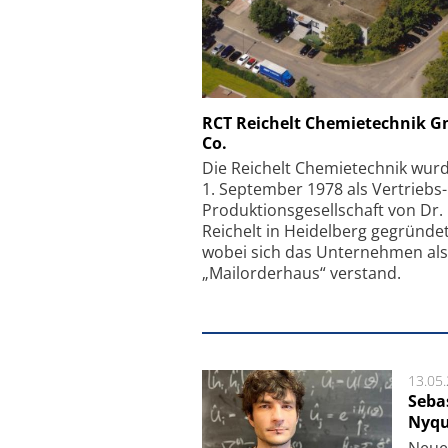
Schäfter + Kirchhoff
RCT Reichelt Chemietechnik 
Co.
Faserkoppler mit S
Feinfokussierungsmec
Die Reichelt Chemietechnik wur
1. September 1978 als Vertriebs
Produktionsgesellschaft von Dr.
Reichelt in Heidelberg gegründet
wobei sich das Unternehmen als
„Mailorderhaus“ verstand.
13.05
Seba
Nyqu