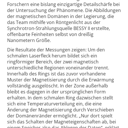
Forschern eine bislang einzigartige Detail­schärfe bei
der Untersuchung der Phänomene. Die Abbildungen
der magnetischen Domänen in der Legierung, die
das Team mithilfe von Röntgen­licht aus der
Synchrotron-
Strahlungsquelle BESSY II erstellte,
offenbarte Feinheiten selbst von dreißig
Nanometern Größe.
Die Resultate der Messungen zeigen: Um den
schmalen Laserfleck herum bildet sich ein
ringförmiger Bereich, der zwei magnetisch
unterschiedliche Regionen voneinander trennt.
Innerhalb des Rings ist das zuvor vorhandene
Muster der Magnetisierung durch die Erwärmung
vollständig ausgelöscht. In der Zone außerhalb
bleibt es dagegen in der ursprünglichen Form
erhalten. In dem schmalen Ring dazwischen stellt
sich eine Temperatur­verteilung ein, die eine
Änderung der Magnetisierung durch Verschieben
der Domänen­ränder ermöglicht. „Nur dort spielt
sich das Schalten der Magnet­eigenschaften ab, bei
einem Speicher also das Ablegen der Daten“, erklärt