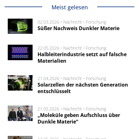
Meist gelesen
02.03.2026 •
Nachricht
•
Forschung
Süßer Nachweis Dunkler Materie
22.05.2026 •
Nachricht
•
Forschung
Halbleiterindustrie setzt auf falsche
Materialien
21.04.2026 •
Nachricht
•
Forschung
Solarzellen der nächsten Generation
entschlüsselt
21.05.2026 •
Nachricht
•
Forschung
„Moleküle geben Aufschluss über
Dunkle Materie“