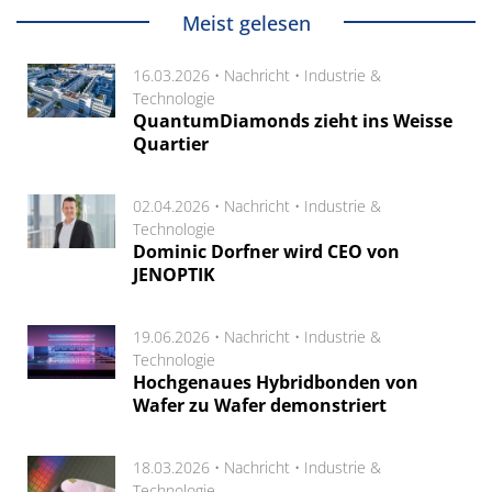
Meist gelesen
16.03.2026 •
Nachricht
•
Industrie &
Technologie
QuantumDiamonds zieht ins Weisse
Quartier
02.04.2026 •
Nachricht
•
Industrie &
Technologie
Dominic Dorfner wird CEO von
JENOPTIK
19.06.2026 •
Nachricht
•
Industrie &
Technologie
Hochgenaues Hybridbonden von
Wafer zu Wafer demonstriert
18.03.2026 •
Nachricht
•
Industrie &
Technologie