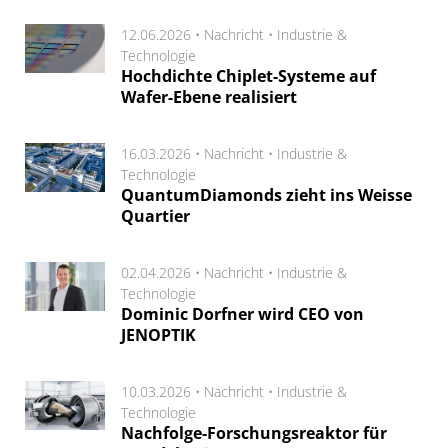
12.06.2026 •
Nachricht
•
Industrie &
Technologie
Hochdichte Chiplet-Systeme auf
Wafer-Ebene realisiert
16.03.2026 •
Nachricht
•
Industrie &
Technologie
QuantumDiamonds zieht ins Weisse
Quartier
02.04.2026 •
Nachricht
•
Industrie &
Technologie
Dominic Dorfner wird CEO von
JENOPTIK
10.03.2026 •
Nachricht
•
Industrie &
Technologie
Nachfolge-Forschungsreaktor für