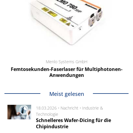
Menlo Systems GmbH
Femtosekunden-Faserlaser für Multiphotonen-
Anwendungen
Meist gelesen
18.03.2026 •
Nachricht
•
Industrie &
Technologie
Schnelleres Wafer-Dicing für die
Chipindustrie