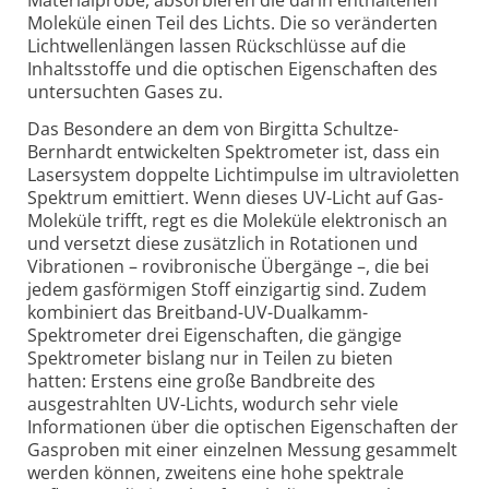
Materialprobe, absorbieren die darin enthaltenen
Moleküle einen Teil des Lichts. Die so veränderten
Lichtwellenlängen lassen Rückschlüsse auf die
Inhaltsstoffe und die optischen Eigenschaften des
untersuchten Gases zu.
Das Besondere an dem von Birgitta Schu
l
tze-
Bernhardt entwickelten Spektrometer ist, dass ein
Lasersystem doppelte Lichtimpulse im ultravioletten
Spektrum emittiert. Wenn dieses UV-Licht auf Gas-
Moleküle trifft, regt es die Moleküle elektronisch an
und versetzt diese zusätzlich in Rotationen und
Vibrationen – rovibronische Übergänge –, die bei
jedem gasförmigen Stoff einzigartig sind. Zudem
kombiniert das Breitband-UV-Dualkamm-
Spektrometer drei Eigenschaften, die gängige
Spektrometer bislang nur in Teilen zu bieten
hatten:
Erstens
eine große Bandbreite des
ausgestrahlten UV-Lichts, wodurch sehr viele
Informationen über die optischen Eigenschaften der
Gasproben mit einer einzelnen Messung gesammelt
werden können,
zweitens
eine hohe spektrale