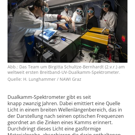
Abb.: Das Team um Birgitta Schultze-Bernhardt (2.v.r.) am
weltweit ersten Breitband-UV-Dualkamm-Spektrometer.
Quelle: H. Lunghammer / NAWI Graz
Dualkamm-Spektrometer gibt es seit
knapp
zwanzig
Jahren. Dabei emittiert eine Quelle
Licht in einem breiten Wellenlängenbereich, das in
der Darstellung nach seinen optischen Frequenzen
geordnet an die Zinken eines Kamms erinnert.
Durchdringt dieses Licht eine gasförmige